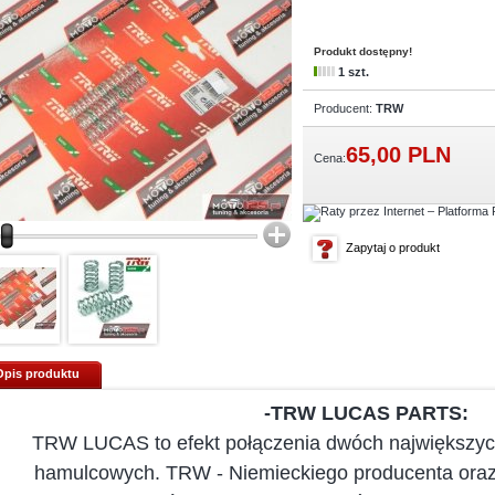
Produkt dostępny!
1 szt.
Producent:
TRW
65,
00
PLN
Cena:
Zapytaj o produkt
Opis produktu
-TRW LUCAS PARTS:
TRW LUCAS to efekt połączenia dwóch największyc
hamulcowych. TRW - Niemieckiego producenta oraz