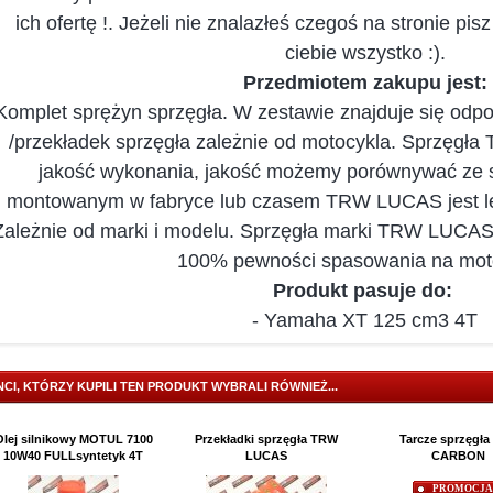
ich ofertę !. Jeżeli nie znalazłeś czegoś na stronie pi
ciebie wszystko :).
Przedmiotem zakupu jest:
Komplet sprężyn sprzęgła. W zestawie znajduje się odpow
/przekładek sprzęgła zależnie od motocykla. Sprzęgł
jakość wykonania, jakość możemy porównywać ze 
montowanym w fabryce lub czasem TRW LUCAS jest leps
Zależnie od marki i modelu. Sprzęgła marki TRW LUCAS 
100% pewności spasowania na mot
Produkt pasuje do
:
- Yamaha XT 125 cm3 4T
NCI, KTÓRZY KUPILI TEN PRODUKT WYBRALI RÓWNIEŻ...
Olej silnikowy MOTUL 7100
Przekładki sprzęgła TRW
Tarcze sprzęgła
10W40 FULLsyntetyk 4T
LUCAS
CARBON
PROMOCJA