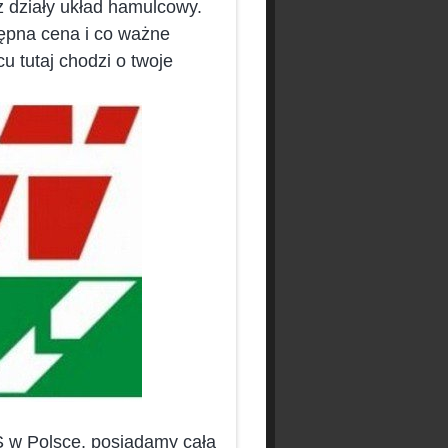
z działy układ hamulcowy.
tępna cena i co ważne
 tutaj chodzi o twoje
 w Polsce, posiadamy całą