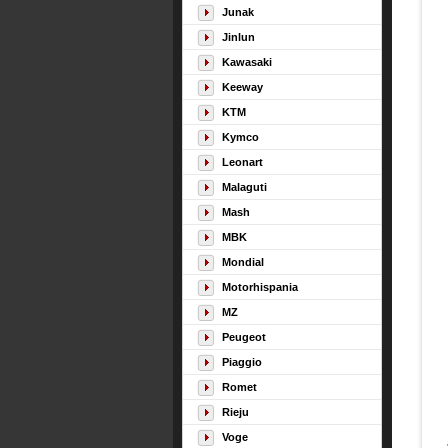
Junak
Jinlun
Kawasaki
Keeway
KTM
Kymco
Leonart
Malaguti
Mash
MBK
Mondial
Motorhispania
MZ
Peugeot
Piaggio
Romet
Rieju
Voge