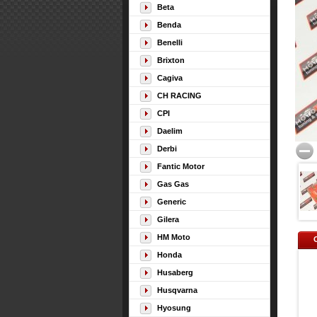
Beta
Benda
Benelli
Brixton
Cagiva
CH RACING
CPI
Daelim
Derbi
Fantic Motor
Gas Gas
Generic
Gilera
HM Moto
Honda
Husaberg
Husqvarna
Hyosung