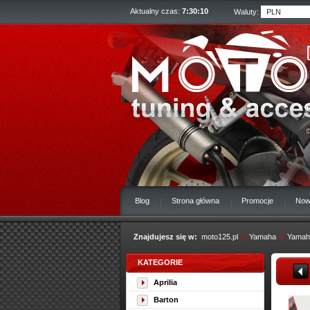
Aktualny czas:
7:30:11
Waluty:
Blog
Strona główna
Promocje
Now
Znajdujesz się w:
moto125.pl
»
Yamaha
»
Yamah
KATEGORIE
Aprilia
Barton