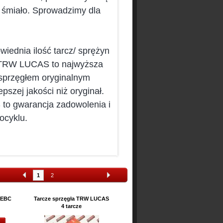
sz śmiało. Sprowadzimy dla
iednia ilość tarcz/ sprężyn
a TRW LUCAS to najwyższa
sprzęgłem oryginalnym
zej jakości niż oryginał.
to gwarancja zadowolenia i
ocyklu.
1
2
 EBC
Tarcze sprzęgła TRW LUCAS
Cylinder 150 ccm AIRSAL
4 tarcze
Produkt dostępny!