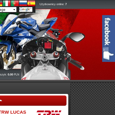
Użytkownicy online:
7
szyk:
0.00
PLN
a TRW LUCAS