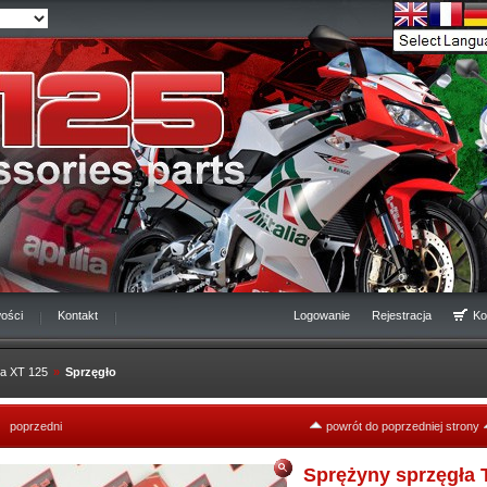
ości
Kontakt
Logowanie
Rejestracja
Ko
a XT 125
»
Sprzęgło
poprzedni
powrót do poprzedniej strony
Sprężyny sprzęgł