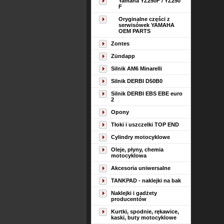
Yamaha YZ250F / YZ250
F
Oryginalne części z
serwisówek YAMAHA
OEM PARTS
Zontes
Zündapp
Silnik AM6 Minarelli
Silnik DERBI D50B0
Silnik DERBI EBS EBE euro
2
Opony
Tłoki i uszczelki TOP END
Cylindry motocyklowe
Oleje, płyny, chemia
motocyklowa
Akcesoria uniwersalne
TANKPAD - naklejki na bak
Naklejki i gadżety
producentów
Kurtki, spodnie, rękawice,
kaski, buty motocyklowe