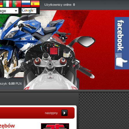
Użytkownicy online:
0
szyk:
0.00
PLN
następny
 zębów