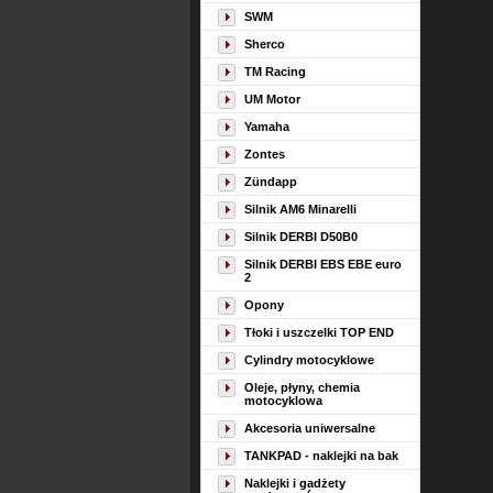
SWM
Sherco
TM Racing
UM Motor
Yamaha
Zontes
Zündapp
Silnik AM6 Minarelli
Silnik DERBI D50B0
Silnik DERBI EBS EBE euro
2
Opony
Tłoki i uszczelki TOP END
Cylindry motocyklowe
Oleje, płyny, chemia
motocyklowa
Akcesoria uniwersalne
TANKPAD - naklejki na bak
Naklejki i gadżety