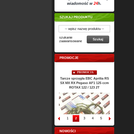
wiadomość w
24
h.
SZUKAJ PRODUKTU
szukanie
Szukaj
zaawansowane
PROMOCJE
PROMOCJA
PROMOCJA
Sprężyny sprzęgła EBC Aprilia
Tarcze sprzęgła EBC Aprilia RS
Uszczel
RS SX MX RX Pegaso AF1 125
SX MX RX Pegaso AF1 125 ccm
ATHENA 
ccm ROTAX 122 / 123 2T
ROTAX 122 / 123 2T
Classic 
1
2
3
4
5
6
7
8
NOWOŚCI