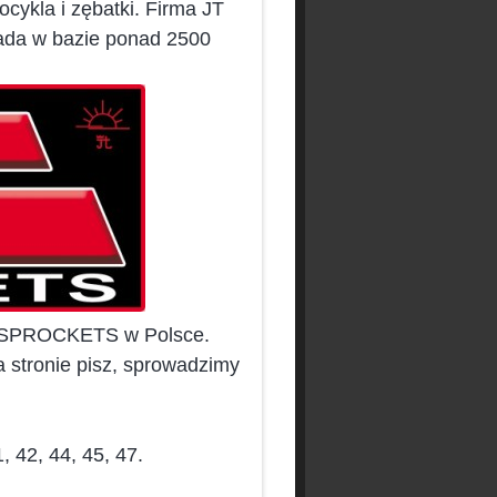
ocykla i zębatki. Firma JT
iada w bazie ponad 2500
JT SPROCKETS w Polsce.
a stronie pisz, sprowadzimy
 42, 44, 45, 47.