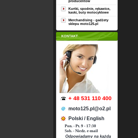
producentów
Kurtki, spodnie, rękawice,
kaski, buty motocyklowe
Merchandising - gadżety
sklepu moto125.pl
KONTAKT
+ 48 531 110 400
moto125.pl@o2.pl
Polski / English
Pon. - Pt. 9 - 17:30
Sob. - Niedz. e-mail
Odpowiadamy na każdą