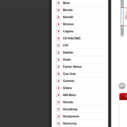
Beta
Benda
Benelli
Brixton
Cagiva
CH RACING
CPI
Daelim
Derbi
Fantic Motor
Gas Gas
Generic
Gilera
HM Moto
Honda
Husaberg
Husqvarna
Hyosung