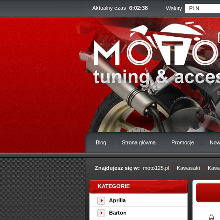
Aktualny czas:
6:02:39
Waluty:
Blog
Strona główna
Promocje
Now
Znajdujesz się w:
moto125.pl
»
Kawasaki
»
Kawa
KATEGORIE
Aprilia
Barton