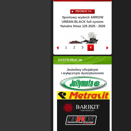
Cena:
71,
10
PLN
Cena:
224,
10
PLN
C
79,00 PLN
249,00 PLN
PROMOCJA
PROMOCJA
Sportowy wydech ARROW
Sportowy wydech ARROW
URBAN BLACK full system
URBAN BLACK full system
Yamaha Nmax 125 2025 - 2026
Yamaha Xmax 125 2025 - 2026
1
2
3
4
DYSTRYBUCJA
Jesteśmy oficjalnym
i wyłącznym dystrybutorem
Cena:
2426,
63
PLN
Cena:
2426,
63
PLN
2696,26 PLN
2696,26 PLN