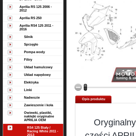
Aprilia RS 125 2006 -
2012
Aprilia RS 250
Aprilia RS4 125 2011 -
2016
Silnik
Sprzęgło
Pompa wody
Filtry
Układ hamulcowy
Układ napędowy
Elektryka
Linki
Nadwozie
Opis produktu
Zawieszenie i koła
Owiewki, plastiki,
naklejki oryginalne
Oryginalny
APRILIA OEM
RS4 125 Biały /
Racing White 2011 -
części APRIL
2013