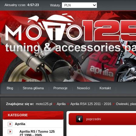
Aktualny czas:
4:57:23
Waluty:
Blog
Strona główna
Promocje
Nowości
Kontakt
Znajdujesz się w:
moto125.pl
»
Aprilia
»
Aprilia RS4 125 2011 - 2016
»
Owiewki, plas
KATEGORIE
poprzedni
Aprilia
Aprilia RS / Tuono 125
2T 1996 - 2005