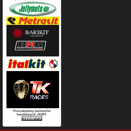
Poszukujemy partnerów
handlowych, HURT.