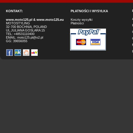
KONTAKT:
PŁATNOŚCI I WYSYŁKA
www.moto125.pl
&
www.moto125.eu
Koszty wysyłki
MOTOSTYLING
Płatności
32-700 BOCHNIA, POLAND
UL.JULIANA GOSLARA 15
TEL: +48531110400
EMAIL:
moto125.pl@o2.pl
GG:
39656055