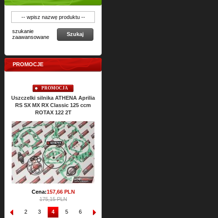
szukanie
Szukaj
zaawansowane
PROMOCJE
PROMOCJA
PROMOCJA
Uszczelki silnika ATHENA Aprilia
Uszczelki silnikowe ATHENA
Usz
RS SX MX RX Classic 125 ccm
ROTAX 122 2T
Cena:
186,
24
PLN
206,96 PLN
Cena:
157,
66
PLN
175,15 PLN
1
2
3
4
5
6
7
8
9
10