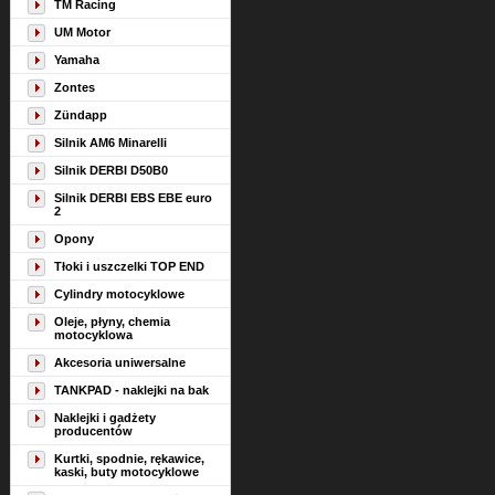
TM Racing
UM Motor
Yamaha
Zontes
Zündapp
Silnik AM6 Minarelli
Silnik DERBI D50B0
Silnik DERBI EBS EBE euro
2
Opony
Tłoki i uszczelki TOP END
Cylindry motocyklowe
Oleje, płyny, chemia
motocyklowa
Akcesoria uniwersalne
TANKPAD - naklejki na bak
Naklejki i gadżety
producentów
Kurtki, spodnie, rękawice,
kaski, buty motocyklowe