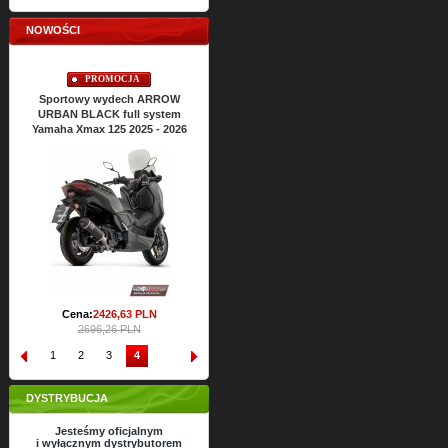
NOWOŚCI
PROMOCJA
Sportowy wydech ARROW
URBAN BLACK full system
Yamaha Xmax 125 2025 - 2026
Cena:
2426,
63
PLN
2696,26 PLN
1
2
3
4
DYSTRYBUCJA
Jesteśmy oficjalnym
i wyłącznym dystrybutorem