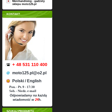
Merchandising - gadżety
sklepu moto125.pl
KONTAKT
+ 48 531 110 400
moto125.pl@o2.pl
Polski / English
Pon. - Pt. 9 - 17:30
Sob. - Niedz. e-mail
Odpowiadamy na każdą
wiadomość w
24
h.
SZUKAJ PRODUKTU