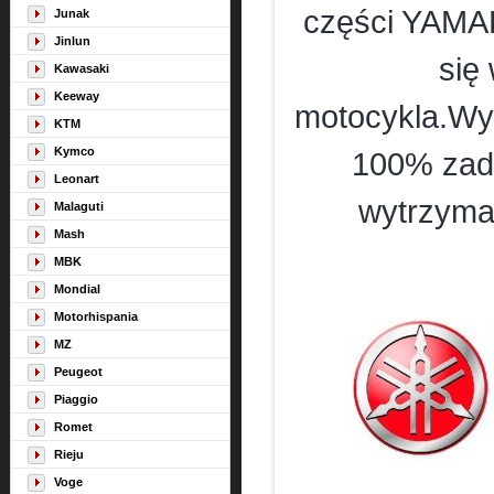
części YAMAH
Junak
Jinlun
się
Kawasaki
Keeway
motocykla.Wym
KTM
Kymco
100% zado
Leonart
wytrzyma
Malaguti
Mash
MBK
Mondial
Motorhispania
MZ
Peugeot
Piaggio
Romet
Rieju
Voge