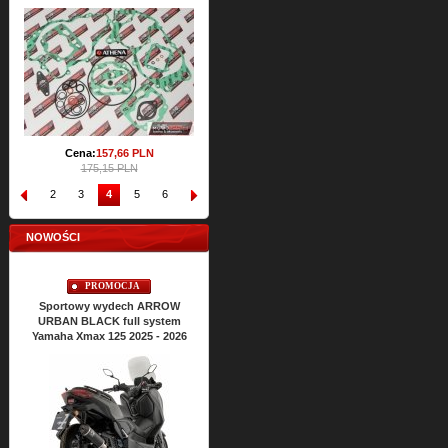
206,96 PLN
Cena:
157,
66
PLN
175,15 PLN
1
2
3
4
5
6
7
8
9
10
NOWOŚCI
PROMOCJA
Sportowy wydech ARROW
URBAN BLACK full system
Yamaha Xmax 125 2025 - 2026