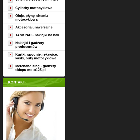
Tłoki i uszczelki TOP END
Cylindry motocyklowe
Oleje, płyny, chemia
motocyklowa
Akcesoria uniwersalne
TANKPAD - naklejki na bak
Naklejki i gadżety
producentów
Kurtki, spodnie, rękawice,
kaski, buty motocyklowe
Merchandising - gadżety
sklepu moto125.pl
KONTAKT