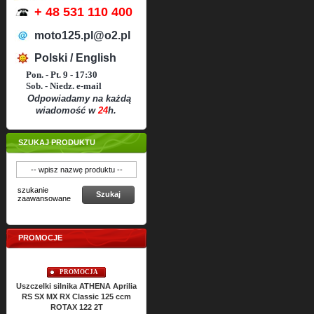
+ 48 531 110 400
moto125.pl@o2.pl
Polski / English
Pon. - Pt. 9 - 17:30
Sob. - Niedz. e-mail
Odpowiadamy na każdą
wiadomość w
24
h.
SZUKAJ PRODUKTU
szukanie
Szukaj
zaawansowane
PROMOCJE
PROMOCJA
PROMOCJA
Uszczelki silnika ATHENA Aprilia
Uszczelki silnikowe ATHENA
Usz
RS SX MX RX Classic 125 ccm
ROTAX 122 2T
Cena:
186,
24
PLN