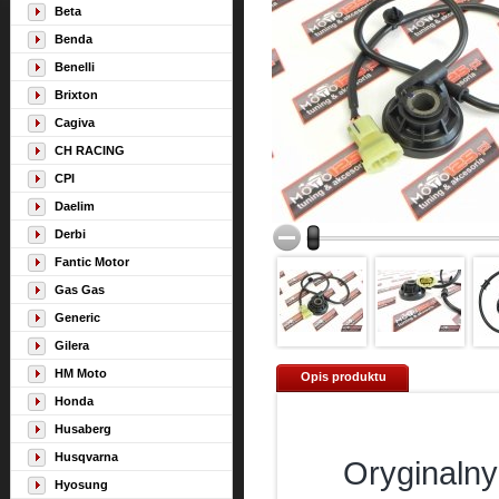
Beta
Benda
Benelli
Brixton
Cagiva
CH RACING
CPI
Daelim
Derbi
Fantic Motor
Gas Gas
Generic
Gilera
HM Moto
Opis produktu
Honda
Husaberg
Husqvarna
Oryginalny
Hyosung