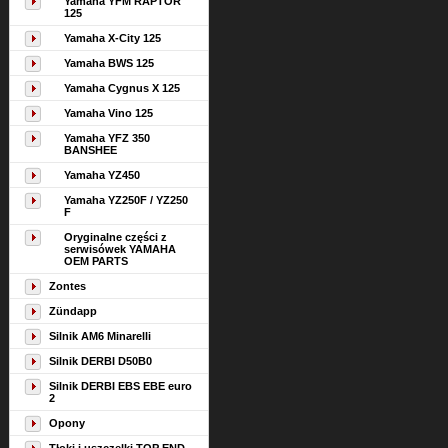
Yamaha YFM RAPTOR
125
Yamaha X-City 125
Yamaha BWS 125
Yamaha Cygnus X 125
Yamaha Vino 125
Yamaha YFZ 350
BANSHEE
Yamaha YZ450
Yamaha YZ250F / YZ250
F
Oryginalne części z
serwisówek YAMAHA
OEM PARTS
Zontes
Zündapp
Silnik AM6 Minarelli
Silnik DERBI D50B0
Silnik DERBI EBS EBE euro
2
Opony