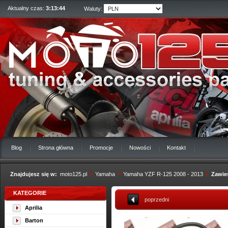
Aktualny czas:
3:13:44
Waluty:
Blog
Strona główna
Promocje
Nowości
Kontakt
Znajdujesz się w:
moto125.pl
»
Yamaha
»
Yamaha YZF R-125 2008 - 2013
»
Zawies
KATEGORIE
poprzedni
Aprilia
Barton