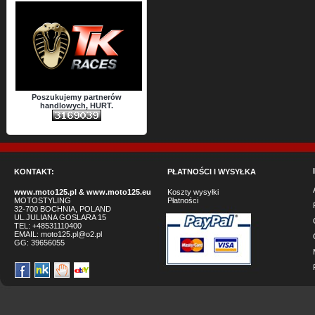
Poszukujemy partnerów
handlowych, HURT.
KONTAKT:
PŁATNOŚCI I WYSYŁKA
www.moto125.pl
&
www.moto125.eu
Koszty wysyłki
MOTOSTYLING
Płatności
32-700 BOCHNIA, POLAND
UL.JULIANA GOSLARA 15
TEL: +48531110400
EMAIL:
moto125.pl@o2.pl
GG:
39656055