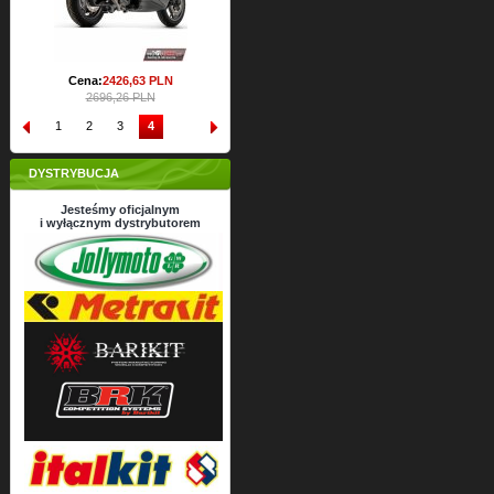
Cena:
2426,
63
PLN
2696,26 PLN
1
2
3
4
DYSTRYBUCJA
Jesteśmy oficjalnym
i wyłącznym dystrybutorem