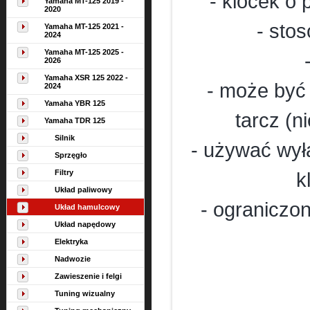
- klocek o
Yamaha MT-125 2019 -
2020
- sto
Yamaha MT-125 2021 -
2024
Yamaha MT-125 2025 -
2026
Yamaha XSR 125 2022 -
- może być
2024
Yamaha YBR 125
tarcz (n
Yamaha TDR 125
Silnik
- używać wyłą
Sprzęgło
Filtry
k
Układ paliwowy
- ograniczon
Układ hamulcowy
Układ napędowy
Elektryka
Nadwozie
Zawieszenie i felgi
Tuning wizualny