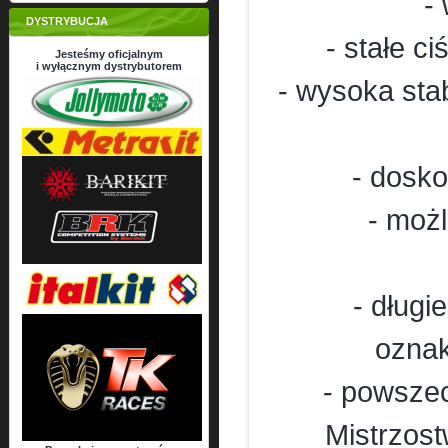
-
DYSTRYBUCJA
- stałe c
Jesteśmy oficjalnym
i wyłącznym dystrybutorem
- wysoka stab
- dosko
- moż
- dług
oznak
- powsze
Mistrzost