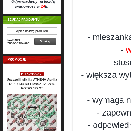
Odpowiadamy na każdą
wiadomość w
24
h.
SZUKAJ PRODUKTU
- mieszank
szukanie
Szukaj
zaawansowane
-
w
PROMOCJE
- sto
- większa wy
PROMOCJA
PROMOCJA
Uszczelki silnika ATHENA Aprilia
Uszczelki silnikowe ATHENA
Uszc
RS SX MX RX Classic 125 ccm
ROTAX 122 2T
Cena:
186,
24
PLN
206,96 PLN
- wymaga n
- zapewn
- odpowied