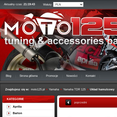
Aktualny czas:
21:19:44
Waluty:
Blog
Strona główna
Promocje
Nowości
Kontakt
Znajdujesz się w:
moto125.pl
»
Yamaha
»
Yamaha TDR 125
»
Układ hamulcowy
KATEGORIE
poprzedni
Aprilia
Barton