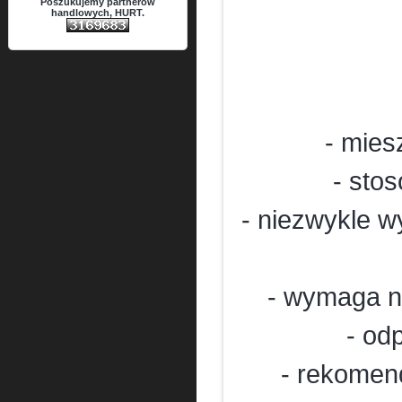
Poszukujemy partnerów
handlowych, HURT.
- mies
- sto
- niezwykle w
- wymaga n
- od
- rekomen