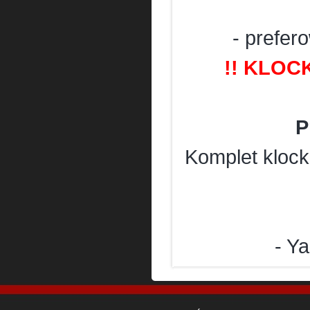
- prefe
!! KLOC
P
Komplet kloc
- Y