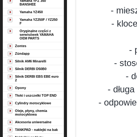
Yamaha YFZ 350
BANSHEE
- mies
Yamaha YZ450
Yamaha YZ250F / YZ250
- klo
F
Oryginalne części z
serwisówek YAMAHA
OEM PARTS
Zontes
-
Zündapp
- sto
Silnik AM6 Minarelli
Silnik DERBI D50B0
- 
Silnik DERBI EBS EBE euro
2
- dług
Opony
Tłoki i uszczelki TOP END
- odpowie
Cylindry motocyklowe
Oleje, płyny, chemia
motocyklowa
Akcesoria uniwersalne
TANKPAD - naklejki na bak