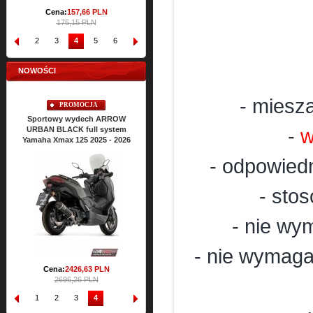
Cena:
157,
66
PLN
175,15 PLN
2
3
4
5
6
7
8
9
10
NOWOŚCI
- miesz
PROMOCJA
Sportowy wydech ARROW
URBAN BLACK full system
-
w
6
Yamaha Xmax 125 2025 - 2026
- odpowied
- sto
- nie wy
- nie wymaga
Cena:
2426,
63
PLN
2696,26 PLN
1
2
3
4