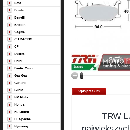
Beta
Benda
Benelli
Brixton
Cagiva
CH RACING
CPI
Daelim
Derbi
Fantic Motor
Gas Gas
Generic
Gilera
Opis produktu
HM Moto
Honda
Husaberg
TRW LU
Husqvarna
największyc
Hyosung