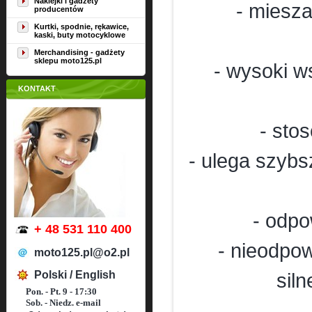
Naklejki i gadżety
- miesza
producentów
Kurtki, spodnie, rękawice,
kaski, buty motocyklowe
Merchandising - gadżety
sklepu moto125.pl
- wysoki w
KONTAKT
- sto
- ulega szybs
- odp
+ 48 531 110 400
- nieodpo
moto125.pl@o2.pl
Polski / English
siln
Pon. - Pt. 9 - 17:30
Sob. - Niedz. e-mail