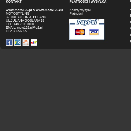
KONTAKT:
PŁATNOŚCI I WYSYŁKA
www.moto125.pl
&
www.moto125.eu
Koszty wysyłki
MOTOSTYLING
Płatności
32-700 BOCHNIA, POLAND
UL.JULIANA GOSLARA 15
TEL: +48531110400
EMAIL:
moto125.pl@o2.pl
GG:
39656055