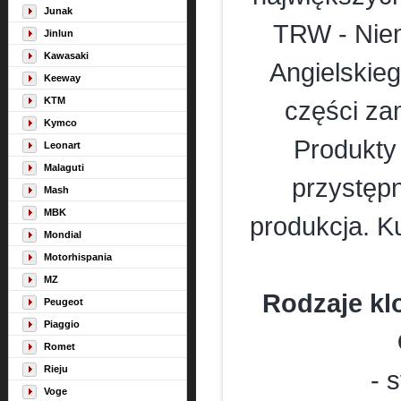
Junak
TRW - Nie
Jinlun
Kawasaki
Angielskieg
Keeway
KTM
części za
Kymco
Produkty 
Leonart
Malaguti
przystęp
Mash
MBK
produkcja. K
Mondial
Motorhispania
MZ
Rodzaje k
Peugeot
Piaggio
Romet
Rieju
- 
Voge