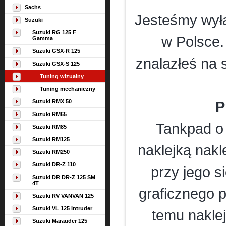
Sachs
Jesteśmy wył
Suzuki
Suzuki RG 125 F
w Polsce. 
Gamma
Suzuki GSX-R 125
znalazłeś na 
Suzuki GSX-S 125
Tuning wizualny
Tuning mechaniczny
Suzuki RMX 50
P
Suzuki RM65
Tankpad o 
Suzuki RM85
Suzuki RM125
naklejką nakl
Suzuki RM250
Suzuki DR-Z 110
przy jego s
Suzuki DR DR-Z 125 SM
4T
graficznego 
Suzuki RV VANVAN 125
Suzuki VL 125 Intruder
temu naklej
Suzuki Marauder 125