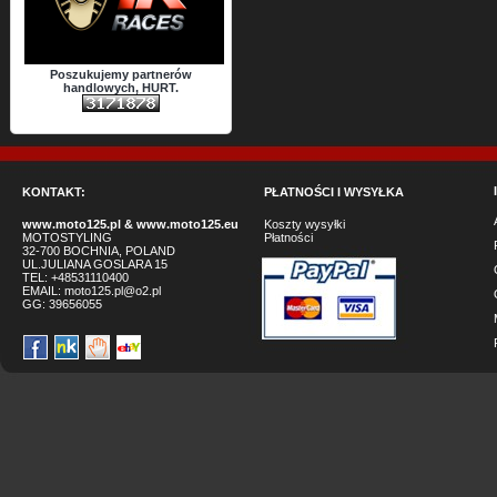
Poszukujemy partnerów
handlowych, HURT.
KONTAKT:
PŁATNOŚCI I WYSYŁKA
www.moto125.pl
&
www.moto125.eu
Koszty wysyłki
MOTOSTYLING
Płatności
32-700 BOCHNIA, POLAND
UL.JULIANA GOSLARA 15
TEL: +48531110400
EMAIL:
moto125.pl@o2.pl
GG:
39656055