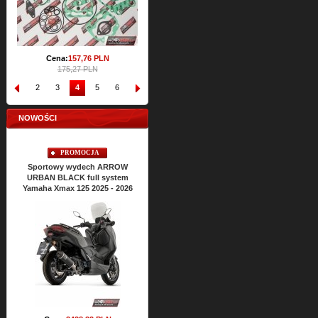
Cena:
157,
76
PLN
175,27 PLN
1
2
3
4
5
6
7
8
9
10
NOWOŚCI
PROMOCJA
Sportowy wydech ARROW
URBAN BLACK full system
Yamaha Xmax 125 2025 - 2026