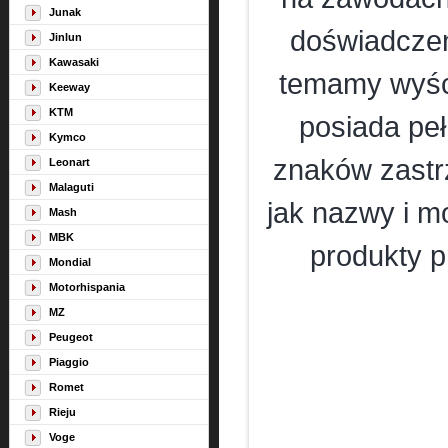
Junak
doświadczen
Jinlun
Kawasaki
temamy wyści
Keeway
KTM
posiada pe
Kymco
znaków zastr
Leonart
Malaguti
jak nazwy i m
Mash
MBK
produkty p
Mondial
Motorhispania
MZ
Peugeot
Piaggio
Romet
Rieju
Voge