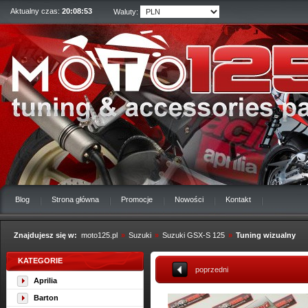
Aktualny czas:
20:08:54
Waluty:
Blog
Strona główna
Promocje
Nowości
Kontakt
Znajdujesz się w:
moto125.pl
»
Suzuki
»
Suzuki GSX-S 125
»
Tuning wizualny
KATEGORIE
poprzedni
Aprilia
Barton