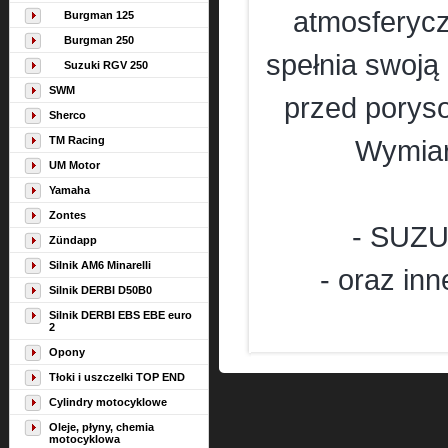
atmosferycz
Burgman 125
Burgman 250
spełnia swoją
Suzuki RGV 250
SWM
przed porys
Sherco
TM Racing
Wymiar
UM Motor
Yamaha
Zontes
- SUZU
Zündapp
Silnik AM6 Minarelli
- oraz in
Silnik DERBI D50B0
Silnik DERBI EBS EBE euro
2
Opony
Tłoki i uszczelki TOP END
Cylindry motocyklowe
Oleje, płyny, chemia
motocyklowa