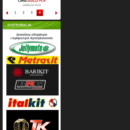
Cena:
2428,
22
PLN
2698,02 PLN
1
2
3
4
DYSTRYBUCJA
Jesteśmy oficjalnym
i wyłącznym dystrybutorem