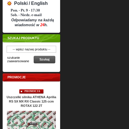
Polski / English
Pon. - Pt. 9 - 17:30
Sob. - Niedz. e-mail
Odpowiadamy na każdą
wiadomość w
24
h.
SZUKAJ PRODUKTU
szukanie
Szukaj
zaawansowane
PROMOCJE
PROMOCJA
PROMOCJA
Uszczelki silnika ATHENA Aprilia
Uszczelki silnikowe ATHENA
Usz
RS SX MX RX Classic 125 ccm
ROTAX 122 2T
Cena:
186,
36
PLN
207,09 PLN