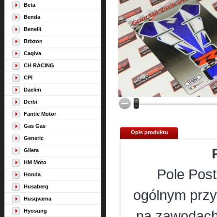
Beta
Benda
Benelli
Brixton
Cagiva
CH RACING
CPI
Daelim
Derbi
Fantic Motor
Gas Gas
Opis produktu
Generic
Gilera
HM Moto
Pole Post
Honda
Husaberg
ogólnym prz
Husqvarna
Hyosung
na zawodach