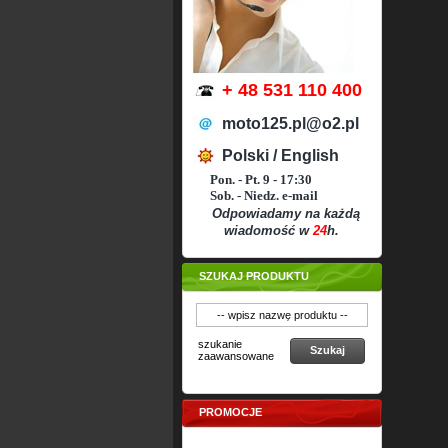
+ 48 531 110 400
moto125.pl@o2.pl
Polski / English
Pon. - Pt. 9 - 17:30
Sob. - Niedz. e-mail
Odpowiadamy na każdą
wiadomość w
24
h.
SZUKAJ PRODUKTU
szukanie
Szukaj
zaawansowane
PROMOCJE