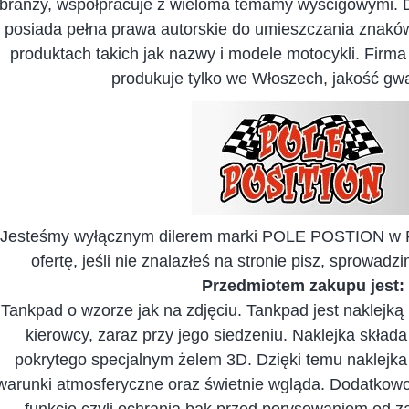
branży, współpracuje z wieloma temamy wyścigowymi. Dzi
posiada pełna prawa autorskie do umieszczania znakó
produktach takich jak nazwy i modele motocykli. Firma
produkuje tylko we Włoszech, jakość gw
Jesteśmy wyłącznym dilerem marki POLE POSTION w Po
ofertę, jeśli nie znalazłeś na stronie pisz, sprowadz
Przedmiotem zakupu jest:
Tankpad o wzorze jak na zdjęciu. Tankpad jest naklejką
kierowcy, zaraz przy jego siedzeniu. Naklejka składa
pokrytego specjalnym żelem 3D. Dzięki temu naklejka 
warunki atmosferyczne oraz świetnie wgląda. Dodatkow