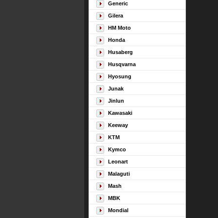
Generic
Gilera
HM Moto
Honda
Husaberg
Husqvarna
Hyosung
Junak
Jinlun
Kawasaki
Keeway
KTM
Kymco
Leonart
Malaguti
Mash
MBK
Mondial