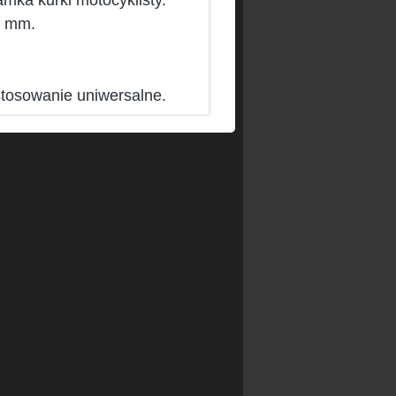
mka kurki motocyklisty.
5 mm.
tosowanie uniwersalne.