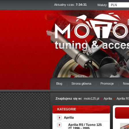
Aktualny czas:
7:34:32
Waluty:
Blog
Strona główna
Promocje
Now
Znajdujesz się w:
moto125.pl
»
Aprilia
»
Aprilia 
KATEGORIE
Aprilia
Aprilia RS / Tuono 125
2T 1996 - 2005