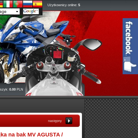
Użytkownicy online:
5
szyk:
0.00
PLN
następny
ka na bak MV AGUSTA /