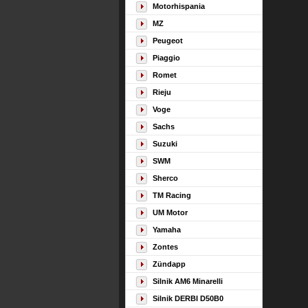
Motorhispania
MZ
Peugeot
Piaggio
Romet
Rieju
Voge
Sachs
Suzuki
SWM
Sherco
TM Racing
UM Motor
Yamaha
Zontes
Zündapp
Silnik AM6 Minarelli
Silnik DERBI D50B0