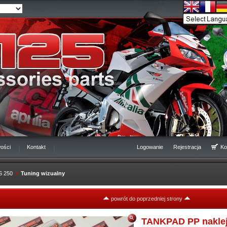
ości
Kontakt
Logowanie
Rejestracja
Ko
RS 250
»
Tuning wizualny
powrót do poprzedniej strony
TANKPAD PP naklej