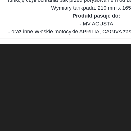
funkcję czyli ochrania bak przed porysowan
iem od za
Wymiary tankpada: 210 mm x 16
Produkt pasuje do:
- MV AGUSTA,
- oraz inne Włoskie motocykle APRILIA, CAGIVA zas