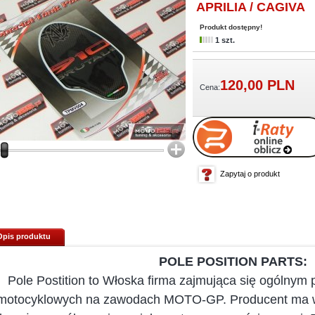
APRILIA / CAGIVA
Produkt dostępny!
1 szt.
120,
00
PLN
Cena:
Zapytaj o produkt
Opis produktu
POLE POSITION PARTS:
Pole Postition to Włoska firma zajmująca się ogólny
motocyklowych na zawodach MOTO-GP. Producent ma wi