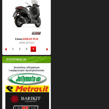
Cena:
2426,
63
PLN
2696,26 PLN
1
2
3
4
DYSTRYBUCJA
Jesteśmy oficjalnym
i wyłącznym dystrybutorem