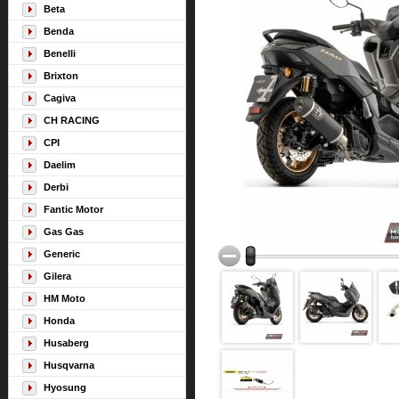
Beta
Benda
Benelli
Brixton
Cagiva
CH RACING
CPI
Daelim
Derbi
Fantic Motor
Gas Gas
Generic
Gilera
HM Moto
Honda
Husaberg
Husqvarna
Hyosung