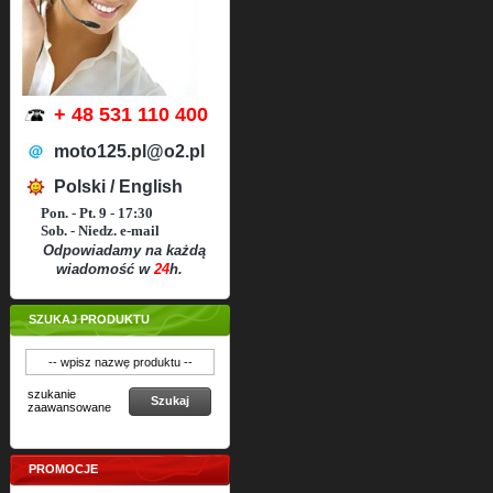
+ 48 531 110 400
moto125.pl@o2.pl
Polski / English
Pon. - Pt. 9 - 17:30
Sob. - Niedz. e-mail
Odpowiadamy na każdą
wiadomość w
24
h.
SZUKAJ PRODUKTU
szukanie
Szukaj
zaawansowane
PROMOCJE