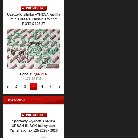
PROMOCJA
PROMOCJA
Uszczelki silnika ATHENA Aprilia
Uszczelki silnikowe ATHENA
Usz
RS SX MX RX Classic 125 ccm
ROTAX 122 2T
Cena:
186,
24
PLN
206,96 PLN
Cena:
157,
66
PLN
175,15 PLN
1
2
3
4
5
6
7
8
9
10
NOWOŚCI
PROMOCJA
Sportowy wydech ARROW
URBAN BLACK full system
Yamaha Xmax 125 2025 - 2026