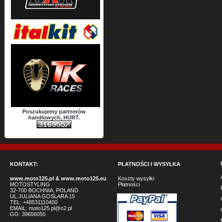
Poszukujemy partnerów
handlowych, HURT.
KONTAKT:
PŁATNOŚCI I WYSYŁKA
www.moto125.pl
&
www.moto125.eu
Koszty wysyłki
MOTOSTYLING
Płatności
32-700 BOCHNIA, POLAND
UL.JULIANA GOSLARA 15
TEL: +48531110400
EMAIL:
moto125.pl@o2.pl
GG:
39656055