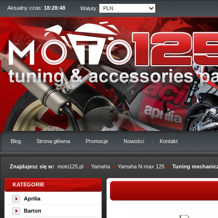
Aktualny czas:
18:28:49
Waluty:
Blog
Strona główna
Promocje
Nowości
Kontakt
Znajdujesz się w:
moto125.pl
»
Yamaha
»
Yamaha N-max 125
»
Tuning mechanic
KATEGORIE
Aprilia
Barton