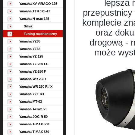
lepsza 
Yamaha XV VIRAGO 125
przepustnicy
Yamaha TTR 125 4T
Yamaha N-max 125
komplecie zn
Silnik
oraz doku
Tuning mechaniczny
drogową - 
Yamaha YZ85
Yamaha YZ65
może wys
Yamaha YZ 125
Yamaha YZ 250 LC
Yamaha YZ 250 F
Yamaha WR 250 F
Yamaha WR 250 R / X
Yamaha YZF R3
Yamaha MT-03
Yamaha Aerox 50
Yamaha JOG R 50
Yamaha T-MAX 500
Yamaha T-MAX 530