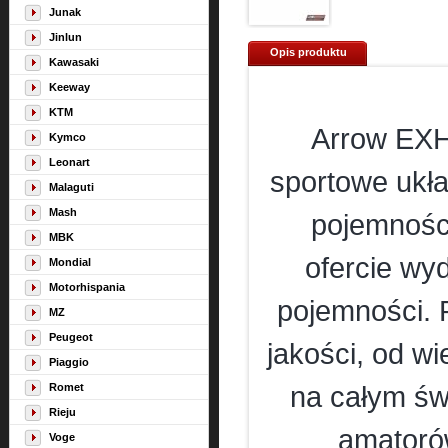
Junak
Jinlun
Opis produktu
Kawasaki
Keeway
KTM
Arrow EXH
Kymco
Leonart
sportowe ukł
Malaguti
Mash
pojemności
MBK
ofercie wy
Mondial
Motorhispania
pojemności. 
MZ
Peugeot
jakości, od w
Piaggio
Romet
na całym św
Rieju
amatorów
Voge