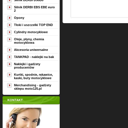
Silnik DERBI D50B0
Silnik DERBI EBS EBE euro
2
Opony
Tłoki i uszczelki TOP END
Cylindry motocyklowe
Oleje, płyny, chemia
motocyklowa
Akcesoria uniwersalne
TANKPAD - naklejki na bak
Naklejki i gadżety
producentów
Kurtki, spodnie, rękawice,
kaski, buty motocyklowe
Merchandising - gadżety
sklepu moto125.pl
KONTAKT