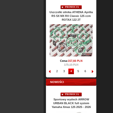
PROMOCJA
PROMOCJA
Uszczelki cylindra TOP-END
Uszczelki silnika ATHENA Aprilia
Uszczel
ATHENA Aprilia RS SX MX RX
RS SX MX RX Classic 125 ccm
Classic 125 ccm ROTAX 122 2T
ROTAX 122 2T
Ce
Cena:
64,
43
PLN
Cena:
157,
66
PLN
71,61 PLN
175,15 PLN
1
2
3
4
5
6
7
8
9
NOWOŚCI
PROMOCJA
PROMOCJA
Sportowy wydech ARROW
Sportowy wydech ARROW
URBAN BLACK full system
URBAN BLACK full system
Yamaha Nmax 125 2025 - 2026
Yamaha Xmax 125 2025 - 2026