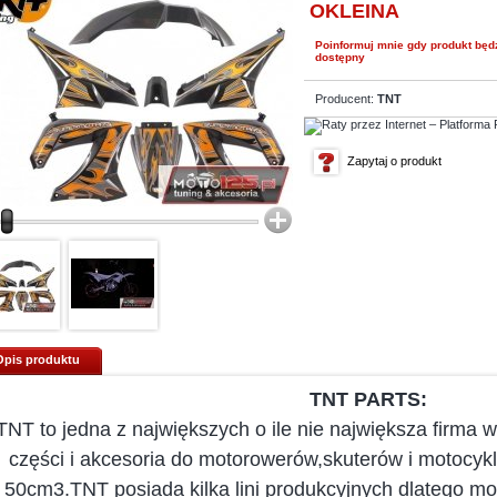
OKLEINA
Poinformuj mnie gdy produkt będ
dostępny
Producent:
TNT
Zapytaj o produkt
Opis produktu
TNT PARTS:
TNT to jedna z największych o ile nie największa firma 
części i akcesoria do motorowerów,skuterów i motocykl
50cm3.TNT posiada kilka lini produkcyjnych dlatego m