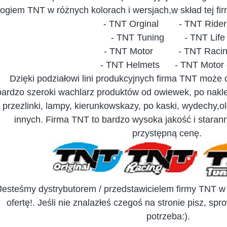
logiem TNT w różnych kolorach i wersjach,w skład tej fi
- TNT Orginal - TNT Ride
- TNT Tuning - TNT Life
- TNT Motor - TNT Racin
- TNT Helmets - TNT Motor o
Dzięki podziałowi lini produkcyjnych firma TNT może
bardzo szeroki wachlarz produktów od owiewek, po naklejk
przezlinki, lampy, kierunkowskazy, po kaski, wydechy,ol
innych. Firma TNT to bardzo wysoka jakość i stara
przystępną cenę.
Jesteśmy dystrybutorem / przedstawicielem firmy TNT w
ofertę!. Jeśli nie znalazłeś czegoś na stronie pisz, sp
potrzeba:).