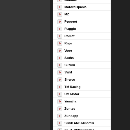
Motorhispania
MZ
Peugeot
Piaggio
Romet
Rieju
Voge
Sachs
Suzuki
SWM
Sherco
TM Racing
UM Motor
Yamaha
Zontes
Zündapp
Silnik AM6 Minarelli