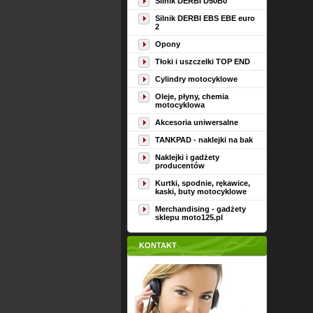
Silnik DERBI D50B0
Silnik DERBI EBS EBE euro
2
Opony
Tłoki i uszczelki TOP END
Cylindry motocyklowe
Oleje, płyny, chemia
motocyklowa
Akcesoria uniwersalne
TANKPAD - naklejki na bak
Naklejki i gadżety
producentów
Kurtki, spodnie, rękawice,
kaski, buty motocyklowe
Merchandising - gadżety
sklepu moto125.pl
KONTAKT