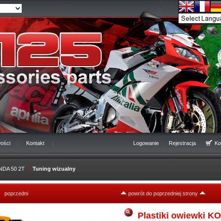
ości
Kontakt
Logowanie
Rejestracja
Ko
NDA 50 2T
»
Tuning wizualny
poprzedni
powrót do poprzedniej strony
Plastiki owiewki 