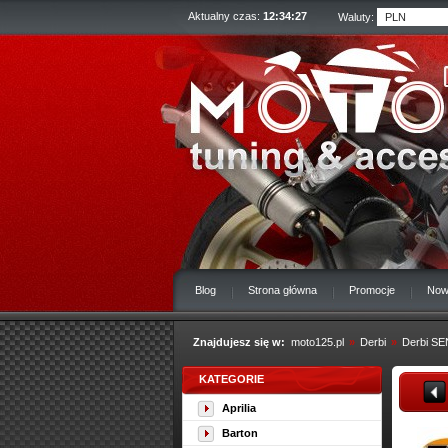
Aktualny czas:
12:34:28
Waluty:
Blog
Strona główna
Promocje
Now
Znajdujesz się w:
moto125.pl
»
Derbi
»
Derbi SE
KATEGORIE
Aprilia
Barton