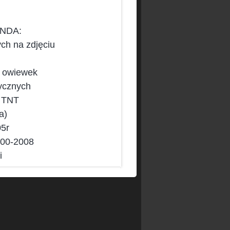
ENDA:
ch na zdjęciu
a owiewek
tycznych
ę TNT
a)
05r
000-2008
i