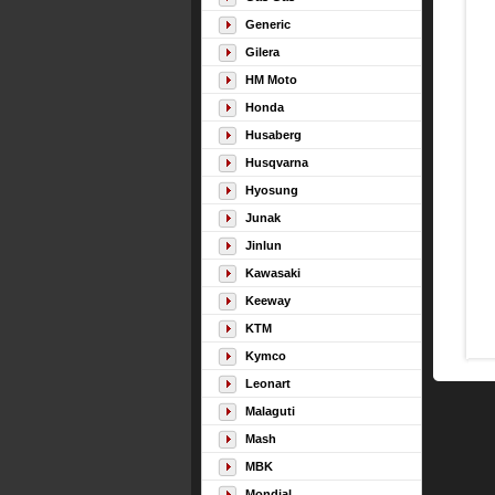
Generic
Gilera
HM Moto
Honda
Husaberg
Husqvarna
Hyosung
Junak
Jinlun
Kawasaki
Keeway
KTM
Kymco
Leonart
Malaguti
Mash
MBK
Mondial