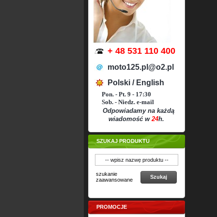
+ 48 531 110 400
moto125.pl@o2.pl
Polski / English
Pon. - Pt. 9 - 17:30
Sob. - Niedz. e-mail
Odpowiadamy na każdą
wiadomość w
24
h.
SZUKAJ PRODUKTU
szukanie
Szukaj
zaawansowane
PROMOCJE