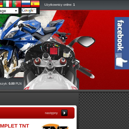
Użytkownicy online:
1
szyk:
0.00
PLN
następny
KOMPLET TNT