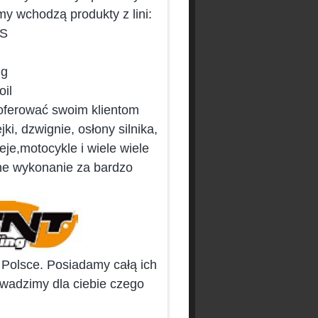
rmy wchodzą produkty z lini:
rS
g
il
 oferować swoim klientom
i, dzwignie, osłony silnika,
eje,motocykle i wiele wiele
nne wykonanie za bardzo
 Polsce. Posiadamy całą ich
rowadzimy dla ciebie czego