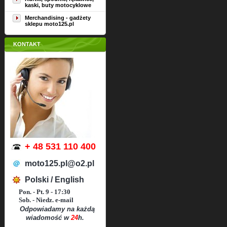
kaski, buty motocyklowe
Merchandising - gadżety
sklepu moto125.pl
KONTAKT
+ 48 531 110 400
moto125.pl@o2.pl
Polski / English
Pon. - Pt. 9 - 17:30
Sob. - Niedz. e-mail
Odpowiadamy na każdą
wiadomość w
24
h.