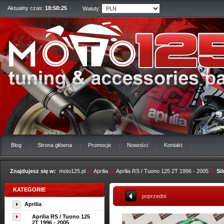
Aktualny czas:
18:58:26
Waluty:
Blog
Strona główna
Promocje
Nowości
Kontakt
Znajdujesz się w:
moto125.pl
»
Aprilia
»
Aprilia RS / Tuono 125 2T 1996 - 2005
»
Sil
KATEGORIE
poprzedni
Aprilia
Aprilia RS / Tuono 125
2T 1996 - 2005