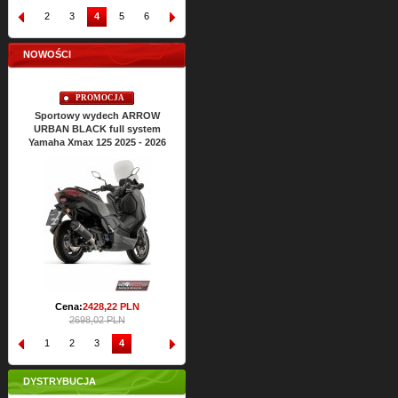
1
2
3
4
5
6
7
8
9
10
NOWOŚCI
PROMOCJA
Sportowy wydech ARROW
URBAN BLACK full system
Yamaha Xmax 125 2025 - 2026
Cena:
2428,
22
PLN
2698,02 PLN
1
2
3
4
DYSTRYBUCJA