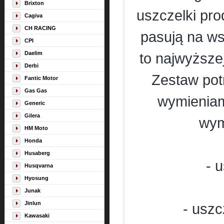
Brixton
uszczelki pro
Cagiva
CH RACING
pasują na wsz
CPI
Daelim
to najwyższe
Derbi
Zestaw pot
Fantic Motor
Gas Gas
wymieniam
Generic
Gilera
wym
HM Moto
Honda
Husaberg
- 
Husqvarna
Hyosung
Junak
Jinlun
- uszc
Kawasaki