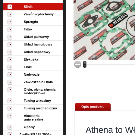
Silnik
Zawór wydechowy
Sprzęgło
Filtry
Układ paliwowy
Układ hamulcowy
Układ napędowy
Elektryka
Linki
Nadwozie
Zawieszenie i koła
Oleje, płyny, chemia
motocyklowa
Tuning wizualmy
Opis produktu
Tuning mechaniczny
Akcesoria
uniwersalne
Opony
Athena to W
Aprilia RS 125 2006 -