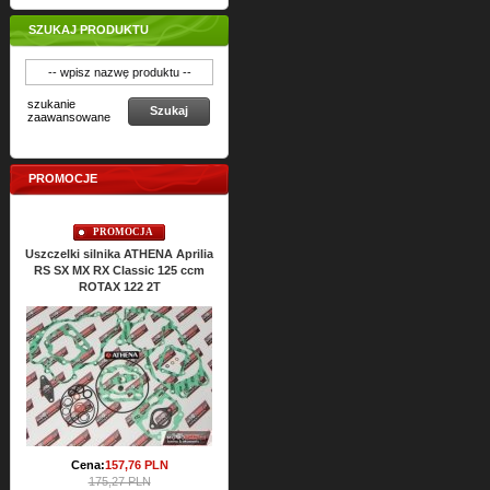
SZUKAJ PRODUKTU
szukanie
Szukaj
zaawansowane
PROMOCJE
PROMOCJA
PROMOCJA
Uszczelki silnika ATHENA Aprilia
Uszczelki silnikowe ATHENA
Usz
RS SX MX RX Classic 125 ccm
ROTAX 122 2T
Cena:
186,
36
PLN
207,09 PLN
Cena:
157,
76
PLN
175,27 PLN