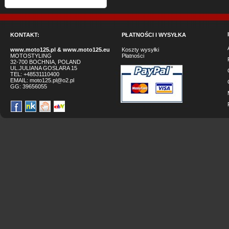
KONTAKT:
PŁATNOŚCI I WYSYŁKA
www.moto125.pl
&
www.moto125.eu
Koszty wysyłki
MOTOSTYLING
Płatności
32-700 BOCHNIA, POLAND
UL.JULIANA GOSLARA 15
TEL: +48531110400
EMAIL:
moto125.pl@o2.pl
GG:
39656055