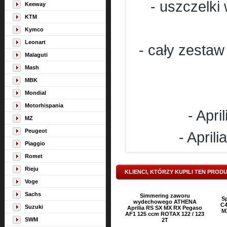
- uszczelk
Keeway
KTM
Kymco
Leonart
- cały zest
aw 
Malaguti
Mash
MBK
Mondial
Motorhispania
- Apr
MZ
Peugeot
- April
Piaggio
Romet
Rieju
KLIENCI, KTÓRZY KUPILI TEN PROD
Voge
Sachs
Simmering zaworu
S
wydechowego ATHENA
C4
Suzuki
Aprilia RS SX MX RX Pegaso
M
AF1 125 ccm ROTAX 122 / 123
SWM
2T