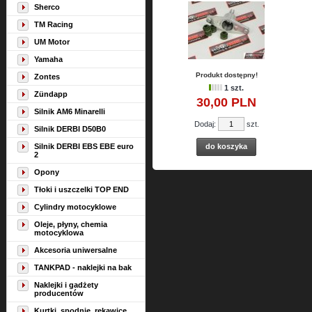
Sherco
TM Racing
UM Motor
Yamaha
Produkt dostępny!
Zontes
1 szt.
Zündapp
30,
00
PLN
Silnik AM6 Minarelli
Dodaj:
szt.
Silnik DERBI D50B0
Silnik DERBI EBS EBE euro
do koszyka
2
Opony
Tłoki i uszczelki TOP END
Cylindry motocyklowe
Oleje, płyny, chemia
motocyklowa
Akcesoria uniwersalne
TANKPAD - naklejki na bak
Naklejki i gadżety
producentów
Kurtki, spodnie, rękawice,