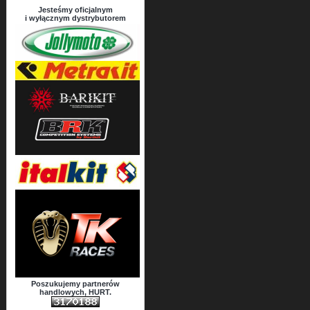
Jesteśmy oficjalnym
i wyłącznym dystrybutorem
Poszukujemy partnerów
handlowych, HURT.