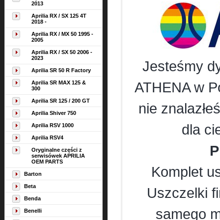
2013
Aprilia RX / SX 125 4T
2018 -
Aprilia RX / MX 50 1995 -
2005
Aprilia RX / SX 50 2006 -
2023
Jesteśmy dy
Aprilia SR 50 R Factory
Aprilia SR MAX 125 &
ATHENA w Pols
300
Aprilia SR 125 / 200 GT
nie znalazłe
Aprilia Shiver 750
dla c
Aprilia RSV 1000
Aprilia RSV4
P
Oryginalne części z
serwisówek APRILIA
OEM PARTS
Komplet us
Barton
Beta
Uszczelki 
Benda
samego ma
Benelli