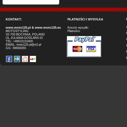
KONTAKT:
PŁATNOŚCI I WYSYŁKA
www.moto125.pl
&
www.moto125.eu
Koszty wysyłki
MOTOSTYLING
Płatności
32-700 BOCHNIA, POLAND
UL.JULIANA GOSLARA 15
TEL: +48531110400
EMAIL:
moto125.pl@o2.pl
GG:
39656055