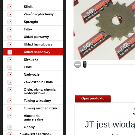
Silnik
Zawór wydechowy
Sprzęgło
Filtry
Układ paliwowy
Układ hamulcowy
Układ napędowy
Elektryka
Linki
Nadwozie
Zawieszenie i koła
Oleje, płyny, chemia
motocyklowa
Opis produktu
Tuning wizualmy
Tuning mechaniczny
Akcesoria
uniwersalne
JT jest wiod
Opony
Aprilia RS 125 2006 -