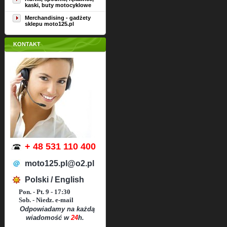
kaski, buty motocyklowe
Merchandising - gadżety
sklepu moto125.pl
KONTAKT
+ 48 531 110 400
moto125.pl@o2.pl
Polski / English
Pon. - Pt. 9 - 17:30
Sob. - Niedz. e-mail
Odpowiadamy na każdą
wiadomość w
24
h.