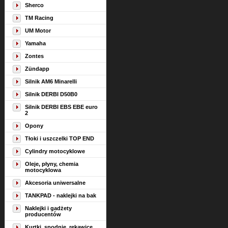
Sherco
TM Racing
UM Motor
Yamaha
Zontes
Zündapp
Silnik AM6 Minarelli
Silnik DERBI D50B0
Silnik DERBI EBS EBE euro
2
Opony
Tłoki i uszczelki TOP END
Cylindry motocyklowe
Oleje, płyny, chemia
motocyklowa
Akcesoria uniwersalne
TANKPAD - naklejki na bak
Naklejki i gadżety
producentów
Kurtki, spodnie, rękawice,