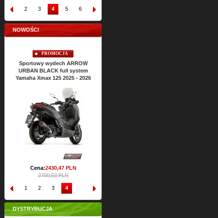
1
2
3
4
5
6
7
8
9
10
NOWOŚCI
PROMOCJA
Sportowy wydech ARROW
URBAN BLACK full system
Yamaha Xmax 125 2025 - 2026
Cena:
2430,
47
PLN
2700,53 PLN
1
2
3
4
DYSTRYBUCJA