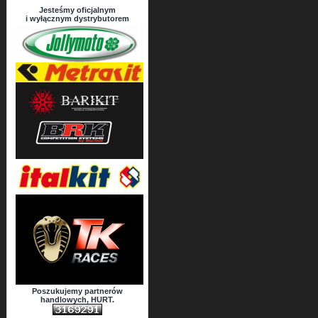
Jesteśmy oficjalnym
i wyłącznym dystrybutorem
Poszukujemy partnerów
handlowych, HURT.