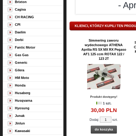
Brixton
- Ap
Cagiva
CH RACING
CPI
KLIENCI, KTÓRZY KUPILI TEN PROD
Daelim
Derbi
Simmering zaworu
wydechowego ATHENA
C
Fantic Motor
Aprilia RS SX MX RX Pegaso
AF1 125 ccm ROTAX 122 /
Gas Gas
123 2T
Generic
Gilera
HM Moto
Honda
Husaberg
Produkt dostępny!
Husqvarna
1 szt.
Hyosung
30,
00
PLN
Junak
Dodaj:
szt.
Jinlun
do koszyka
Kawasaki