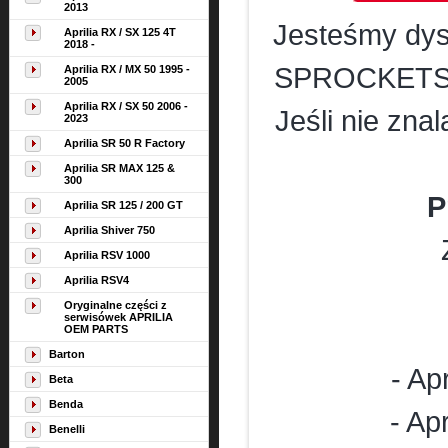
2013
Jesteśmy dys
Aprilia RX / SX 125 4T
2018 -
SPROCKETS w 
Aprilia RX / MX 50 1995 -
2005
Aprilia RX / SX 50 2006 -
Jeśli nie zna
2023
Aprilia SR 50 R Factory
Aprilia SR MAX 125 &
300
P
Aprilia SR 125 / 200 GT
Aprilia Shiver 750
Aprilia RSV 1000
Aprilia RSV4
Oryginalne części z
serwisówek APRILIA
OEM PARTS
Barton
- Ap
Beta
Benda
- Ap
Benelli