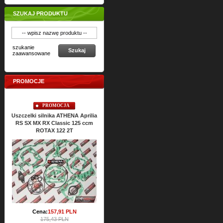
SZUKAJ PRODUKTU
szukanie
Szukaj
zaawansowane
PROMOCJE
PROMOCJA
PROMOCJA
Uszczelki silnika ATHENA Aprilia
Uszczelki silnikowe ATHENA
Usz
RS SX MX RX Classic 125 ccm
ROTAX 122 2T
Cena:
186,
54
PLN
207,29 PLN
Cena:
157,
91
PLN
175,43 PLN