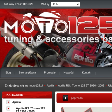
Aktualny czas:
11:15:26
Waluty:
Blog
Strona główna
Promocje
Nowości
Kontakt
Znajdujesz się w:
moto125.pl
»
Aprilia
»
Aprilia RS / Tuono 125 2T 1996 - 2005
»
Uk
KATEGORIE
poprzedni
Aprilia
Aprilia RS / Tuono 125
2T 1996 - 2005