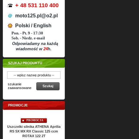
+ 48 531 110 400
moto125.pl@o2.pl
Polski / English
Pon. - Pt. 9 - 17:30
Sob. - Niedz. e-mail
Odpowiadamy na każdą
wiadomość w
24
h.
SZUKAJ PRODUKTU
szukanie
Szukaj
zaawansowane
PROMOCJE
PROMOCJA
PROMOCJA
Uszczelki silnika ATHENA Aprilia
Uszczelki silnikowe ATHENA
Usz
RS SX MX RX Classic 125 ccm
ROTAX 122 2T
Cena:
186,
36
PLN