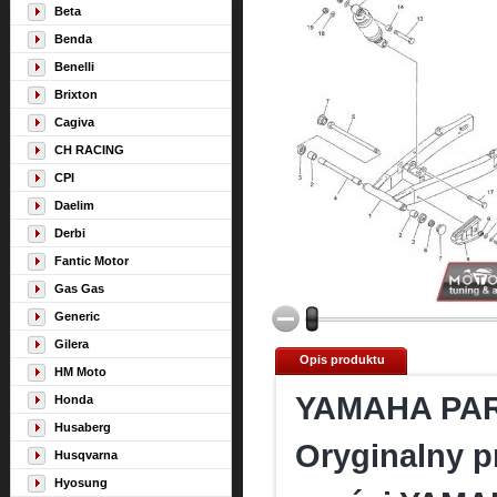
Beta
Benda
Benelli
Brixton
Cagiva
CH RACING
CPI
Daelim
Derbi
Fantic Motor
Gas Gas
Generic
Gilera
Opis produktu
HM Moto
YAMAHA PA
Honda
Husaberg
Oryginalny p
Husqvarna
Hyosung