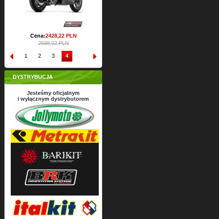
Cena:
2428,
22
PLN
2698,02 PLN
1
2
3
4
DYSTRYBUCJA
Jesteśmy oficjalnym
i wyłącznym dystrybutorem