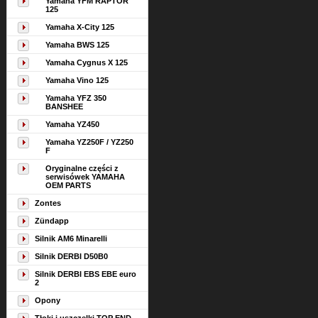
Yamaha YFM RAPTOR
125
Yamaha X-City 125
Yamaha BWS 125
Yamaha Cygnus X 125
Yamaha Vino 125
Yamaha YFZ 350
BANSHEE
Yamaha YZ450
Yamaha YZ250F / YZ250
F
Oryginalne części z
serwisówek YAMAHA
OEM PARTS
Zontes
Zündapp
Silnik AM6 Minarelli
Silnik DERBI D50B0
Silnik DERBI EBS EBE euro
2
Opony