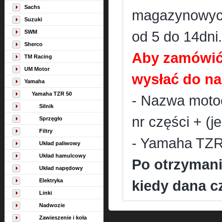
Sachs
magazynowych
Suzuki
SWM
od 5 do 14dni.
Sherco
Aby zamówić 
TM Racing
UM Motor
wysłać do nas
Yamaha
Yamaha TZR 50
- Nazwa motoc
Silnik
nr części + (j
Sprzęgło
Filtry
- Yamaha TZR 5
Układ paliwowy
Układ hamulcowy
Po otrzymani
Układ napędowy
Elektryka
kiedy dana cz
Linki
Nadwozie
Zawieszenie i koła