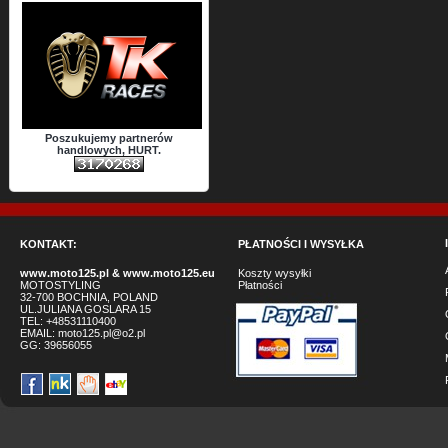
Poszukujemy partnerów
handlowych, HURT.
KONTAKT:
PŁATNOŚCI I WYSYŁKA
www.moto125.pl
&
www.moto125.eu
Koszty wysyłki
MOTOSTYLING
Płatności
32-700 BOCHNIA, POLAND
UL.JULIANA GOSLARA 15
TEL: +48531110400
EMAIL:
moto125.pl@o2.pl
GG:
39656055