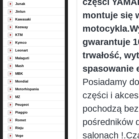
części YAMAH
Junak
Jinlun
montuje się 
Kawasaki
motocykla.Wy
Keeway
KTM
gwarantuje 
Kymco
Leonart
trwałość, wy
Malaguti
spasowanie 
Mash
MBK
Posiadamy dos
Mondial
Motorhispania
części i akce
MZ
Peugeot
pochodzą bez
Piaggio
pośredników d
Romet
Rieju
salonach !.Cza
Voge