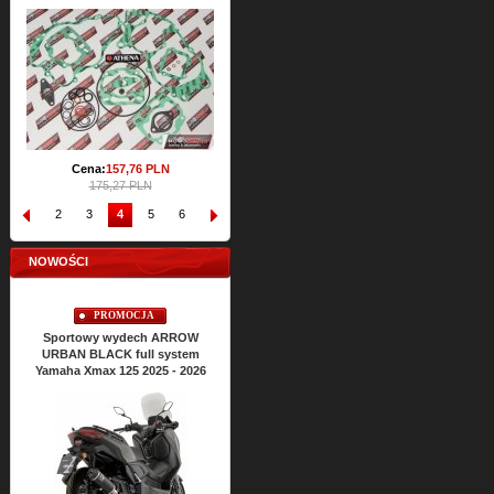
207,09 PLN
Cena:
157,
76
PLN
175,27 PLN
1
2
3
4
5
6
7
8
9
10
NOWOŚCI
PROMOCJA
Sportowy wydech ARROW
URBAN BLACK full system
Yamaha Xmax 125 2025 - 2026