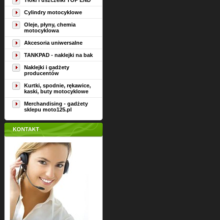
Tłoki i uszczelki TOP END
Cylindry motocyklowe
Oleje, płyny, chemia
motocyklowa
Akcesoria uniwersalne
TANKPAD - naklejki na bak
Naklejki i gadżety
producentów
Kurtki, spodnie, rękawice,
kaski, buty motocyklowe
Merchandising - gadżety
sklepu moto125.pl
KONTAKT