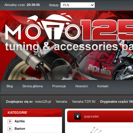
Aktualny czas:
20:39:06
Waluty:
Blog
Strona główna
Promocje
Nowości
Kontakt
Znajdujesz się w:
moto125.pl
»
Yamaha
»
Yamaha TZR 50
»
Oryginalne części 
KATEGORIE
poprzedni
Aprilia
Barton