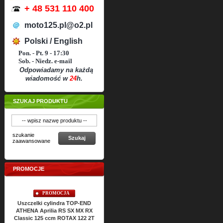
+ 48 531 110 400
moto125.pl@o2.pl
Polski / English
Pon. - Pt. 9 - 17:30
Sob. - Niedz. e-mail
Odpowiadamy na każdą
wiadomość w
24
h.
SZUKAJ PRODUKTU
szukanie
Szukaj
zaawansowane
PROMOCJE
PROMOCJA
PROMOCJA
Uszczelki cylindra TOP-END
Uszczelki silnika ATHENA Aprilia
Uszcze
ATHENA Aprilia RS SX MX RX
RS SX MX RX Classic 125 ccm
Classic 125 ccm ROTAX 122 2T
ROTAX 122 2T
C