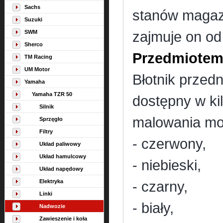
Sachs
stanów magaz
Suzuki
SWM
zajmuje on od
Sherco
Przedmiotem 
TM Racing
UM Motor
Błotnik przedn
Yamaha
Yamaha TZR 50
dostępny w kil
Silnik
malowania mo
Sprzęgło
Filtry
- czerwony,
Układ paliwowy
Układ hamulcowy
- niebieski,
Układ napędowy
Elektryka
- czarny,
Linki
- biały,
Nadwozie
Zawieszenie i koła