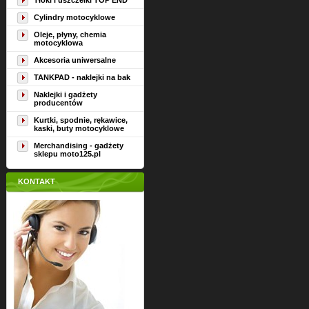
Tłoki i uszczelki TOP END
Cylindry motocyklowe
Oleje, płyny, chemia
motocyklowa
Akcesoria uniwersalne
TANKPAD - naklejki na bak
Naklejki i gadżety
producentów
Kurtki, spodnie, rękawice,
kaski, buty motocyklowe
Merchandising - gadżety
sklepu moto125.pl
KONTAKT