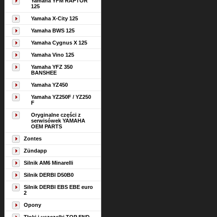
Yamaha YFM RAPTOR
125
Yamaha X-City 125
Yamaha BWS 125
Yamaha Cygnus X 125
Yamaha Vino 125
Yamaha YFZ 350
BANSHEE
Yamaha YZ450
Yamaha YZ250F / YZ250
F
Oryginalne części z
serwisówek YAMAHA
OEM PARTS
Zontes
Zündapp
Silnik AM6 Minarelli
Silnik DERBI D50B0
Silnik DERBI EBS EBE euro
2
Opony