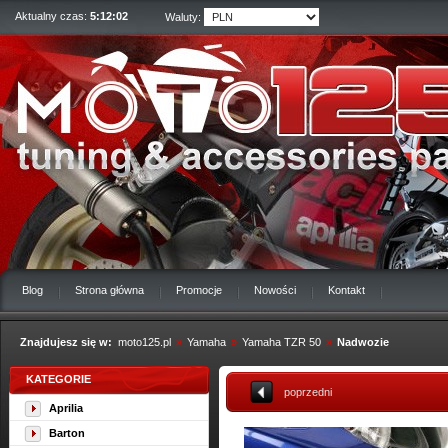
Aktualny czas:
5:12:03
Waluty:
Blog
Strona główna
Promocje
Nowości
Kontakt
Znajdujesz się w:
moto125.pl
»
Yamaha
»
Yamaha TZR 50
»
Nadwozie
KATEGORIE
poprzedni
Aprilia
Barton