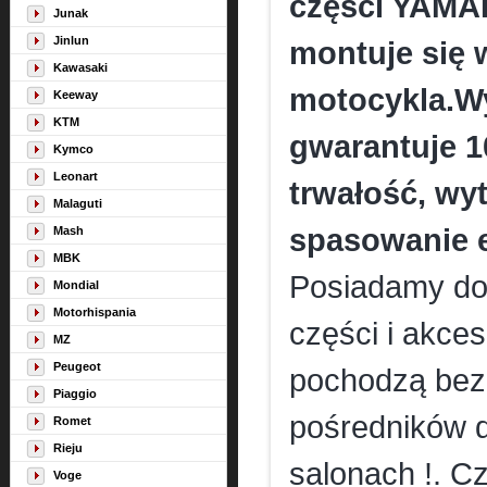
części YAMAH
Junak
Jinlun
montuje się 
Kawasaki
motocykla.Wy
Keeway
KTM
gwarantuje 
Kymco
Leonart
trwałość, wy
Malaguti
spasowanie 
Mash
MBK
Posiadamy dos
Mondial
Motorhispania
części i akce
MZ
Peugeot
pochodzą bez
Piaggio
pośredników d
Romet
Rieju
salonach !. Cz
Voge