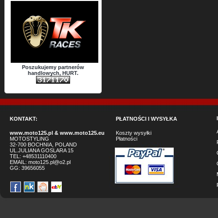
Poszukujemy partnerów
handlowych, HURT.
KONTAKT:
PŁATNOŚCI I WYSYŁKA
www.moto125.pl
&
www.moto125.eu
Koszty wysyłki
MOTOSTYLING
Płatności
32-700 BOCHNIA, POLAND
UL.JULIANA GOSLARA 15
TEL: +48531110400
EMAIL:
moto125.pl@o2.pl
GG:
39656055