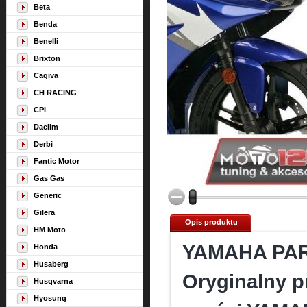
Beta
Benda
Benelli
Brixton
Cagiva
CH RACING
CPI
Daelim
Derbi
Fantic Motor
Gas Gas
Generic
Gilera
Opis produktu
HM Moto
YAMAHA PA
Honda
Husaberg
Oryginalny p
Husqvarna
Hyosung