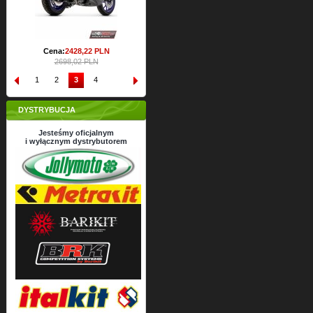
Cena:
2428,
22
PLN
2698,02 PLN
1
2
3
4
DYSTRYBUCJA
Jesteśmy oficjalnym
i wyłącznym dystrybutorem