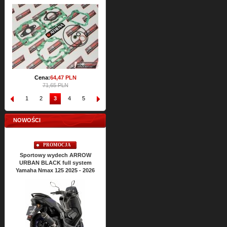
Cena:
157,
76
PLN
175,27 PLN
Cena:
64,
47
PLN
71,65 PLN
1
2
3
4
5
6
7
8
9
10
NOWOŚCI
PROMOCJA
PROMOCJA
Sportowy wydech ARROW
Sportowy wydech ARROW
URBAN BLACK full system
URBAN BLACK full system
Yamaha Nmax 125 2025 - 2026
Yamaha Xmax 125 2025 - 2026
Cena:
2428,
22
PLN
2698,02 PLN