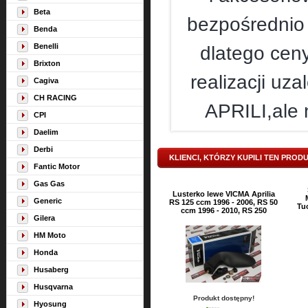
Beta
bezpośrednio
Benda
Benelli
dlatego ceny
Brixton
realizacji u
Cagiva
CH RACING
APRILI,ale 
CPI
Daelim
Derbi
KLIENCI, KTÓRZY KUPILI TEN PROD
Fantic Motor
Gas Gas
Lusterko lewe VICMA Aprilia
Generic
RS 125 ccm 1996 - 2006, RS 50
Tu
ccm 1996 - 2010, RS 250
Gilera
HM Moto
Honda
Husaberg
Husqvarna
Produkt dostępny!
Hyosung