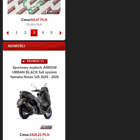
Cena:
64,
47
PLN
71,65 PLN
1
2
3
4
5
6
7
8
9
10
NOWOŚCI
PROMOCJA
PROMOCJA
Sportowy wydech ARROW
Sportowy wydech ARROW
URBAN BLACK full system
URBAN BLACK full system
Yamaha Nmax 125 2025 - 2026
Yamaha Xmax 125 2025 - 2026
Cena:
2428,
22
PLN
2698,02 PLN
Cena:
2428,
22
PLN
2698,02 PLN