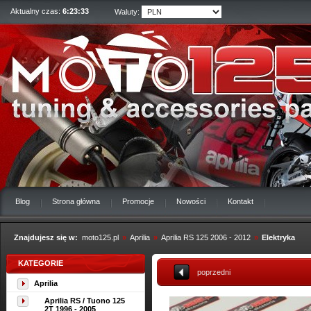
Aktualny czas:
6:23:34
Waluty:
Blog
Strona główna
Promocje
Nowości
Kontakt
Znajdujesz się w:
moto125.pl
»
Aprilia
»
Aprilia RS 125 2006 - 2012
»
Elektryka
KATEGORIE
poprzedni
Aprilia
Aprilia RS / Tuono 125
2T 1996 - 2005