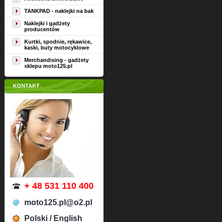
TANKPAD - naklejki na bak
Naklejki i gadżety
producentów
Kurtki, spodnie, rękawice,
kaski, buty motocyklowe
Merchandising - gadżety
sklepu moto125.pl
KONTAKT
+ 48 531 110 400
moto125.pl@o2.pl
Polski / English