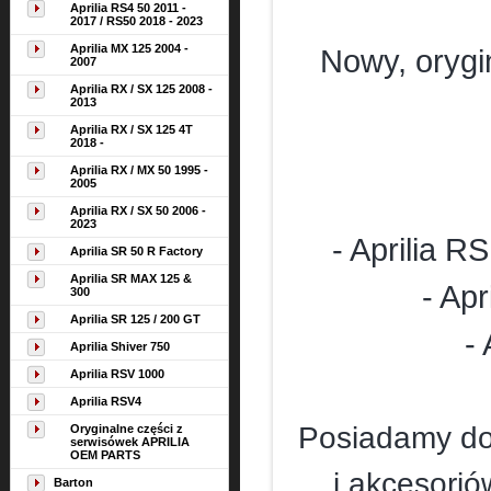
Aprilia RS4 50 2011 -
2017 / RS50 2018 - 2023
Aprilia MX 125 2004 -
Nowy, orygi
2007
Aprilia RX / SX 125 2008 -
2013
Aprilia RX / SX 125 4T
2018 -
Aprilia RX / MX 50 1995 -
2005
Aprilia RX / SX 50 2006 -
2023
- Aprilia R
Aprilia SR 50 R Factory
Aprilia SR MAX 125 &
- Ap
300
Aprilia SR 125 / 200 GT
-
Aprilia Shiver 750
Aprilia RSV 1000
Aprilia RSV4
Posiadamy dos
Oryginalne części z
serwisówek APRILIA
OEM PARTS
i akcesori
Barton