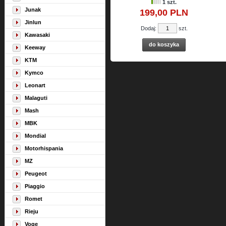
1 szt.
Junak
199,
00
PLN
Jinlun
Dodaj:
szt.
Kawasaki
do koszyka
Keeway
KTM
Kymco
Leonart
Malaguti
Mash
MBK
Mondial
Motorhispania
MZ
Peugeot
Piaggio
Romet
Rieju
Voge