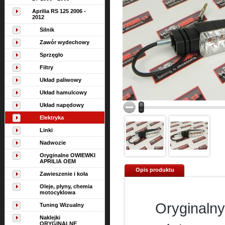
Aprilia RS 125 2006 -
2012
Silnik
Zawór wydechowy
Sprzęgło
Filtry
Układ paliwowy
Układ hamulcowy
Układ napędowy
Elektryka
Linki
Nadwozie
Oryginalne OWIEWKI
APRILIA OEM
Opis produktu
Zawieszenie i koła
Oleje, płyny, chemia
motocyklowa
Oryginalny
Tuning Wizualny
Naklejki
ORYGINALNE