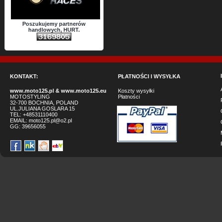
Poszukujemy partnerów
handlowych, HURT.
KONTAKT:
PŁATNOŚCI I WYSYŁKA
www.moto125.pl
&
www.moto125.eu
Koszty wysyłki
MOTOSTYLING
Płatności
32-700 BOCHNIA, POLAND
UL.JULIANA GOSLARA 15
TEL: +48531110400
EMAIL:
moto125.pl@o2.pl
GG:
39656055