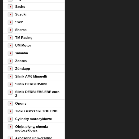
Sachs
Suzuki
SWM
Sherco
TM Racing
UM Motor
Yamaha
Zontes
Zündapp
Silnik AM6 Minarelli
Silnik DERBI D50B0
Silnik DERBI EBS EBE euro
2
Opony
Tłoki i uszczelki TOP END
Cylindry motocyklowe
Oleje, płyny, chemia
motocyklowa
Akcesoria uniwersalne