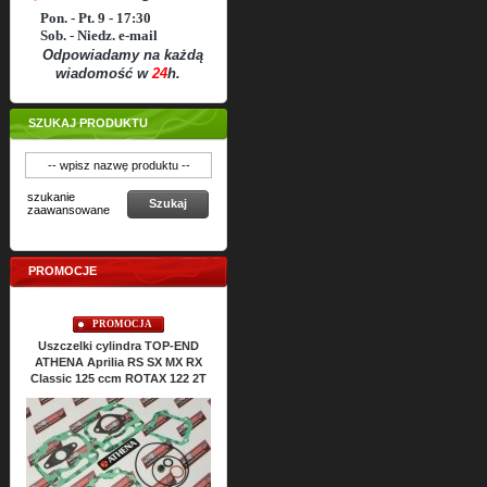
Pon. - Pt. 9 - 17:30
Sob. - Niedz. e-mail
Odpowiadamy na każdą
wiadomość w
24
h.
SZUKAJ PRODUKTU
szukanie
Szukaj
zaawansowane
PROMOCJE
PROMOCJA
PROMOCJA
Uszczelki cylindra TOP-END
Uszczelki silnika ATHENA Aprilia
Usz
ATHENA Aprilia RS SX MX RX
RS SX MX RX Classic 125 ccm
Classic 125 ccm ROTAX 122 2T
ROTAX 122 2T
Cena:
157,
76
PLN
175,27 PLN