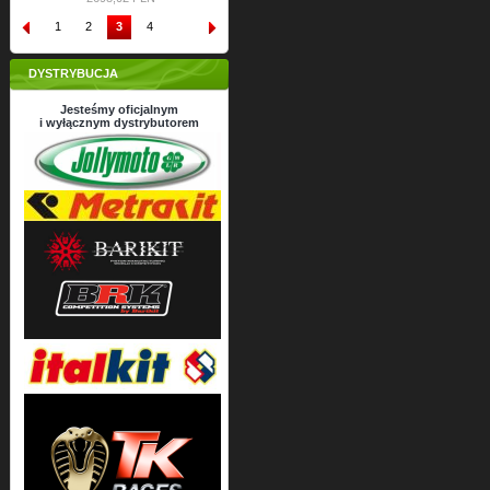
1
2
3
4
DYSTRYBUCJA
Jesteśmy oficjalnym
i wyłącznym dystrybutorem