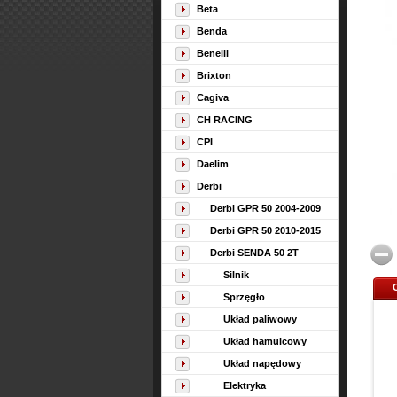
Beta
Benda
Benelli
Brixton
Cagiva
CH RACING
CPI
Daelim
Derbi
Derbi GPR 50 2004-2009
Derbi GPR 50 2010-2015
Derbi SENDA 50 2T
Silnik
Sprzęgło
Układ paliwowy
Układ hamulcowy
Układ napędowy
Elektryka