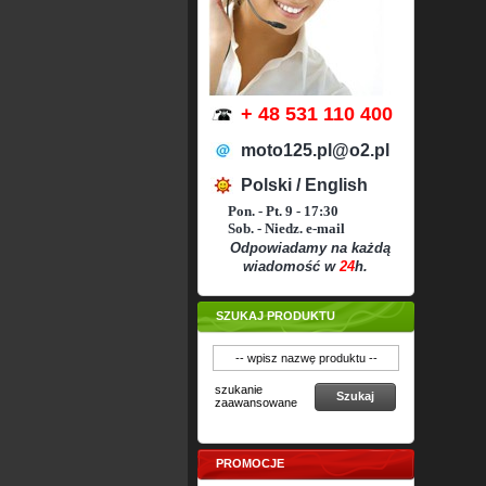
+ 48 531 110 400
moto125.pl@o2.pl
Polski / English
Pon. - Pt. 9 - 17:30
Sob. - Niedz. e-mail
Odpowiadamy na każdą
wiadomość w
24
h.
SZUKAJ PRODUKTU
szukanie
Szukaj
zaawansowane
PROMOCJE