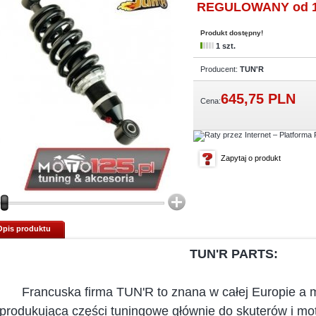
REGULOWANY od 1
Produkt dostępny!
1 szt.
Producent:
TUN'R
645,
75
PLN
Cena:
Zapytaj o produkt
Opis produktu
TUN'R PARTS:
Francuska firma TUN'R to znana w całej Europie a 
produkująca części tuningowe głównie do skuterów i mot