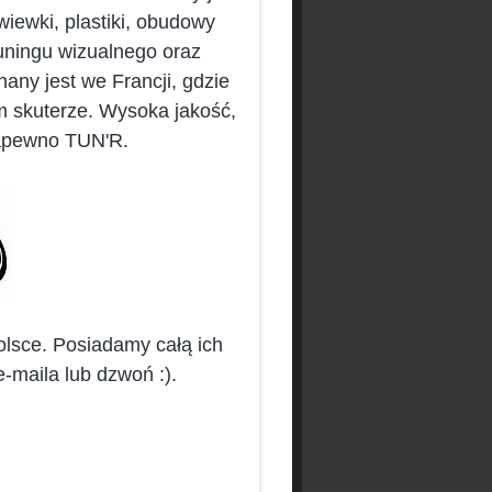
wiewki, plastiki, obudowy
tuningu wizualnego oraz
any jest we Francji, gdzie
 skuterze. Wysoka jakość,
napewno TUN'R.
lsce. Posiadamy całą ich
e-maila lub dzwoń :).