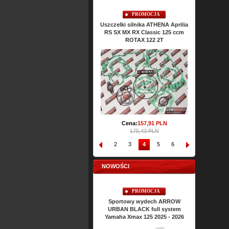
PROMOCJA
PROMOCJA
Uszczelki cylindra TOP-END
Uszczelki silnika ATHENA Aprilia
Uszczel
ATHENA Aprilia RS SX MX RX
RS SX MX RX Classic 125 ccm
Classic 125 ccm ROTAX 122 2T
ROTAX 122 2T
Ce
Cena:
64,
53
PLN
Cena:
157,
91
PLN
71,72 PLN
175,43 PLN
1
2
3
4
5
6
7
8
9
NOWOŚCI
PROMOCJA
PROMOCJA
Sportowy wydech ARROW
Sportowy wydech ARROW
URBAN BLACK full system
URBAN BLACK full system
Yamaha Nmax 125 2025 - 2026
Yamaha Xmax 125 2025 - 2026