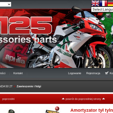
ości
Kontakt
Logowanie
Rejestracja
Ko
NDA 50 2T
»
Zawieszenie i felgi
poprzedni
powrót do poprzedniej strony
Amortyzator tył tyl