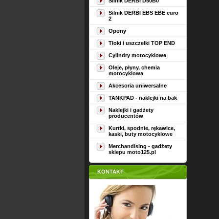
Silnik DERBI D50B0
Silnik DERBI EBS EBE euro
2
Opony
Tłoki i uszczelki TOP END
Cylindry motocyklowe
Oleje, płyny, chemia
motocyklowa
Akcesoria uniwersalne
TANKPAD - naklejki na bak
Naklejki i gadżety
producentów
Kurtki, spodnie, rękawice,
kaski, buty motocyklowe
Merchandising - gadżety
sklepu moto125.pl
KONTAKT