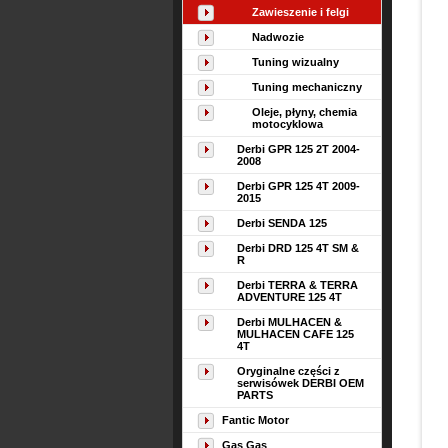
Zawieszenie i felgi
Nadwozie
Tuning wizualny
Tuning mechaniczny
Oleje, płyny, chemia
motocyklowa
Derbi GPR 125 2T 2004-
2008
Derbi GPR 125 4T 2009-
2015
Derbi SENDA 125
Derbi DRD 125 4T SM &
R
Derbi TERRA & TERRA
ADVENTURE 125 4T
Derbi MULHACEN &
MULHACEN CAFE 125
4T
Oryginalne części z
serwisówek DERBI OEM
PARTS
Fantic Motor
Gas Gas