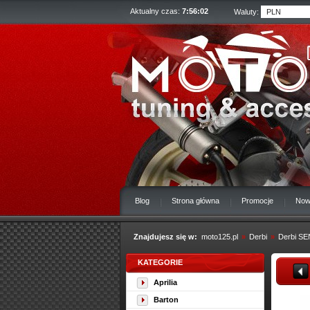
Aktualny czas:
7:56:03
Waluty:
Blog
Strona główna
Promocje
Now
Znajdujesz się w:
moto125.pl
»
Derbi
»
Derbi SE
KATEGORIE
Aprilia
Barton