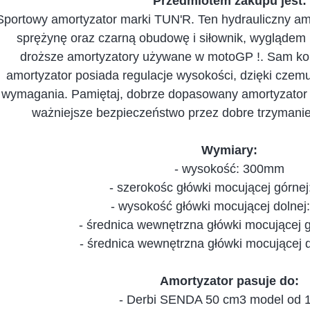
Przedmiotem zakupu jest:
Sportowy amortyzator marki TUN'R. Ten hydrauliczny am
sprężynę oraz czarną obudowę i siłownik, wyglądem 
droższe amortyzatory używane w motoGP !. Sam kolor
amortyzator posiada regulacje wysokości, dzięki cze
wymagania. Pamiętaj, dobrze dopasowany amortyzator 
ważniejsze bezpieczeństwo przez dobre trzymanie
Wymiary:
- wysokość: 300mm
- szerokośc główki mocującej górne
- wysokość główki mocującej dolne
- średnica wewnętrzna główki mocującej 
- średnica wewnętrzna główki mocującej 
Amortyzator pasuje do:
- Derbi SENDA 50 cm3 model od 