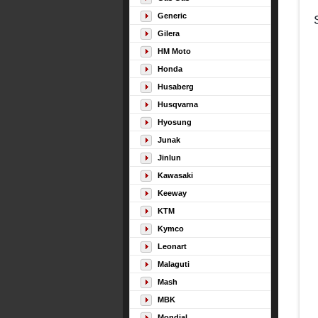
Generic
Gilera
HM Moto
Honda
Husaberg
Husqvarna
Hyosung
Junak
Jinlun
Kawasaki
Keeway
KTM
Kymco
Leonart
Malaguti
Mash
MBK
Mondial