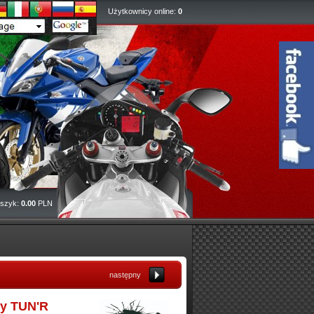
Użytkownicy online:
0
szyk:
0.00
PLN
następny
ny TUN'R