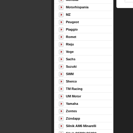
Motorhispania
MZ
Peugeot
Piaggio
Romet
Rieju
Voge
Sachs
Suzuki
SWM
Sherco
TM Racing
UM Motor
Yamaha
Zontes
Zündapp
Silnik AM6 Minarelli