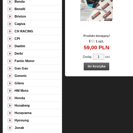
Benda
Benelli
Brixton
Cagiva
CH RACING
Produkt dostępny!
CPI
1 szt.
Daelim
59,
00
PLN
Derbi
Dodaj:
szt.
Fantic Motor
do koszyka
Gas Gas
Generic
Gilera
HM Moto
Honda
Husaberg
Husqvarna
Hyosung
Junak