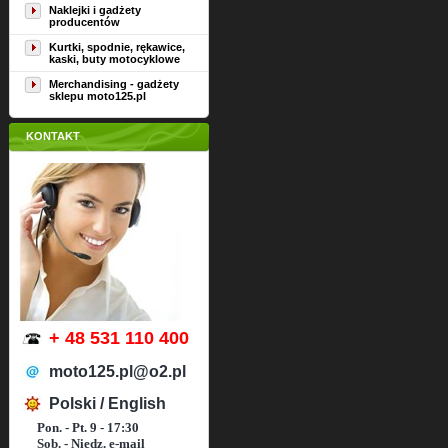
Naklejki i gadżety
producentów
Kurtki, spodnie, rękawice,
kaski, buty motocyklowe
Merchandising - gadżety
sklepu moto125.pl
KONTAKT
+ 48 531 110 400
moto125.pl@o2.pl
Polski / English
Pon. - Pt. 9 - 17:30
Sob. - Niedz. e-mail