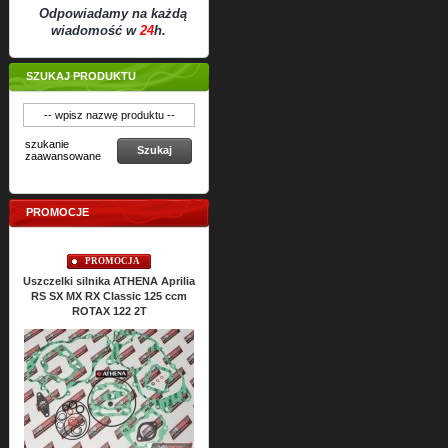
Odpowiadamy na każdą
wiadomość w
24
h.
SZUKAJ PRODUKTU
szukanie
Szukaj
zaawansowane
PROMOCJE
PROMOCJA
PROMOCJA
Uszczelki silnika ATHENA Aprilia
Uszczelki silnikowe ATHENA
Usz
RS SX MX RX Classic 125 ccm
ROTAX 122 2T
Cena:
186,
36
PLN
207,09 PLN