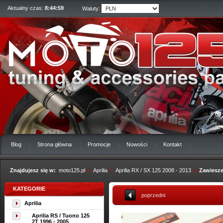
Aktualny czas:
8:45:00
Waluty:
Blog
Strona główna
Promocje
Nowości
Kontakt
Znajdujesz się w:
moto125.pl
»
Aprilia
»
Aprilia RX / SX 125 2008 - 2013
»
Zawieszen
KATEGORIE
poprzedni
Aprilia
Aprilia RS / Tuono 125
2T 1996 - 2005