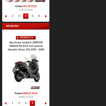
Cena:
157,
76
PLN
175,27 PLN
1
2
3
4
5
6
7
8
9
10
NOWOŚCI
PROMOCJA
Sportowy wydech ARROW
URBAN BLACK full system
Yamaha Xmax 125 2025 - 2026
Cena:
2428,
22
PLN
2698,02 PLN
1
2
3
4