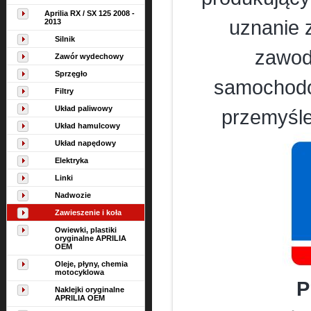
Aprilia RX / SX 125 2008 -
uznanie 
2013
Silnik
zawod
Zawór wydechowy
Sprzęgło
samochodó
Filtry
Układ paliwowy
przemyśle
Układ hamulcowy
Układ napędowy
Elektryka
Linki
Nadwozie
Zawieszenie i koła
Owiewki, plastiki
oryginalne APRILIA
OEM
Oleje, płyny, chemia
motocyklowa
P
Naklejki oryginalne
APRILIA OEM