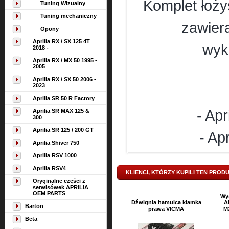
Komplet łożys
Tuning Wizualny
Tuning mechaniczny
zawier
Opony
Aprilia RX / SX 125 4T
wyk
2018 -
Aprilia RX / MX 50 1995 -
2005
Aprilia RX / SX 50 2006 -
2023
Aprilia SR 50 R Factory
- Ap
Aprilia SR MAX 125 &
300
Aprilia SR 125 / 200 GT
- Ap
Aprilia Shiver 750
Aprilia RSV 1000
Aprilia RSV4
KLIENCI, KTÓRZY KUPILI TEN PROD
Oryginalne części z
serwisówek APRILIA
OEM PARTS
Wys
Dźwignia hamulca klamka
A
Barton
prawa VICMA
M
Beta