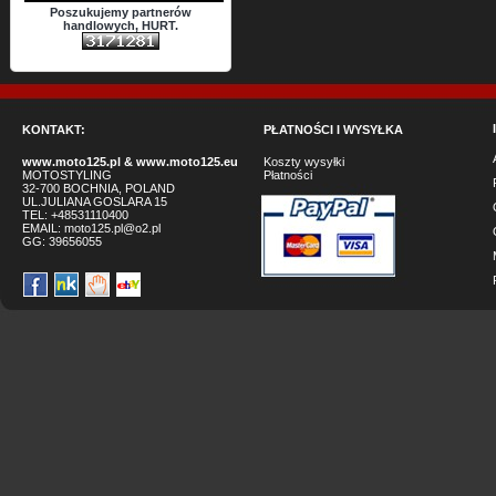
Poszukujemy partnerów
handlowych, HURT.
KONTAKT:
PŁATNOŚCI I WYSYŁKA
www.moto125.pl
&
www.moto125.eu
Koszty wysyłki
MOTOSTYLING
Płatności
32-700 BOCHNIA, POLAND
UL.JULIANA GOSLARA 15
TEL: +48531110400
EMAIL:
moto125.pl@o2.pl
GG:
39656055