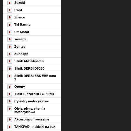
Suzuki
SWM
Sherco
TM Racing
UM Motor
Yamaha
Zontes
Zündapp
Silnik AM6 Minarelli
Silnik DERBI D50B0
Silnik DERBI EBS EBE euro
2
Opony
Tłoki i uszczelki TOP END
Cylindry motocyklowe
Oleje, płyny, chemia
motocyklowa
Akcesoria uniwersalne
TANKPAD - naklejki na bak