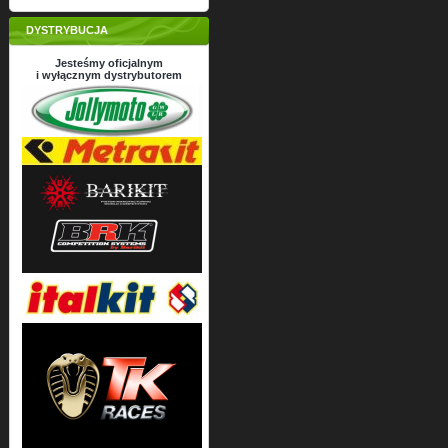
DYSTRYBUCJA
Jesteśmy oficjalnym
i wyłącznym dystrybutorem