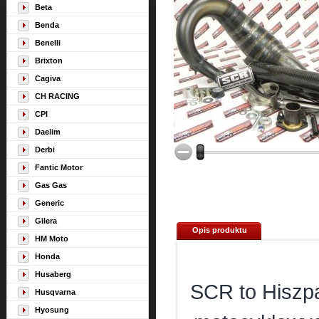
Beta
Benda
Benelli
Brixton
Cagiva
CH RACING
CPI
Daelim
Derbi
Fantic Motor
Gas Gas
Generic
Gilera
Opis produktu
HM Moto
Honda
Husaberg
SCR to Hiszp
Husqvarna
Hyosung