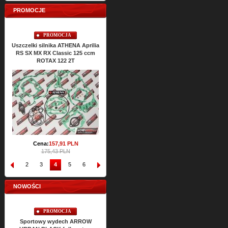
PROMOCJE
PROMOCJA
PROMOCJA
Uszczelki silnika ATHENA Aprilia
Uszczelki silnikowe ATHENA
Usz
RS SX MX RX Classic 125 ccm
ROTAX 122 2T
Cena:
186,
54
PLN
207,29 PLN
Cena:
157,
91
PLN
175,43 PLN
1
2
3
4
5
6
7
8
9
10
NOWOŚCI
PROMOCJA
Sportowy wydech ARROW