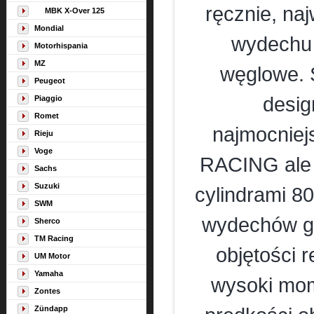
ręcznie, na
MBK X-Over 125
Mondial
wydechu
Motorhispania
MZ
węglowe. 
Peugeot
desig
Piaggio
Romet
najmocnie
Rieju
Voge
RACING ale n
Sachs
Suzuki
cylindrami 8
SWM
wydechów gó
Sherco
TM Racing
objętości 
UM Motor
Yamaha
wysoki mom
Zontes
Zündapp