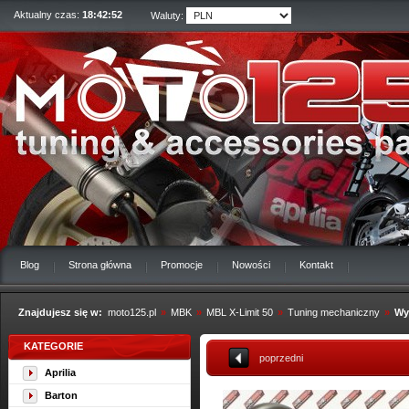
Aktualny czas:
18:42:52
Waluty:
Blog
Strona główna
Promocje
Nowości
Kontakt
Znajdujesz się w:
moto125.pl
»
MBK
»
MBL X-Limit 50
»
Tuning mechaniczny
»
Wy
KATEGORIE
poprzedni
Aprilia
Barton