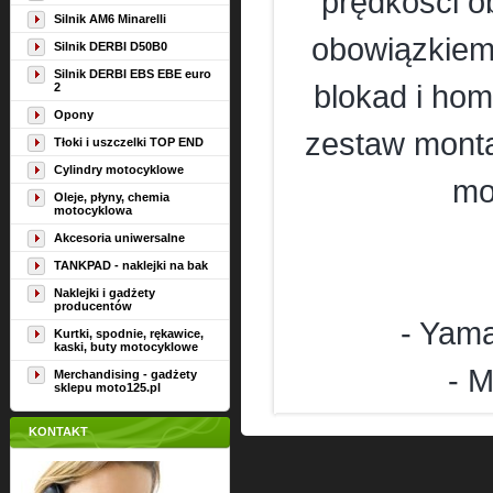
prędkości o
Silnik AM6 Minarelli
obowiązkiem
Silnik DERBI D50B0
Silnik DERBI EBS EBE euro
blokad i hom
2
Opony
zestaw monta
Tłoki i uszczelki TOP END
Cylindry motocyklowe
mo
Oleje, płyny, chemia
motocyklowa
Akcesoria uniwersalne
TANKPAD - naklejki na bak
Naklejki i gadżety
producentów
- Yam
Kurtki, spodnie, rękawice,
kaski, buty motocyklowe
- 
Merchandising - gadżety
sklepu moto125.pl
KONTAKT