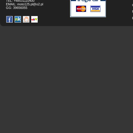
TEL: +48531110400
EMAIL:
moto125.pl@o2.pl
GG:
39656055