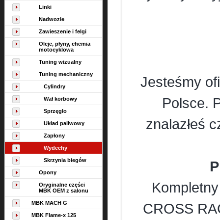
Linki
Nadwozie
Zawieszenie i felgi
Oleje, płyny, chemia
motocyklowa
Tuning wizualny
Tuning mechaniczny
Jesteśmy of
Cylindry
Polsce. P
Wał korbowy
Sprzęgło
znalazłeś c
Układ paliwowy
Zapłony
Wydechy
Skrzynia biegów
P
Opony
Kompletny
Oryginalne części
MBK OEM z salonu
MBK MACH G
CROSS RACI
MBK Flame-x 125