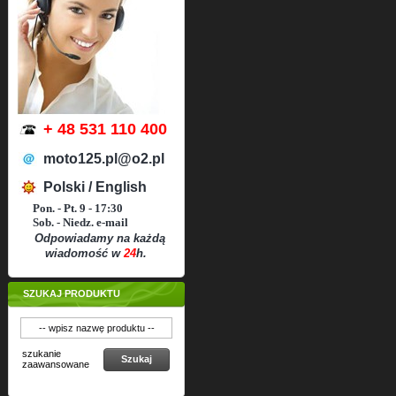
+ 48 531 110 400
moto125.pl@o2.pl
Polski / English
Pon. - Pt. 9 - 17:30
Sob. - Niedz. e-mail
Odpowiadamy na każdą
wiadomość w
24
h.
SZUKAJ PRODUKTU
szukanie
Szukaj
zaawansowane