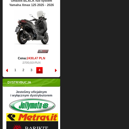
URBAN BLACK full system
Yamaha Xmax 125 2025 - 2026
Cena:
2430,
47
PLN
2700,53 PLN
1
2
3
4
DYSTRYBUCJA
Jesteśmy oficjalnym
i wyłącznym dystrybutorem