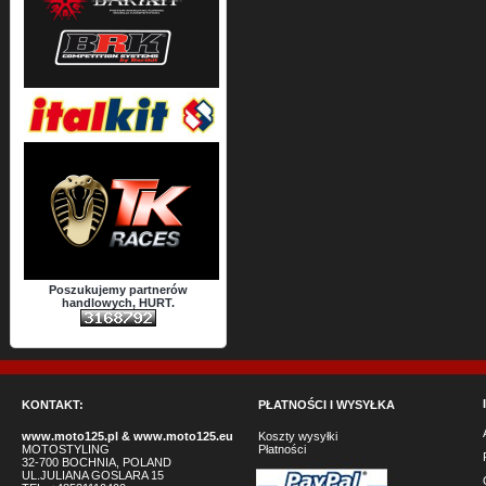
Poszukujemy partnerów
handlowych, HURT.
KONTAKT:
PŁATNOŚCI I WYSYŁKA
www.moto125.pl
&
www.moto125.eu
Koszty wysyłki
MOTOSTYLING
Płatności
32-700 BOCHNIA, POLAND
UL.JULIANA GOSLARA 15