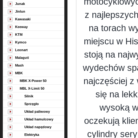
motocyklowyc
Junak
Jinlun
z najlepszyc
Kawasaki
na torach w
Keeway
KTM
miejscu w His
Kymco
Leonart
stoją na naj
Malaguti
wydechów spa
Mash
MBK
najczęściej z
MBK X-Power 50
MBL X-Limit 50
się na le
Silnik
Sprzęgło
wysoką w
Układ paliwowy
oczekują klie
Układ hamulcowy
Układ napędowy
cylindry ser
Elektryka