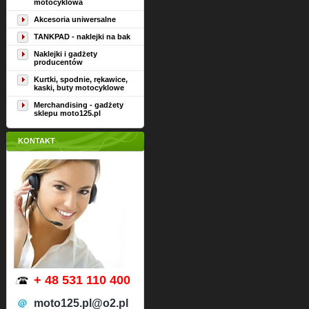
motocyklowa
Akcesoria uniwersalne
TANKPAD - naklejki na bak
Naklejki i gadżety
producentów
Kurtki, spodnie, rękawice,
kaski, buty motocyklowe
Merchandising - gadżety
sklepu moto125.pl
KONTAKT
+ 48 531 110 400
moto125.pl@o2.pl