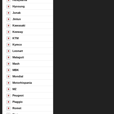
Husqvarna
Hyosung
Junak
Jinlun
Kawasaki
Keeway
KTM
Kymco
Leonart
Malaguti
Mash
MBK
Mondial
Motorhispania
MZ
Peugeot
Piaggio
Romet