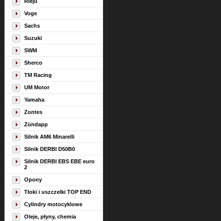
Rieju
Voge
Sachs
Suzuki
SWM
Sherco
TM Racing
UM Motor
Yamaha
Zontes
Zündapp
Silnik AM6 Minarelli
Silnik DERBI D50B0
Silnik DERBI EBS EBE euro
2
Opony
Tłoki i uszczelki TOP END
Cylindry motocyklowe
Oleje, płyny, chemia