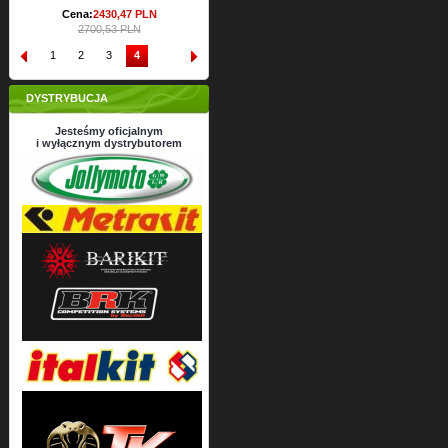
Cena:
2430,
47
PLN
2700,53 PLN
1
2
3
4
DYSTRYBUCJA
Jesteśmy oficjalnym
i wyłącznym dystrybutorem