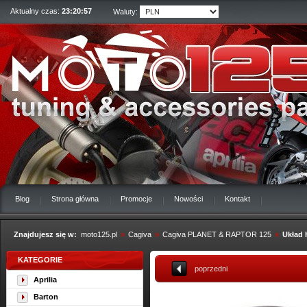
Aktualny czas:
23:20:58
Waluty:
Blog
Strona główna
Promocje
Nowości
Kontakt
Znajdujesz się w:
moto125.pl
»
Cagiva
»
Cagiva PLANET & RAPTOR 125
»
Układ
KATEGORIE
poprzedni
Aprilia
Barton