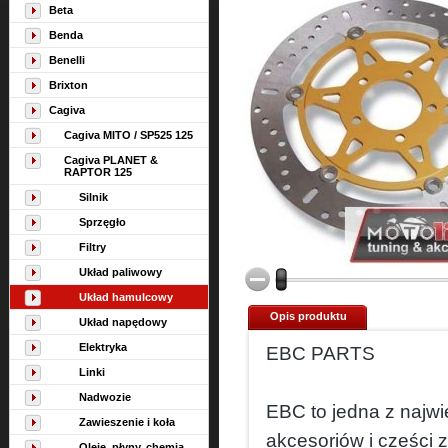
Beta
Benda
Benelli
Brixton
Cagiva
Cagiva MITO / SP525 125
Cagiva PLANET &
RAPTOR 125
Silnik
Sprzęgło
Filtry
Układ paliwowy
Układ hamulcowy
Opis produktu
Układ napędowy
Elektryka
EBC PARTS
Linki
Nadwozie
EBC to jedna z najwi
Zawieszenie i koła
akcesoriów i cześci 
Oleje, płyny, chemia