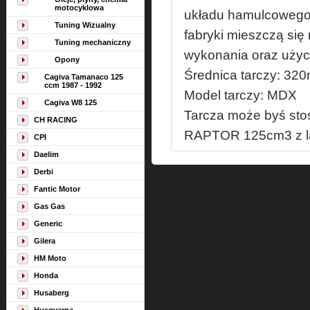
motocyklowa
układu hamulcowego o
Tuning Wizualny
fabryki mieszczą się
Tuning mechaniczny
wykonania oraz użyci
Opony
Średnica tarczy: 32
Cagiva Tamanaco 125
ccm 1987 - 1992
Model tarczy: MDX
Cagiva W8 125
Tarcza może byś st
CH RACING
RAPTOR 125cm3 z la
CPI
Daelim
Derbi
Fantic Motor
Gas Gas
Generic
Gilera
HM Moto
Honda
Husaberg