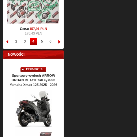
Cena:
157,
91
PLN
175,43 PLN
1
2
3
4
5
6
7
8
9
10
NOWOŚCI
PROMOCJA
Sportowy wydech ARROW
URBAN BLACK full system
Yamaha Xmax 125 2025 - 2026