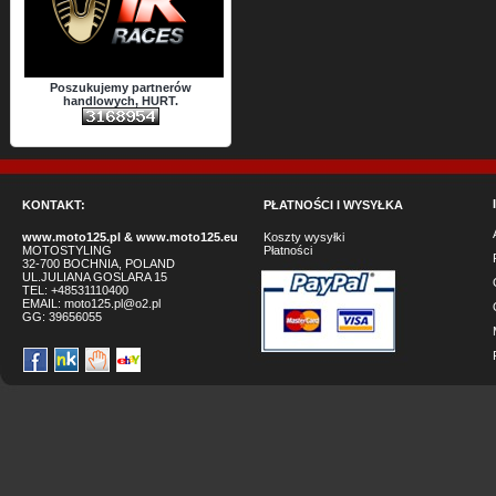
Poszukujemy partnerów
handlowych, HURT.
KONTAKT:
PŁATNOŚCI I WYSYŁKA
www.moto125.pl
&
www.moto125.eu
Koszty wysyłki
MOTOSTYLING
Płatności
32-700 BOCHNIA, POLAND
UL.JULIANA GOSLARA 15
TEL: +48531110400
EMAIL:
moto125.pl@o2.pl
GG:
39656055