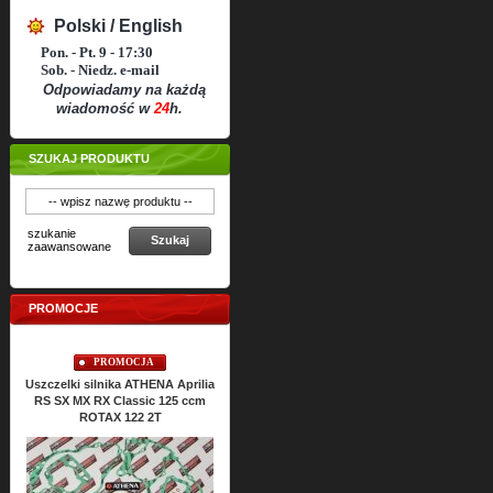
Polski / English
Pon. - Pt. 9 - 17:30
Sob. - Niedz. e-mail
Odpowiadamy na każdą
wiadomość w
24
h.
SZUKAJ PRODUKTU
szukanie
Szukaj
zaawansowane
PROMOCJE
PROMOCJA
PROMOCJA
Uszczelki silnika ATHENA Aprilia
Uszczelki silnikowe ATHENA
Usz
RS SX MX RX Classic 125 ccm
ROTAX 122 2T
Cena:
186,
54
PLN
207,29 PLN