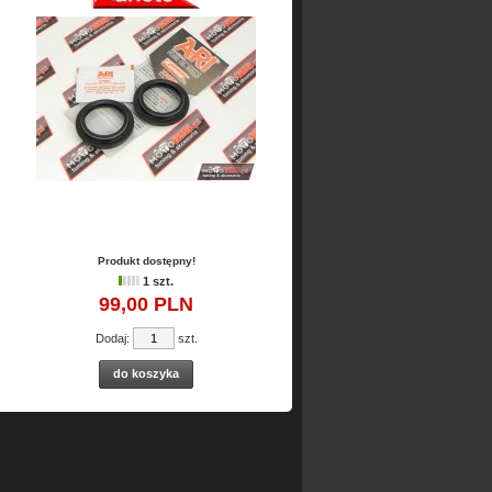
Produkt dostępny!
1 szt.
99,
00
PLN
Dodaj:
szt.
do koszyka