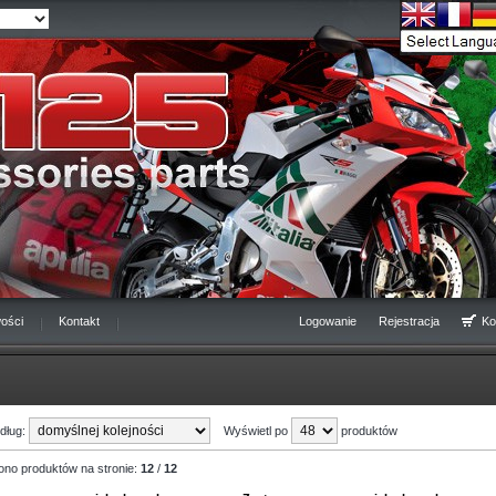
ości
Kontakt
Logowanie
Rejestracja
Ko
edług:
Wyświetl po
produktów
ono produktów na stronie:
12
/
12