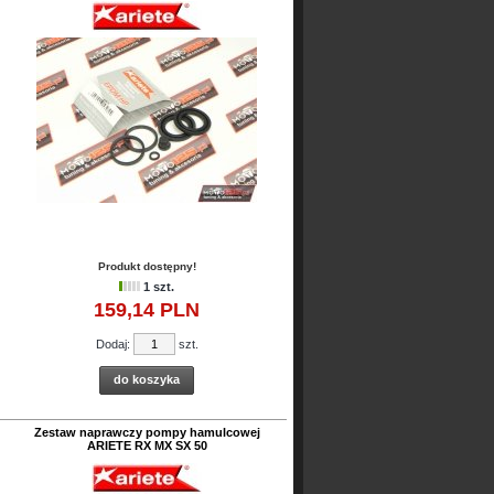
Produkt dostępny!
1 szt.
159,
14
PLN
Dodaj:
szt.
do koszyka
Zestaw naprawczy pompy hamulcowej
ARIETE RX MX SX 50