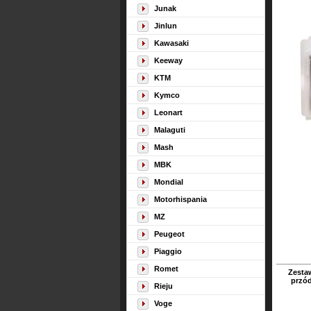
Junak
Jinlun
Kawasaki
Keeway
KTM
Kymco
Leonart
Malaguti
Mash
MBK
Mondial
Motorhispania
MZ
Peugeot
Piaggio
Romet
Zesta
przód
Rieju
Voge