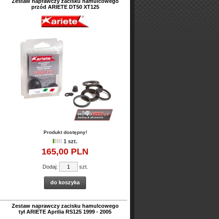
Zestaw naprawczy zacisku hamulcowego
przód ARIETE DT50 XT125
Produkt dostępny!
1 szt.
165,
00
PLN
Dodaj:
szt.
do koszyka
Zestaw naprawczy zacisku hamulcowego
tył ARIETE Aprilia RS125 1999 - 2005