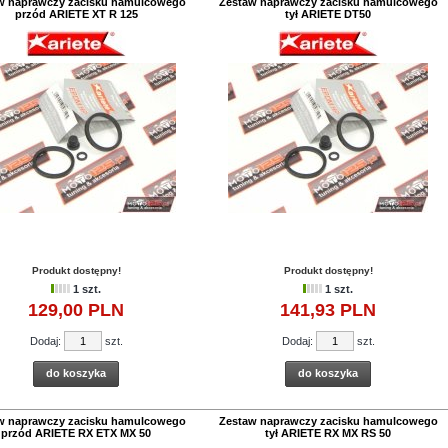
w naprawczy zacisku hamulcowego
Zestaw naprawczy zacisku hamulcowego
przód ARIETE XT R 125
tył ARIETE DT50
Produkt dostępny!
Produkt dostępny!
1 szt.
1 szt.
129,
00
PLN
141,
93
PLN
Dodaj:
szt.
Dodaj:
szt.
do koszyka
do koszyka
w naprawczy zacisku hamulcowego
Zestaw naprawczy zacisku hamulcowego
przód ARIETE RX ETX MX 50
tył ARIETE RX MX RS 50