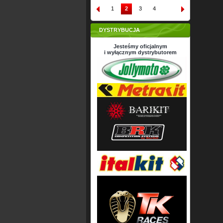
1
2
3
4
DYSTRYBUCJA
Jesteśmy oficjalnym
i wyłącznym dystrybutorem