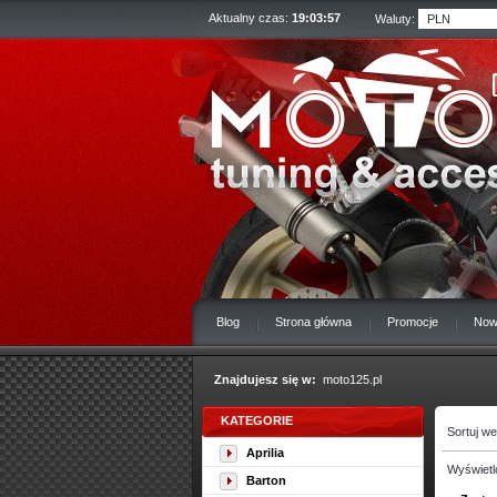
Aktualny czas:
19:03:58
Waluty:
Blog
Strona główna
Promocje
Now
Znajdujesz się w:
moto125.pl
KATEGORIE
Sortuj w
Aprilia
Wyświetl
Barton