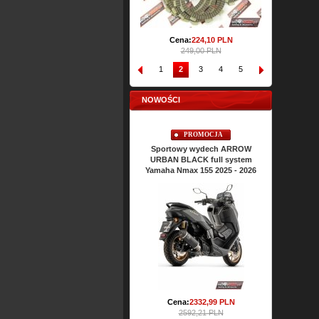
Cena:
71,
10
PLN
Cena:
224,
10
PLN
79,00 PLN
249,00 PLN
1
2
3
4
5
6
7
8
NOWOŚCI
PROMOCJA
PROMOCJA
Sportowy wydech ARROW
Sportowy wydech ARROW
Sporto
URBAN BLACK full system
URBAN BLACK full system
URBAN 
Honda Forza 125 2025 - 2026
Yamaha Nmax 155 2025 - 2026
Yamaha N
Ce
Cena:
2332,
99
PLN
Cena:
2332,
99
PLN
2592,21 PLN
2592,21 PLN