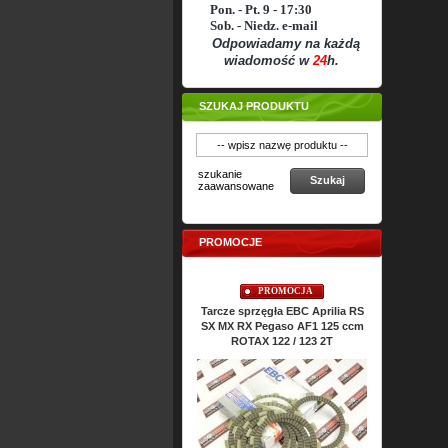
Pon. - Pt. 9 - 17:30
Sob. - Niedz. e-mail
Odpowiadamy na każdą
wiadomość w
24
h.
SZUKAJ PRODUKTU
szukanie
Szukaj
zaawansowane
PROMOCJE
PROMOCJA
PROMOCJA
Sprężyny sprzęgła EBC Aprilia
Tarcze sprzęgła EBC Aprilia RS
Uszczel
RS SX MX RX Pegaso AF1 125
SX MX RX Pegaso AF1 125 ccm
ATHENA 
ccm ROTAX 122 / 123 2T
ROTAX 122 / 123 2T
Classic 
C