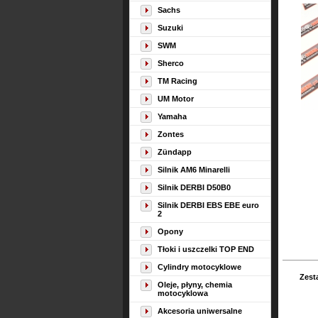
Sachs
Suzuki
SWM
Sherco
TM Racing
UM Motor
Yamaha
Zontes
Zündapp
Silnik AM6 Minarelli
Silnik DERBI D50B0
Silnik DERBI EBS EBE euro
2
Opony
Tłoki i uszczelki TOP END
Cylindry motocyklowe
Zest
Oleje, płyny, chemia
motocyklowa
Akcesoria uniwersalne