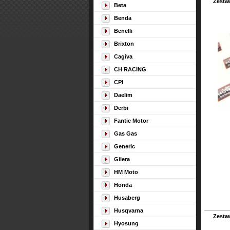
Zesta
Beta
Benda
Benelli
Brixton
Cagiva
CH RACING
CPI
Daelim
Derbi
Fantic Motor
Gas Gas
Generic
Gilera
HM Moto
Honda
Husaberg
Husqvarna
Zesta
Hyosung