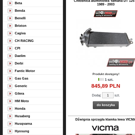
Chłodnica aluminiowa Yamaha DT 125
Beta
1989 - 2003
Benda
Benelli
Brixton
Cagiva
CH RACING
CPI
Daelim
Derbi
Fantic Motor
Produkt dostępny!
Gas Gas
1 szt.
845,
89
PLN
Generic
Gilera
Dodaj:
szt.
HM Moto
do koszyka
Honda
Husaberg
Dźwignia sprzęgła klamka lewa VICM
Husqvarna
Hyosung