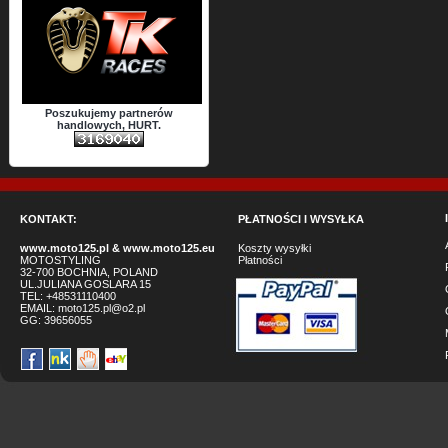
Poszukujemy partnerów
handlowych, HURT.
KONTAKT:
PŁATNOŚCI I WYSYŁKA
www.moto125.pl
&
www.moto125.eu
Koszty wysyłki
MOTOSTYLING
Płatności
32-700 BOCHNIA, POLAND
UL.JULIANA GOSLARA 15
TEL: +48531110400
EMAIL:
moto125.pl@o2.pl
GG:
39656055