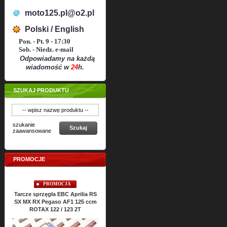
moto125.pl@o2.pl
Polski / English
Pon. - Pt. 9 - 17:30
Sob. - Niedz. e-mail
Odpowiadamy na każdą
wiadomość w
24
h.
SZUKAJ PRODUKTU
szukanie
Szukaj
zaawansowane
PROMOCJE
PROMOCJA
PROMOCJA
Aprilia RS
Uszczelki cylindra TOP-END
Uszczelki silnika ATHENA Aprilia
1 125 ccm
ATHENA Aprilia RS SX MX RX
RS SX MX RX Classic 125 ccm
3 2T
Classic 125 ccm ROTAX 122 2T
ROTAX 122 2T