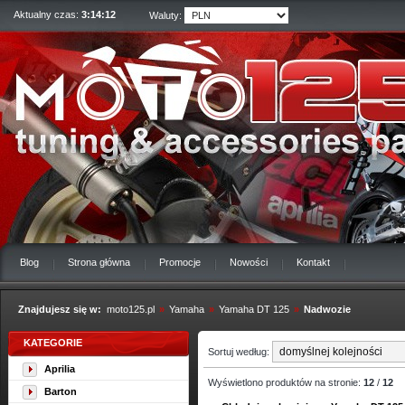
Aktualny czas:
3:14:13
Waluty:
Blog
Strona główna
Promocje
Nowości
Kontakt
Znajdujesz się w:
moto125.pl
»
Yamaha
»
Yamaha DT 125
»
Nadwozie
KATEGORIE
Sortuj według:
Aprilia
Wyświetlono produktów na stronie:
12
/
12
Barton