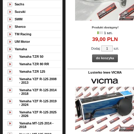
Sachs
Suzuki
SWM
Sherco
Produkt dostępny!
1 szt.
TM Racing
39,
00
PLN
UM Motor
Dodaj:
szt.
Yamaha
Yamaha TZR 50
do koszyka
Yamaha TZR 80 RR
Yamaha TZR 125
Lusterko lewe VICMA
Yamaha YZF R-125 2008
- 2013
Yamaha YZF R-125 2014
- 2018
Yamaha YZF R-125 2019
- 2024
Yamaha YZF R-125 2025
- 2026
Yamaha MT-125 2014 -
2018