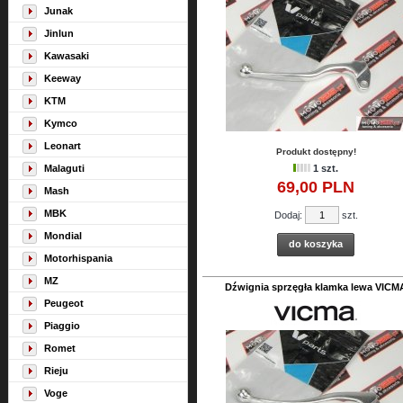
Junak
Jinlun
Kawasaki
Keeway
KTM
Kymco
Leonart
Produkt dostępny!
Malaguti
1 szt.
69,
00
PLN
Mash
MBK
Dodaj:
szt.
Mondial
do koszyka
Motorhispania
MZ
Dźwignia sprzęgła klamka lewa VICM
Peugeot
Piaggio
Romet
Rieju
Voge