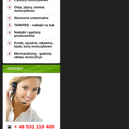
Cylindry motocyklowe
Oleje, płyny, chemia
motocyklowa
Akcesoria uniwersalne
TANKPAD - naklejki na bak
Naklejki i gadżety
producentów
Kurtki, spodnie, rękawice,
kaski, buty motocyklowe
Merchandising - gadżety
sklepu moto125.pl
KONTAKT
+ 48 531 110 400