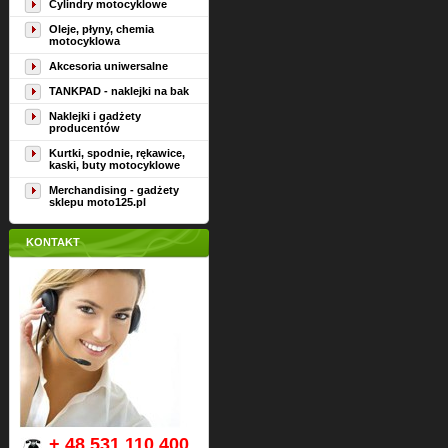
Cylindry motocyklowe
Oleje, płyny, chemia
motocyklowa
Akcesoria uniwersalne
TANKPAD - naklejki na bak
Naklejki i gadżety
producentów
Kurtki, spodnie, rękawice,
kaski, buty motocyklowe
Merchandising - gadżety
sklepu moto125.pl
KONTAKT
+ 48 531 110 400