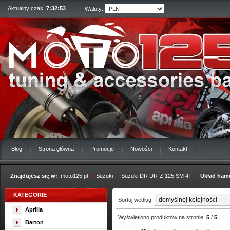
Aktualny czas:
7:32:54
Waluty:
Blog
Strona główna
Promocje
Nowości
Kontakt
Znajdujesz się w:
moto125.pl
»
Suzuki
»
Suzuki DR DR-Z 125 SM 4T
»
Układ ham
KATEGORIE
Sortuj według:
Aprilia
Wyświetlono produktów na stronie:
5
/
5
Barton