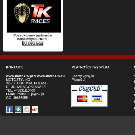
Poszukujemy partnerów
handlowych, HURT.
KONTAKT:
PŁATNOŚCI I WYSYŁKA
www.moto125.pl
&
www.moto125.eu
Koszty wysyłki
MOTOSTYLING
Płatności
32-700 BOCHNIA, POLAND
UL.JULIANA GOSLARA 15
TEL: +48531110400
EMAIL:
moto125.pl@o2.pl
GG:
39656055