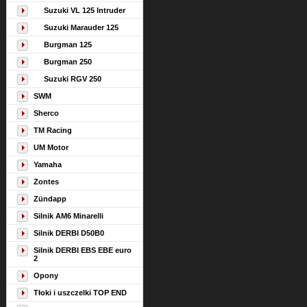
Suzuki VL 125 Intruder
Suzuki Marauder 125
Burgman 125
Burgman 250
Suzuki RGV 250
SWM
Sherco
TM Racing
UM Motor
Yamaha
Zontes
Zündapp
Silnik AM6 Minarelli
Silnik DERBI D50B0
Silnik DERBI EBS EBE euro
2
Opony
Tłoki i uszczelki TOP END