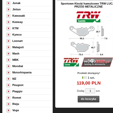
Junak
Sportowe Klocki hamulcowe TRW LU
PRZÓD METALICZNE
Jinlun
Kawasaki
Keeway
KTM
Kymco
Leonart
Malaguti
Mash
MBK
Mondial
Motorhispania
Produkt dostępny!
1 szt.
MZ
119,
00
PLN
Peugeot
Dodaj:
szt.
Piaggio
Romet
do koszyka
Rieju
Voge