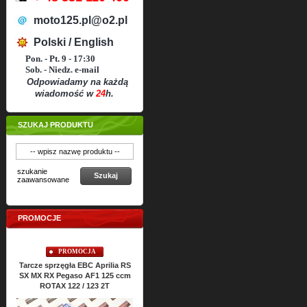
moto125.pl@o2.pl
Polski / English
Pon. - Pt. 9 - 17:30
Sob. - Niedz. e-mail
Odpowiadamy na każdą
wiadomość w
24
h.
SZUKAJ PRODUKTU
szukanie
Szukaj
zaawansowane
PROMOCJE
OMOCJA
PROMOCJA
PROMOCJA
a EBC Aprilia RS
Uszczelki cylindra TOP-END
Uszczelki silnika ATHENA 
aso AF1 125 ccm
ATHENA Aprilia RS SX MX RX
RS SX MX RX Classic 12
2 / 123 2T
Classic 125 ccm ROTAX 122 2T
ROTAX 122 2T