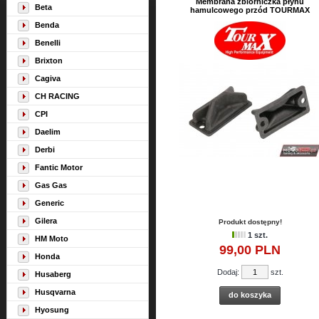
Membrana zbiorniczka płynu
Beta
hamulcowego przód TOURMAX
Benda
Benelli
Brixton
Cagiva
CH RACING
CPI
Daelim
Derbi
Fantic Motor
Gas Gas
Generic
Gilera
Produkt dostępny!
1 szt.
HM Moto
99,
00
PLN
Honda
Dodaj:
szt.
Husaberg
Husqvarna
do koszyka
Hyosung