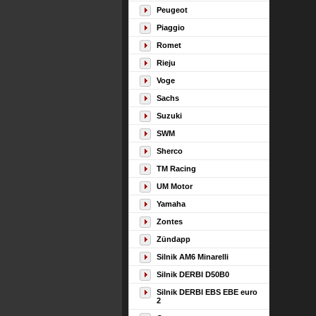
Peugeot
Piaggio
Romet
Rieju
Voge
Sachs
Suzuki
SWM
Sherco
TM Racing
UM Motor
Yamaha
Zontes
Zündapp
Silnik AM6 Minarelli
Silnik DERBI D50B0
Silnik DERBI EBS EBE euro
2