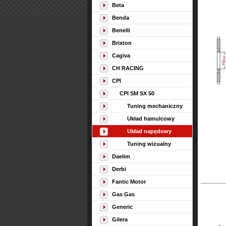
Beta
Benda
Benelli
Brixton
Cagiva
CH RACING
CPI
CPI SM SX 50
Tuning mechaniczny
Układ hamulcowy
Układ napędowy
Tuning wizualny
Daelim
Derbi
Fantic Motor
Gas Gas
Generic
Gilera