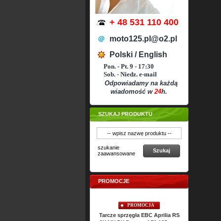
+ 48 531 110 400
moto125.pl@o2.pl
Polski / English
Pon. - Pt. 9 - 17:30
Sob. - Niedz. e-mail
Odpowiadamy na każdą
wiadomość w
24
h.
SZUKAJ PRODUKTU
szukanie
Szukaj
zaawansowane
PROMOCJE
PROMOCJA
PROMOCJA
PRO
żyny sprzęgła EBC Aprilia
Tarcze sprzęgła EBC Aprilia RS
Uszczelki cyl