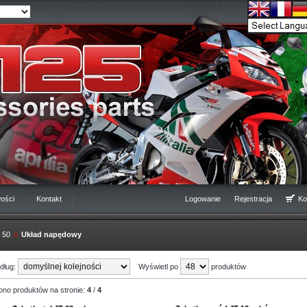
ości
Kontakt
Logowanie
Rejestracja
Ko
 50
»
Układ napędowy
edług:
Wyświetl po
produktów
ono produktów na stronie:
4
/
4