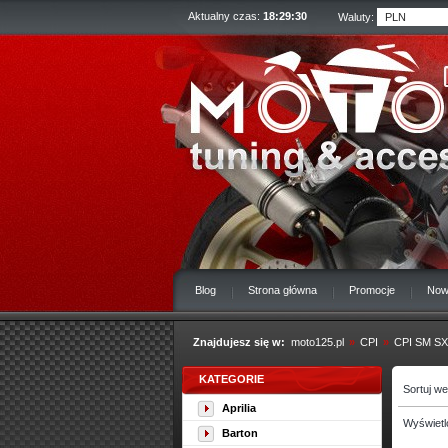
Aktualny czas:
18:29:31
Waluty:
Blog
Strona główna
Promocje
Now
Znajdujesz się w:
moto125.pl
»
CPI
»
CPI SM SX
KATEGORIE
Sortuj w
Aprilia
Wyświetl
Barton