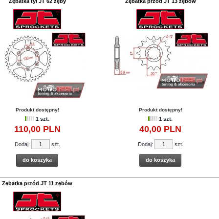
Zębatka tył JT 62 zęby
Zębatka przód JT 13 zębów
Produkt dostępny!
Produkt dostępny!
1 szt.
1 szt.
110,
00
PLN
40,
00
PLN
Dodaj:
szt.
Dodaj:
szt.
do koszyka
do koszyka
Zębatka przód JT 11 zębów