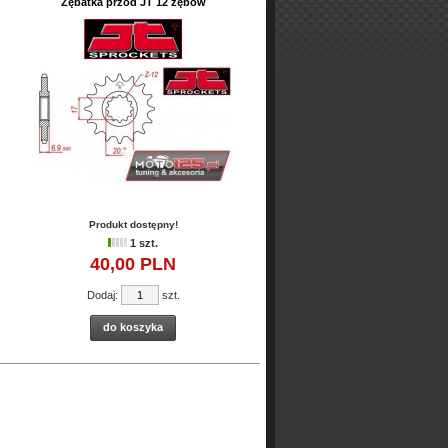
Zębatka przód JT 12 zębów
Produkt dostępny!
1 szt.
40,
00
PLN
Dodaj:
szt.
do koszyka