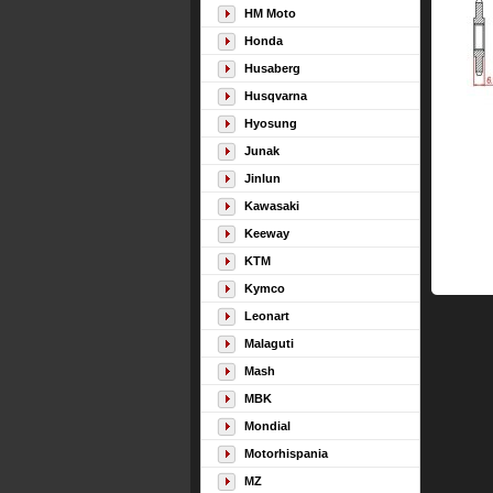
HM Moto
Honda
Husaberg
Husqvarna
Hyosung
Junak
Jinlun
Kawasaki
Keeway
KTM
Kymco
Leonart
Malaguti
Mash
MBK
Mondial
Motorhispania
MZ