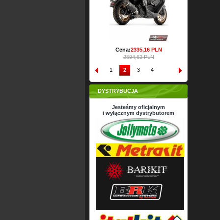
Cena:
2335,
16
PLN
Cena:
2335,
16
PLN
2594,62 PLN
2594,62 PLN
1
2
3
4
DYSTRYBUCJA
Jesteśmy oficjalnym
i wyłącznym dystrybutorem