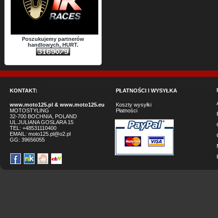
Poszukujemy partnerów
handlowych, HURT.
KONTAKT:
PŁATNOŚCI I WYSYŁKA
www.moto125.pl
&
www.moto125.eu
Koszty wysyłki
MOTOSTYLING
Płatności
32-700 BOCHNIA, POLAND
UL.JULIANA GOSLARA 15
TEL: +48531110400
EMAIL:
moto125.pl@o2.pl
GG:
39656055