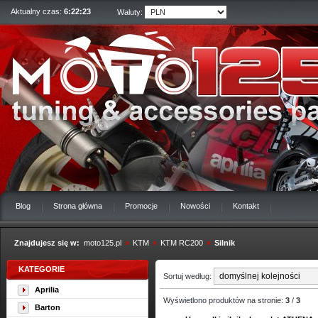
Aktualny czas:
6:22:24
Waluty:
Blog
Strona główna
Promocje
Nowości
Kontakt
Znajdujesz się w:
moto125.pl
»
KTM
»
KTM RC200
»
Silnik
KATEGORIE
Sortuj według:
Aprilia
Wyświetlono produktów na stronie:
3
/
3
Barton