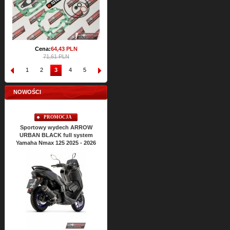
Cena:
64,
43
PLN
71,61 PLN
1
2
3
4
5
6
7
8
9
10
NOWOŚCI
PROMOCJA
PROMOCJA
Sportowy wydech ARROW
Sportowy wydech ARROW
URBAN BLACK full system
URBAN BLACK full system
Yamaha Nmax 125 2025 - 2026
Yamaha Xmax 125 2025 - 2026
Cena:
2426,
63
PLN
2696,26 PLN