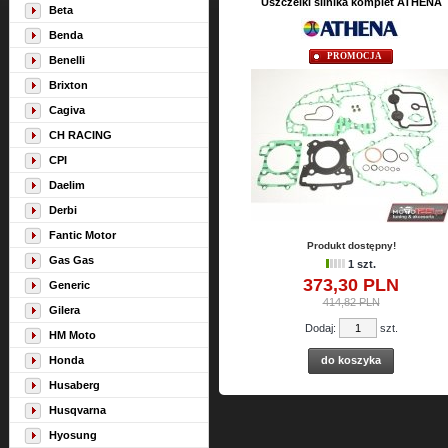
Uszczelki silnika komplet ATHENA
Beta
Benda
PROMOCJA
Benelli
Brixton
Cagiva
CH RACING
CPI
Daelim
Derbi
Fantic Motor
Produkt dostępny!
Gas Gas
1 szt.
373,
30
PLN
Generic
414,82 PLN
Gilera
Dodaj:
szt.
HM Moto
Honda
do koszyka
Husaberg
Husqvarna
Hyosung