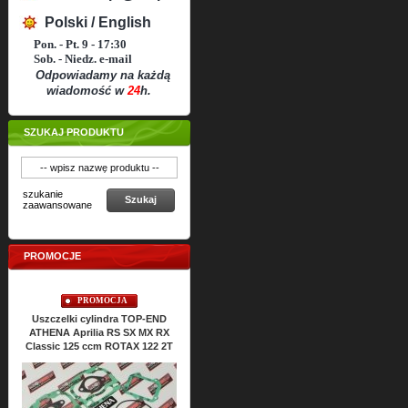
Polski / English
Pon. - Pt. 9 - 17:30
Sob. - Niedz. e-mail
Odpowiadamy na każdą
wiadomość w
24
h.
SZUKAJ PRODUKTU
szukanie
Szukaj
zaawansowane
PROMOCJE
PROMOCJA
PROMOCJA
Uszczelki cylindra TOP-END
Uszczelki silnika ATHENA Aprilia
Usz
ATHENA Aprilia RS SX MX RX
RS SX MX RX Classic 125 ccm
Classic 125 ccm ROTAX 122 2T
ROTAX 122 2T
Cena:
157,
66
PLN
175,15 PLN