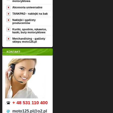
motocyklowa
Akcesoria uniwersalne
TANKPAD - naklejki na bak
Naklejki i gadżety
producentów
Kurtki, spodnie, rękawice,
kaski, buty motocyklowe
Merchandising - gadżety
sklepu moto125.pl
KONTAKT
+ 48 531 110 400
moto125.pl@o2.pl