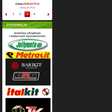
Cena:
2426,
63
PLN
2696,26 PLN
1
2
3
4
DYSTRYBUCJA
Jesteśmy oficjalnym
i wyłącznym dystrybutorem