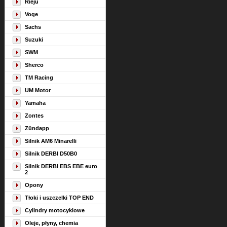
Rieju
Voge
Sachs
Suzuki
SWM
Sherco
TM Racing
UM Motor
Yamaha
Zontes
Zündapp
Silnik AM6 Minarelli
Silnik DERBI D50B0
Silnik DERBI EBS EBE euro
2
Opony
Tłoki i uszczelki TOP END
Cylindry motocyklowe
Oleje, płyny, chemia