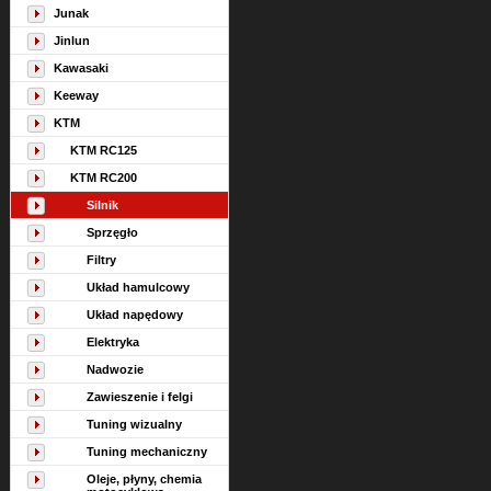
Junak
Jinlun
Kawasaki
Keeway
KTM
KTM RC125
KTM RC200
Silnik
Sprzęgło
Filtry
Układ hamulcowy
Układ napędowy
Elektryka
Nadwozie
Zawieszenie i felgi
Tuning wizualny
Tuning mechaniczny
Oleje, płyny, chemia