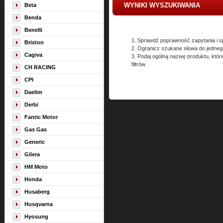
WYNIKI WYSZUKIWANIA
Beta
Benda
Benelli
1. Sprawdź poprawność zapytania i s
Brixton
2. Ogranicz szukane słowa do jedneg
Cagiva
3. Podaj ogólną nazwę produktu, któ
filtrów.
CH RACING
CPI
Daelim
Derbi
Fantic Motor
Gas Gas
Generic
Gilera
HM Moto
Honda
Husaberg
Husqvarna
Hyosung