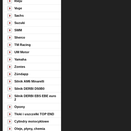
Rieju
Voge
Sachs
Suzuki
SWM
Sherco
TM Racing
UM Motor
Yamaha
Zontes
Zündapp
Silnik AM6 Minarelli
Silnik DERBI D50B0
Silnik DERBI EBS EBE euro
2
Opony
Tłoki i uszczelki TOP END
Cylindry motocyklowe
Oleje, płyny, chemia