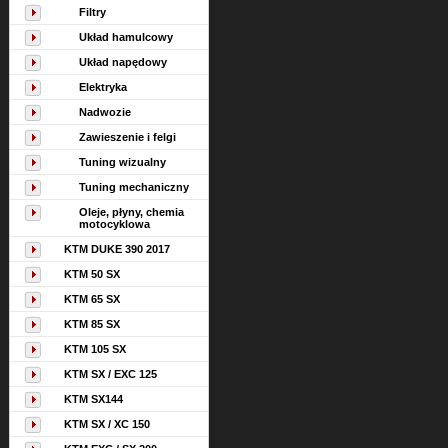
Filtry
Układ hamulcowy
Układ napędowy
Elektryka
Nadwozie
Zawieszenie i felgi
Tuning wizualny
Tuning mechaniczny
Oleje, płyny, chemia
motocyklowa
KTM DUKE 390 2017
KTM 50 SX
KTM 65 SX
KTM 85 SX
KTM 105 SX
KTM SX / EXC 125
KTM SX144
KTM SX / XC 150