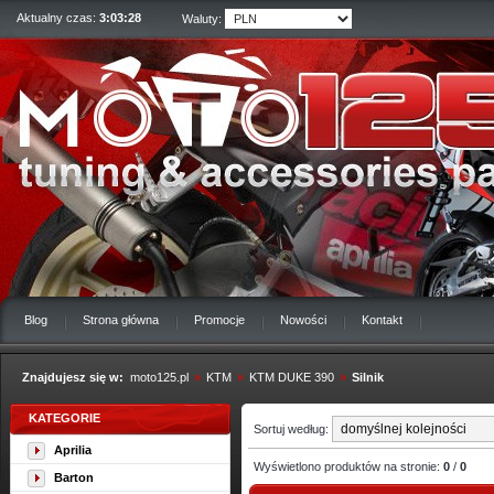
Aktualny czas:
3:03:28
Waluty:
Blog
Strona główna
Promocje
Nowości
Kontakt
Znajdujesz się w:
moto125.pl
»
KTM
»
KTM DUKE 390
»
Silnik
KATEGORIE
Sortuj według:
Aprilia
Wyświetlono produktów na stronie:
0
/
0
Barton