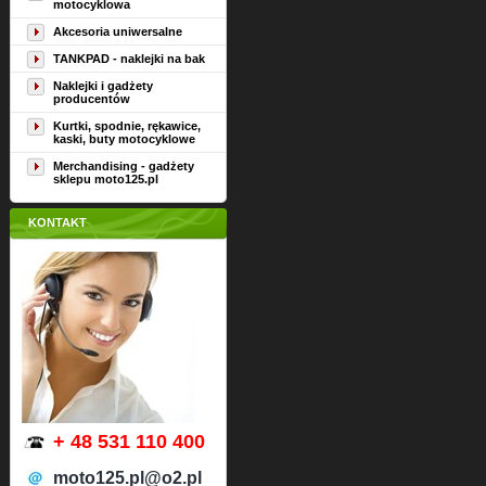
motocyklowa
Akcesoria uniwersalne
TANKPAD - naklejki na bak
Naklejki i gadżety
producentów
Kurtki, spodnie, rękawice,
kaski, buty motocyklowe
Merchandising - gadżety
sklepu moto125.pl
KONTAKT
+ 48 531 110 400
moto125.pl@o2.pl