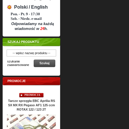
Polski / English
Pon. - Pt. 9 - 17:30
Sob. - Niedz. e-mail
Odpowiadamy na każdą
wiadomość w
24
h.
SZUKAJ PRODUKTU
szukanie
Szukaj
zaawansowane
PROMOCJE
PROMOCJA
PROMOCJA
rilia RS
Uszczelki cylindra TOP-END
Uszczelki silnika ATHENA Aprilia
125 ccm
ATHENA Aprilia RS SX MX RX
RS SX MX RX Classic 125 ccm
2T
Classic 125 ccm ROTAX 122 2T
ROTAX 122 2T
Cena:
64,
47
PLN
Cena:
157,
76
PLN
71,65 PLN
175,27 PLN