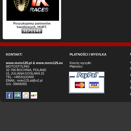
Poszukujemy partnerów
handlowych, HURT.
KONTAKT:
PŁATNOŚCI I WYSYŁKA
www.moto125.pl
&
www.moto125.eu
Koszty wysyłki
MOTOSTYLING
Płatności
32-700 BOCHNIA, POLAND
UL.JULIANA GOSLARA 15
TEL: +48531110400
EMAIL:
moto125.pl@o2.pl
GG:
39656055