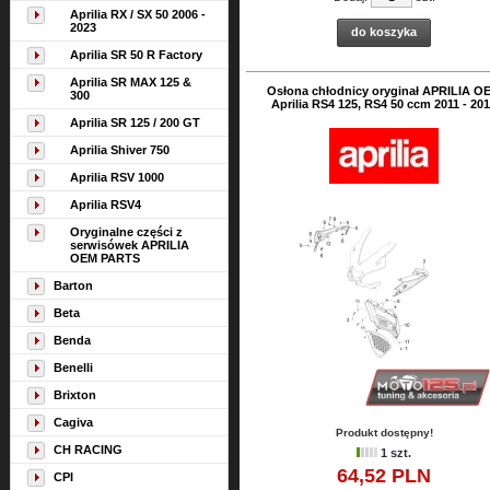
Aprilia RX / SX 50 2006 -
2023
do koszyka
Aprilia SR 50 R Factory
Aprilia SR MAX 125 &
Osłona chłodnicy oryginał APRILIA O
300
Aprilia RS4 125, RS4 50 ccm 2011 - 20
Aprilia SR 125 / 200 GT
Aprilia Shiver 750
Aprilia RSV 1000
Aprilia RSV4
Oryginalne części z
serwisówek APRILIA
OEM PARTS
Barton
Beta
Benda
Benelli
Brixton
Cagiva
Produkt dostępny!
CH RACING
1 szt.
64,
52
PLN
CPI