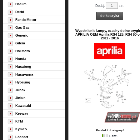
Daelim
Dodaj:
szt.
Derbi
do koszyka
Fantic Motor
Gas Gas
Wypełnienie lampy, czachy dolne orygi
APRILIA OEM Aprilia RS4 125, RS4 50 
Generic
2011 - 2016
Gilera
HM Moto
Honda
Husaberg
Husqvarna
Hyosung
Junak
Jinlun
Kawasaki
Keeway
KTM
Kymco
Produkt dostępny!
1 szt.
Leonart