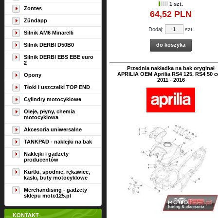
1 szt.
Zontes
64,
52
PLN
Zündapp
Dodaj:
szt.
Silnik AM6 Minarelli
Silnik DERBI D50B0
do koszyka
Silnik DERBI EBS EBE euro
2
Przednia nakładka na bak oryginał
APRILIA OEM Aprilia RS4 125, RS4 50 
Opony
2011 - 2016
Tłoki i uszczelki TOP END
Cylindry motocyklowe
Oleje, płyny, chemia
motocyklowa
Akcesoria uniwersalne
TANKPAD - naklejki na bak
Naklejki i gadżety
producentów
Kurtki, spodnie, rękawice,
kaski, buty motocyklowe
Merchandising - gadżety
sklepu moto125.pl
KONTAKT