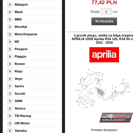
77,
42
PLN
Malaguti
Dodaj:
szt.
Mash
MBK
do koszyka
Mondial
Motorhispania
Łącznik pługu, siatka za felgą orygina
APRILIA OEM Aprilia RS4 125, RS4 50 
MZ
2011 - 2016
Peugeot
Piaggio
Romet
Rieju
Voge
Sachs
Suzuki
SWM
Sherco
TM Racing
UM Motor
Produkt dostępny!
Yamaha