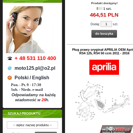
Produkt dostępny!
1 szt.
464,
51
PLN
Dodaj:
szt.
do koszyka
Pług prawy oryginał APRILIA OEM Apri
RS4 125, RS4 50 ccm 2011 - 2016
+ 48 531 110 400
moto125.pl@o2.pl
Polski / English
Pon. - Pt. 9 - 17:30
Sob. - Niedz. e-mail
Odpowiadamy na każdą
wiadomość w
24
h.
SZUKAJ PRODUKTU