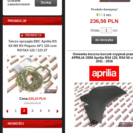
szukanie
Szukaj
zaawansowane
Produkt dostępny!
1 szt.
236,
56
PLN
PROMOCJE
Dodaj:
szt.
JA
PROMOCJA
PROMOCJA
do koszyka
C Aprilia RS
Uszczelki cylindra TOP-END
Uszczelki silnika ATHENA Apri
AF1 125 ccm
ATHENA Aprilia RS SX MX RX
RS SX MX RX Classic 125 cc
123 2T
Classic 125 ccm ROTAX 122 2T
ROTAX 122 2T
Owiewka boczna boczek oryginał pra
APRILIA OEM Aprilia RS4 125, RS4 50 
Cena:
64,
47
PLN
Cena:
157,
76
PLN
2011 - 2016
71,65 PLN
175,27 PLN
0
PLN
LN
1
2
3
4
5
6
7
8
9
10
NOWOŚCI