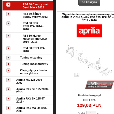
do koszyka
RS4 50 Czarny mat /
Devil black 2013
RS4 50 Żółty /
Wypełnienie wewnętrzne prawe orygin
Sunny yellow 2013
APRILIA OEM Aprilia RS4 125, RS4 50 
2011 - 2016
RS4 50 SBK
REPLICA 2014 -
2016
RS4 50 Marco
Melandri REPLICA
2014 - 2016
RS4 50 REPLICA
2016
Tuning wizualny
Tuning mechaniczny
Oleje, płyny, chemia
motocyklowa
Aprilia MX 125 2004 -
2007
Aprilia RX / SX 125 2008 -
2013
Produkt dostępny!
Aprilia RX / SX 125 4T
1 szt.
2018 -
129,
03
PLN
Aprilia RX / MX 50 1995 -
2005
Dodaj:
szt.