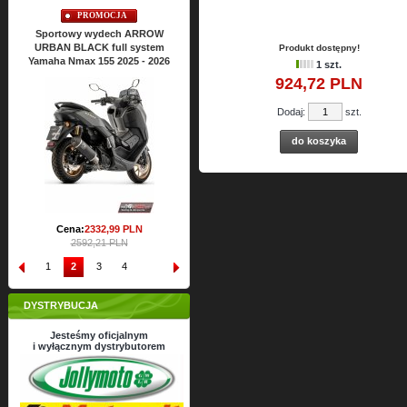
CJA
PROMOCJA
PROMOCJA
ech ARROW
Sportowy wydech ARROW
Sportowy wydech ARRO
ull system
URBAN BLACK full system
URBAN BLACK full syste
Produkt dostępny!
 2025 - 2026
Yamaha Nmax 125 2025 - 2026
Yamaha Xmax 125 2025 - 20
1 szt.
924,
72
PLN
Cena:
2428,
22
PLN
Cena:
2428,
22
PLN
2698,02 PLN
2698,02 PLN
Dodaj:
szt.
do koszyka
99
PLN
 PLN
1
2
3
4
DYSTRYBUCJA
Jesteśmy oficjalnym
i wyłącznym dystrybutorem