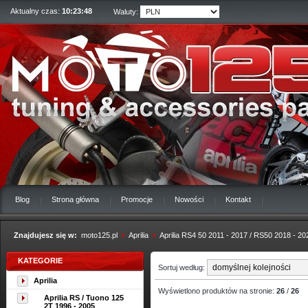
Aktualny czas:
10:23:49
Waluty:
Blog
Strona główna
Promocje
Nowości
Kontakt
Znajdujesz się w:
moto125.pl
»
Aprilia
»
Aprilia RS4 50 2011 - 2017 / RS50 2018 - 20
KATEGORIE
Sortuj według:
Aprilia
Wyświetlono produktów na stronie:
26
/
26
Aprilia RS / Tuono 125
2T 1996 - 2005