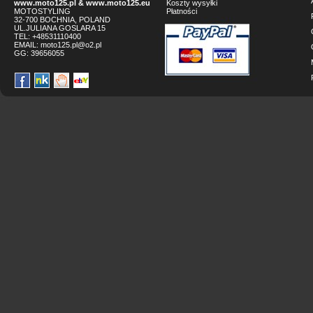
www.moto125.pl
&
www.moto125.eu
Koszty wysyłki
MOTOSTYLING
Płatności
32-700 BOCHNIA, POLAND
UL.JULIANA GOSLARA 15
TEL: +48531110400
EMAIL:
moto125.pl@o2.pl
GG:
39656055