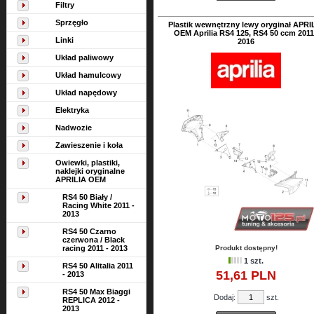
Filtry
Sprzęgło
Plastik wewnętrzny lewy oryginał APRI
OEM Aprilia RS4 125, RS4 50 ccm 2011
Linki
2016
Układ paliwowy
Układ hamulcowy
Układ napędowy
Elektryka
Nadwozie
Zawieszenie i koła
Owiewki, plastiki,
naklejki oryginalne
APRILIA OEM
RS4 50 Biały /
Racing White 2011 -
2013
RS4 50 Czarno
czerwona / Black
racing 2011 - 2013
Produkt dostępny!
1 szt.
RS4 50 Alitalia 2011
51,
61
PLN
- 2013
RS4 50 Max Biaggi
Dodaj:
szt.
REPLICA 2012 -
2013