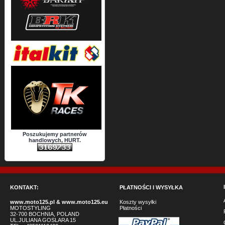
Poszukujemy partnerów
handlowych, HURT.
KONTAKT:
PŁATNOŚCI I WYSYŁKA
www.moto125.pl
&
www.moto125.eu
Koszty wysyłki
MOTOSTYLING
Płatności
32-700 BOCHNIA, POLAND
UL.JULIANA GOSLARA 15