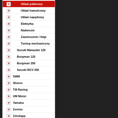
Układ paliwowy
Układ hamulcowy
Układ napędowy
Elektyrka
Nadwozie
Zawieszenie i felgi
Tuning mechaniczny
Suzuki Marauder 125
Burgman 125
Burgman 250
Suzuki RGV 250
SWM
Sherco
TM Racing
UM Motor
Yamaha
Zontes
Zündapp