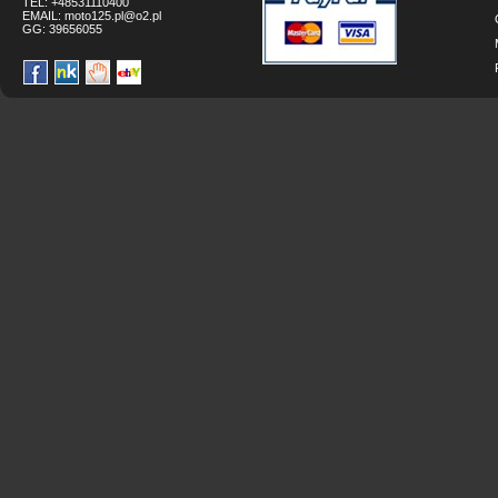
TEL: +48531110400
EMAIL:
moto125.pl@o2.pl
GG:
39656055