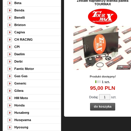
Zestaw naprawczy kranika paliwa
Beta
TOURMAX
Benda
Benelli
Brixton
Cagiva
CH RACING
CPI
Daelim
Derbi
Fantic Motor
Gas Gas
Produkt dostępny!
1 szt.
Generic
95,
00
PLN
Gilera
Dodaj:
szt.
HM Moto
Honda
do koszyka
Husaberg
Husqvarna
Hyosung