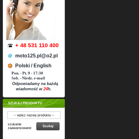
+ 48 531 110 400
moto125.pl@o2.pl
Polski / English
Pon. - Pt. 9 - 17:30
Sob. - Niedz. e-mail
Odpowiadamy na każdą
wiadomość w
24
h.
SZUKAJ PRODUKTU
szukanie
Szukaj
zaawansowane