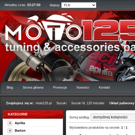
Aktualny czas:
23:27:51
Waluty:
Blog
Strona główna
Promocje
Nowości
Kontakt
Znajdujesz się w:
moto125.pl
»
Suzuki
»
Suzuki VL 125 Intruder
»
Układ paliwowy
KATEGORIE
Sortuj według:
Aprilia
Wyświetlono produktów na stronie:
1
/
1
Barton