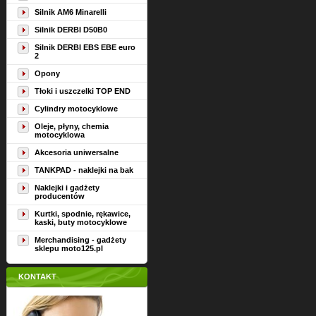
Silnik AM6 Minarelli
Silnik DERBI D50B0
Silnik DERBI EBS EBE euro
2
Opony
Tłoki i uszczelki TOP END
Cylindry motocyklowe
Oleje, płyny, chemia
motocyklowa
Akcesoria uniwersalne
TANKPAD - naklejki na bak
Naklejki i gadżety
producentów
Kurtki, spodnie, rękawice,
kaski, buty motocyklowe
Merchandising - gadżety
sklepu moto125.pl
KONTAKT