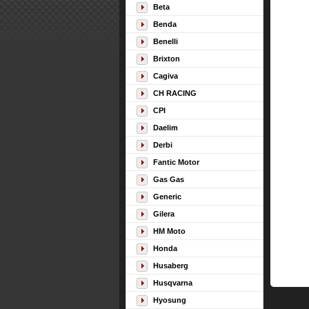
Beta
Benda
Benelli
Brixton
Cagiva
CH RACING
CPI
Daelim
Derbi
Fantic Motor
Gas Gas
Generic
Gilera
HM Moto
Honda
Husaberg
Husqvarna
Hyosung