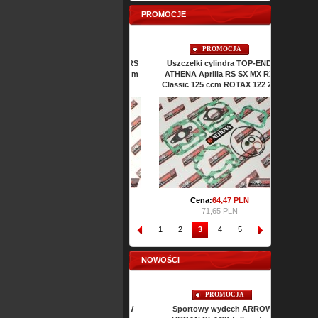
PROMOCJE
PROMOCJA
PROMOCJA
Tarcze sprzęgła EBC Aprilia RS
Uszczelki cylindra TOP-END
Uszczelki 
SX MX RX Pegaso AF1 125 ccm
ATHENA Aprilia RS SX MX RX
RS SX MX
ROTAX 122 / 123 2T
Classic 125 ccm ROTAX 122 2T
R
Ce
Cena:
224,
10
PLN
Cena:
64,
47
PLN
249,00 PLN
71,65 PLN
1
2
3
4
5
6
7
8
NOWOŚCI
PROMOCJA
PROMOCJA
Sportowy wydech ARROW
Sportowy wydech ARROW
Sporto