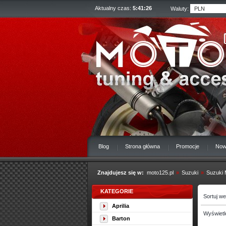
Aktualny czas:
5:41:26
Waluty:
Blog
Strona główna
Promocje
Now
Znajdujesz się w:
moto125.pl
»
Suzuki
»
Suzuki 
KATEGORIE
Sortuj w
Aprilia
Wyświetl
Barton