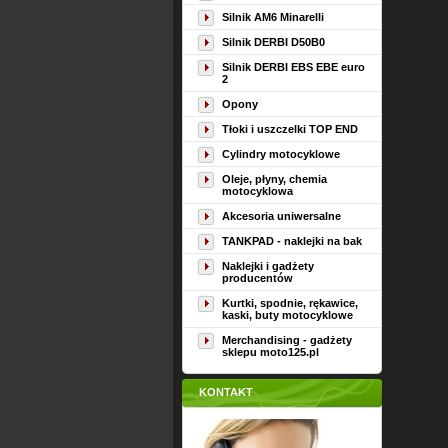
Silnik AM6 Minarelli
Silnik DERBI D50B0
Silnik DERBI EBS EBE euro
2
Opony
Tłoki i uszczelki TOP END
Cylindry motocyklowe
Oleje, płyny, chemia
motocyklowa
Akcesoria uniwersalne
TANKPAD - naklejki na bak
Naklejki i gadżety
producentów
Kurtki, spodnie, rękawice,
kaski, buty motocyklowe
Merchandising - gadżety
sklepu moto125.pl
KONTAKT