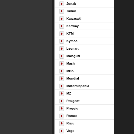
Junak
Jinlun
Kawasaki
Keeway
KTM
Kymco
Leonart
Malaguti
Mash
MBK
Mondial
Motorhispania
MZ
Peugeot
Piaggio
Romet
Rieju
Voge