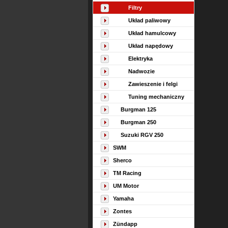
Filtry
Układ paliwowy
Układ hamulcowy
Układ napędowy
Elektryka
Nadwozie
Zawieszenie i felgi
Tuning mechaniczny
Burgman 125
Burgman 250
Suzuki RGV 250
SWM
Sherco
TM Racing
UM Motor
Yamaha
Zontes
Zündapp