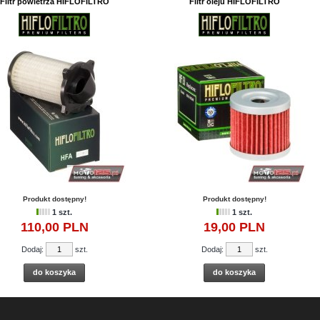
Filtr powietrza HIFLOFILTRO
Filtr oleju HIFLOFILTRO
Produkt dostępny!
Produkt dostępny!
1 szt.
1 szt.
110,
00
PLN
19,
00
PLN
Dodaj:
szt.
Dodaj:
szt.
do koszyka
do koszyka