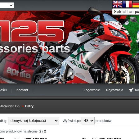
ości
Kontakt
Logowanie
Rejestracja
Ko
Marauder 125
»
Filtry
edług:
Wyświetl po
produktów
ono produktów na stronie:
2
/
2