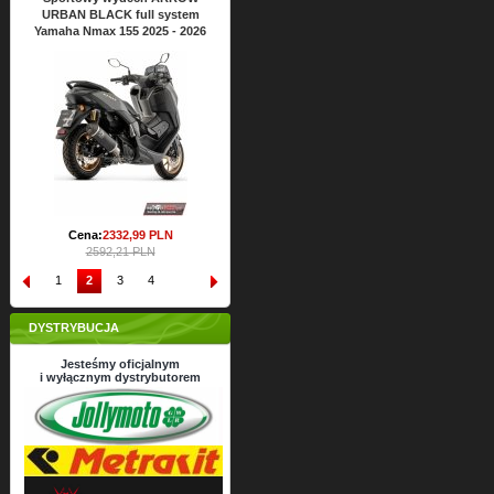
URBAN BLACK full system
URBAN BLACK full system
UR
Yamaha Nmax 155 2025 - 2026
Yamaha Nmax 125 2025 - 2026
Yama
Cena:
2428,
22
PLN
2698,02 PLN
Cena:
2332,
99
PLN
2592,21 PLN
1
2
3
4
DYSTRYBUCJA
Jesteśmy oficjalnym
i wyłącznym dystrybutorem