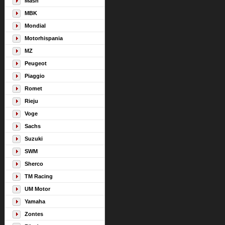
Mash
MBK
Mondial
Motorhispania
MZ
Peugeot
Piaggio
Romet
Rieju
Voge
Sachs
Suzuki
SWM
Sherco
TM Racing
UM Motor
Yamaha
Zontes