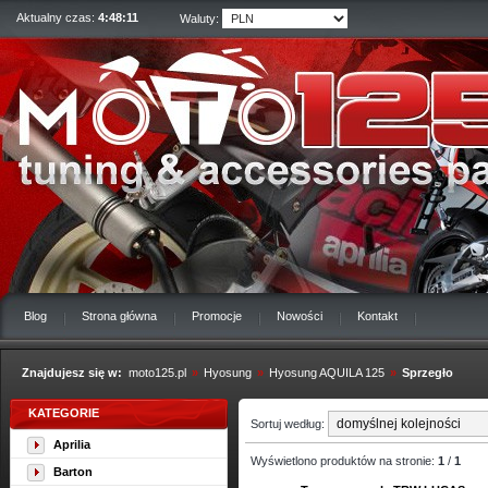
Aktualny czas:
4:48:12
Waluty:
Blog
Strona główna
Promocje
Nowości
Kontakt
Znajdujesz się w:
moto125.pl
»
Hyosung
»
Hyosung AQUILA 125
»
Sprzegło
KATEGORIE
Sortuj według:
Aprilia
Wyświetlono produktów na stronie:
1
/
1
Barton