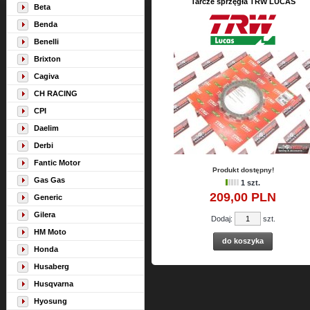
Tarcze sprzęgła TRW LUCAS
Beta
Benda
Benelli
Brixton
Cagiva
CH RACING
CPI
Daelim
Derbi
Fantic Motor
Produkt dostępny!
Gas Gas
1 szt.
209,
00
PLN
Generic
Gilera
Dodaj:
szt.
HM Moto
do koszyka
Honda
Husaberg
Husqvarna
Hyosung