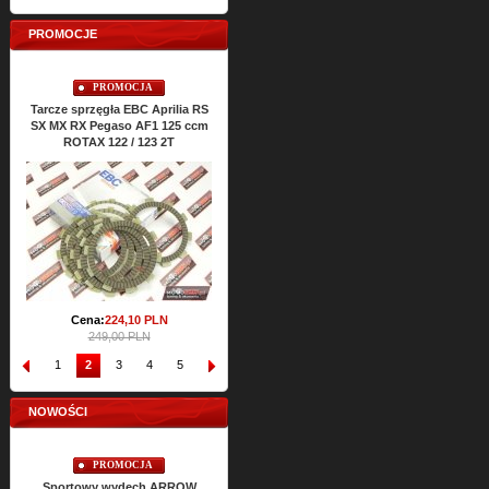
PROMOCJE
PROMOCJA
PROMOCJA
Tarcze sprzęgła EBC Aprilia RS
Uszczelki cylindra TOP-END
Uszcze
SX MX RX Pegaso AF1 125 ccm
ATHENA Aprilia RS SX MX RX
RS S
ROTAX 122 / 123 2T
Classic 125 ccm ROTAX 122 2T
Cena:
64,
47
PLN
71,65 PLN
Cena:
224,
10
PLN
249,00 PLN
1
2
3
4
5
6
7
8
9
10
NOWOŚCI
PROMOCJA
PROMOCJA
Sportowy wydech ARROW
Sportowy wydech ARROW
Sp