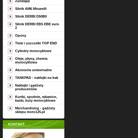
Zündapp
Silnik AM6 Minarelli
Silnik DERBI D50B0
Silnik DERBI EBS EBE euro
2
Opony
Tłoki i uszczelki TOP END
Cylindry motocyklowe
Oleje, płyny, chemia
motocyklowa
Akcesoria uniwersalne
TANKPAD - naklejki na bak
Naklejki i gadżety
producentów
Kurtki, spodnie, rękawice,
kaski, buty motocyklowe
Merchandising - gadżety
sklepu moto125.pl
KONTAKT