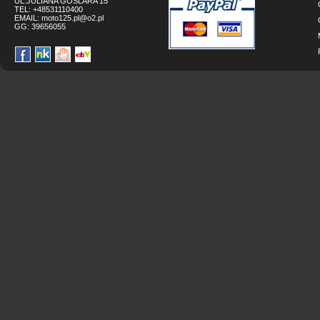
UL.JULIANA GOSLARA 15
TEL: +48531110400
EMAIL:
moto125.pl@o2.pl
GG:
39656055