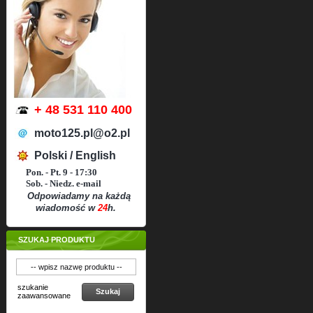
+ 48 531 110 400
moto125.pl@o2.pl
Polski / English
Pon. - Pt. 9 - 17:30
Sob. - Niedz. e-mail
Odpowiadamy na każdą
wiadomość w
24
h.
SZUKAJ PRODUKTU
szukanie
Szukaj
zaawansowane