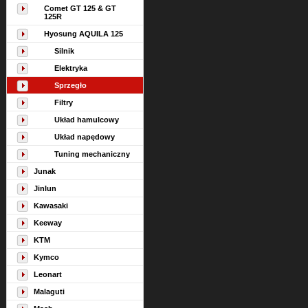
Comet GT 125 & GT
125R
Hyosung AQUILA 125
Silnik
Elektryka
Sprzegło
Filtry
Układ hamulcowy
Układ napędowy
Tuning mechaniczny
Junak
Jinlun
Kawasaki
Keeway
KTM
Kymco
Leonart
Malaguti