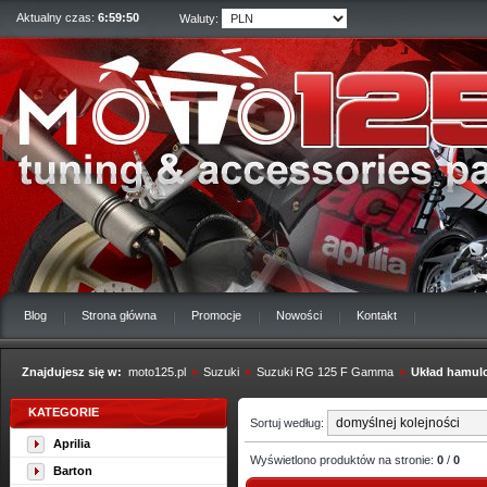
Aktualny czas:
6:59:51
Waluty:
Blog
Strona główna
Promocje
Nowości
Kontakt
Znajdujesz się w:
moto125.pl
»
Suzuki
»
Suzuki RG 125 F Gamma
»
Układ hamul
KATEGORIE
Sortuj według:
Aprilia
Wyświetlono produktów na stronie:
0
/
0
Barton