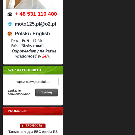
+ 48 531 110 400
moto125.pl@o2.pl
Polski / English
Pon. - Pt. 9 - 17:30
Sob. - Niedz. e-mail
Odpowiadamy na każdą
wiadomość w
24
h.
SZUKAJ PRODUKTU
szukanie
Szukaj
zaawansowane
PROMOCJE
PROMOCJA
PROMOCJA
Tarcze sprzęgła EBC Aprilia RS
Uszczelki cylindra TOP-END
Uszczel