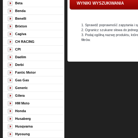
WYNIKI WYSZUKIWANIA
Beta
Benda
Benelli
1. Sprawdź poprawność zapytania i s
Brixton
2. Ogranicz szukane słowa do jedneg
Cagiva
3. Podaj ogólną nazwę produktu, któ
filtrów.
CH RACING
CPI
Daelim
Derbi
Fantic Motor
Gas Gas
Generic
Gilera
HM Moto
Honda
Husaberg
Husqvarna
Hyosung