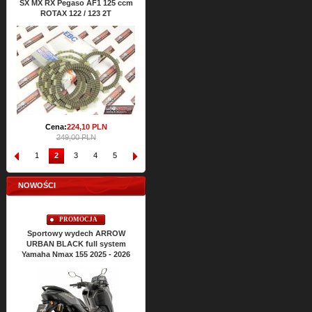
SX MX RX Pegaso AF1 125 ccm
ATHENA Aprilia RS SX MX RX
RS SX
ROTAX 122 / 123 2T
Classic 125 ccm ROTAX 122 2T
Cena:
64,
47
PLN
71,65 PLN
Cena:
224,
10
PLN
249,00 PLN
1
2
3
4
5
6
7
8
9
10
NOWOŚCI
PROMOCJA
PROMOCJA
Sportowy wydech ARROW
Sportowy wydech ARROW
Spo
URBAN BLACK full system
URBAN BLACK full system
URBA
Yamaha Nmax 155 2025 - 2026
Yamaha Nmax 125 2025 - 2026
Yamah
Cena:
2428,
22
PLN
2698,02 PLN