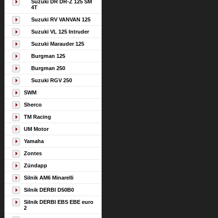
Suzuki DR DR-Z 125 SM
4T
Suzuki RV VANVAN 125
Suzuki VL 125 Intruder
Suzuki Marauder 125
Burgman 125
Burgman 250
Suzuki RGV 250
SWM
Sherco
TM Racing
UM Motor
Yamaha
Zontes
Zündapp
Silnik AM6 Minarelli
Silnik DERBI D50B0
Silnik DERBI EBS EBE euro
2