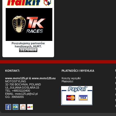
Poszukujemy partnerów
handlowych, HURT.
KONTAKT:
PŁATNOŚCI I WYSYŁKA
www.moto125.pl
&
www.moto125.eu
Koszty wysyłki
MOTOSTYLING
Płatności
32-700 BOCHNIA, POLAND
UL.JULIANA GOSLARA 15
TEL: +48531110400
EMAIL:
moto125.pl@o2.pl
GG:
39656055