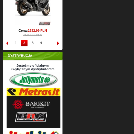
Cena:
2332,
99
PLN
2592,21 PLN
1
2
3
4
DYSTRYBUCJA
Jesteśmy oficjalnym
i wyłącznym dystrybutorem