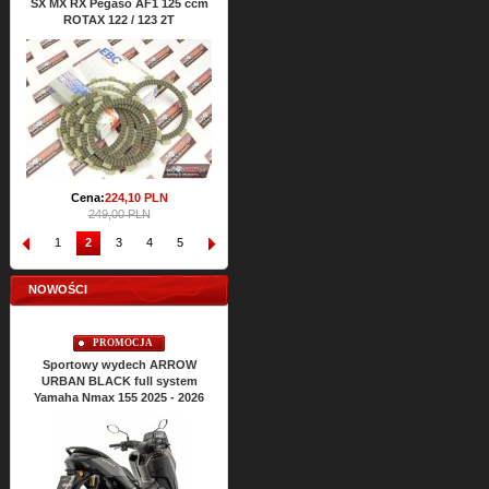
SX MX RX Pegaso AF1 125 ccm
ATHENA Aprilia RS SX MX RX
RS S
ROTAX 122 / 123 2T
Classic 125 ccm ROTAX 122 2T
Cena:
64,
47
PLN
71,65 PLN
Cena:
224,
10
PLN
249,00 PLN
1
2
3
4
5
6
7
8
9
10
NOWOŚCI
PROMOCJA
PROMOCJA
Sportowy wydech ARROW
Sportowy wydech ARROW
Sp
URBAN BLACK full system
URBAN BLACK full system
URB
Yamaha Nmax 155 2025 - 2026
Yamaha Nmax 125 2025 - 2026
Yama
Cena:
2428,
22
PLN
2698,02 PLN