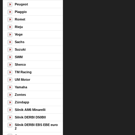
Peugeot
Piaggio
Romet
Rieju
Voge
Sachs
Suzuki
SWM
Sherco
TM Racing
UM Motor
Yamaha
Zontes
Zündapp
Silnik AM6 Minarelli
Silnik DERBI D50B0
Silnik DERBI EBS EBE euro
2