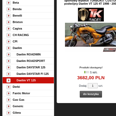
Sportowy wydech TURBOKIT CUSTO
Beta
podwójny Daelim VT 125 4T 1998 - 20
Benda
Benelli
Brixton
Cagiva
CH RACING
CPI
Daelim
Daelim ROADWIN
Daelim ROADSPORT
Daelim DAYSTAR 125
Produkt dostępny!
1 szt.
Daelim DAYSTAR FI 125
3682,
00
PLN
Daelim VT 125
Dodaj:
szt.
Derbi
Fantic Motor
do koszyka
Gas Gas
Generic
Gilera