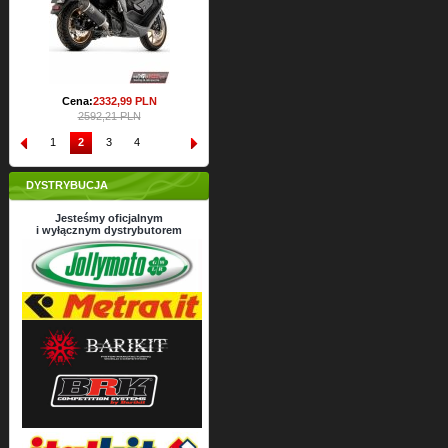
Cena:
2332,
99
PLN
2592,21 PLN
1
2
3
4
DYSTRYBUCJA
Jesteśmy oficjalnym
i wyłącznym dystrybutorem