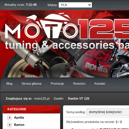
Aktualny czas:
7:11:49
Waluty:
Blog
Strona główna
Promocje
Nowości
Kontakt
Znajdujesz się w:
moto125.pl
»
Daelim
»
Daelim VT 125
KATEGORIE
Sortuj według:
Aprilia
Wyświetlono produktów na stronie:
2
/
2
Barton