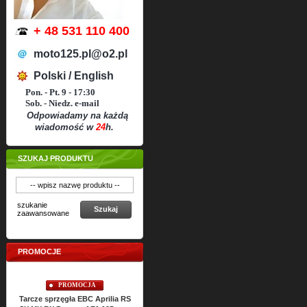
+ 48 531 110 400
moto125.pl@o2.pl
Polski / English
Pon. - Pt. 9 - 17:30
Sob. - Niedz. e-mail
Odpowiadamy na każdą
wiadomość w
24
h.
SZUKAJ PRODUKTU
szukanie
Szukaj
zaawansowane
PROMOCJE
PROMOCJA
PROMOCJA
Tarcze sprzęgła EBC Aprilia RS
Uszczelki cylindra TOP-END
Uszcze