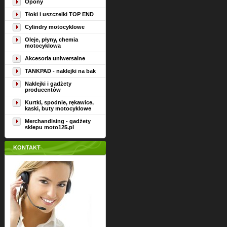
Opony
Tłoki i uszczelki TOP END
Cylindry motocyklowe
Oleje, płyny, chemia
motocyklowa
Akcesoria uniwersalne
TANKPAD - naklejki na bak
Naklejki i gadżety
producentów
Kurtki, spodnie, rękawice,
kaski, buty motocyklowe
Merchandising - gadżety
sklepu moto125.pl
KONTAKT