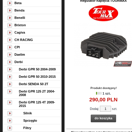
Regulator napięcia TOURMAX
Beta
Benda
Benelli
Brixton
Cagiva
CH RACING
CPI
Daelim
Derbi
Derbi GPR 50 2004-2009
Derbi GPR 50 2010-2015
Derbi SENDA 50 2T
Produkt dostępny!
Derbi GPR 125 2T 2004-
1 szt.
2008
290,
00
PLN
Derbi GPR 125 4T 2009-
2015
Dodaj:
szt.
Silnik
do koszyka
Sprzęgło
Filtry