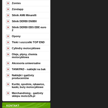
Zontes
Zündapp
Silnik AM6 Minarelli
Silnik DERBI D50B0
Silnik DERBI EBS EBE euro
2
Opony
Tłoki i uszczelki TOP END
Cylindry motocyklowe
Oleje, płyny, chemia
motocyklowa
Akcesoria uniwersalne
TANKPAD - naklejki na bak
Naklejki i gadżety
producentów
Kurtki, spodnie, rękawice,
kaski, buty motocyklowe
Merchandising - gadżety
sklepu moto125.pl
KONTAKT