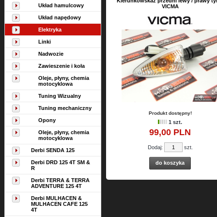
Kierunkowskaz przedni lewy / prawy ty
Układ hamulcowy
VICMA
Układ napędowy
Elektryka
Linki
Nadwozie
Zawieszenie i koła
Oleje, płyny, chemia
motocyklowa
Tuning Wizualny
Tuning mechaniczny
Produkt dostępny!
Opony
1 szt.
99,
00
PLN
Oleje, płyny, chemia
motocyklowa
Dodaj:
szt.
Derbi SENDA 125
Derbi DRD 125 4T SM &
do koszyka
R
Derbi TERRA & TERRA
ADVENTURE 125 4T
Derbi MULHACEN &
MULHACEN CAFE 125
4T