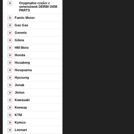
Oryginalne części z
serwisówek DERBI OEM
PARTS
Fantic Motor
Gas Gas
Generic
Gilera
HM Moto
Honda
Husaberg
Husqvarna
Hyosung
Junak
Jinlun
Kawasaki
Keeway
KTM
Kymco
Leonart