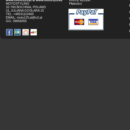
www.moto125.pl
&
www.moto125.eu
Koszty wysyłki
MOTOSTYLING
Płatności
32-700 BOCHNIA, POLAND
UL.JULIANA GOSLARA 15
TEL: +48531110400
EMAIL:
moto125.pl@o2.pl
GG:
39656055