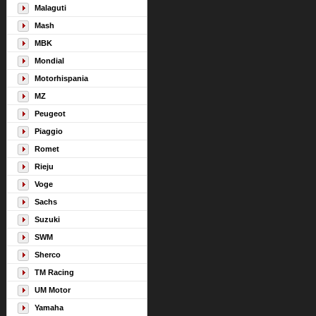
Malaguti
Mash
MBK
Mondial
Motorhispania
MZ
Peugeot
Piaggio
Romet
Rieju
Voge
Sachs
Suzuki
SWM
Sherco
TM Racing
UM Motor
Yamaha