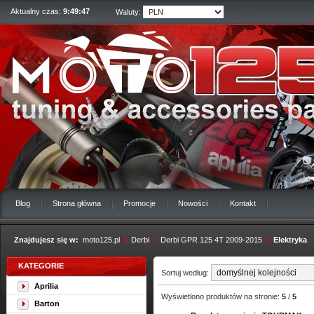
Aktualny czas:
9:49:48
Waluty:
Blog
Strona główna
Promocje
Nowości
Kontakt
Znajdujesz się w:
moto125.pl
»
Derbi
»
Derbi GPR 125 4T 2009-2015
»
Elektryka
KATEGORIE
Sortuj według:
Aprilia
Wyświetlono produktów na stronie:
5
/
5
Barton