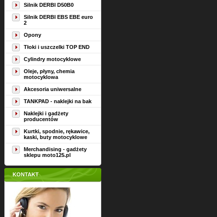
Silnik DERBI D50B0
Silnik DERBI EBS EBE euro
2
Opony
Tłoki i uszczelki TOP END
Cylindry motocyklowe
Oleje, płyny, chemia
motocyklowa
Akcesoria uniwersalne
TANKPAD - naklejki na bak
Naklejki i gadżety
producentów
Kurtki, spodnie, rękawice,
kaski, buty motocyklowe
Merchandising - gadżety
sklepu moto125.pl
KONTAKT