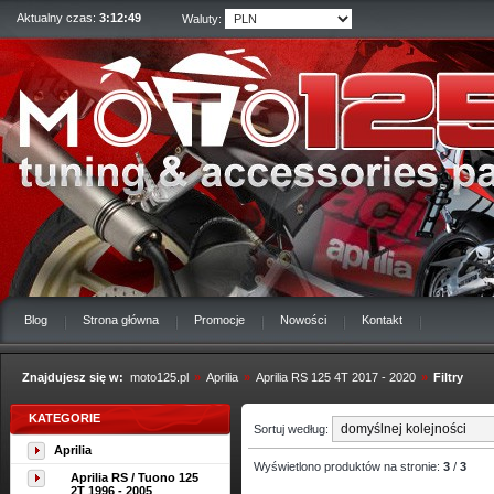
Aktualny czas:
3:12:50
Waluty:
Blog
Strona główna
Promocje
Nowości
Kontakt
Znajdujesz się w:
moto125.pl
»
Aprilia
»
Aprilia RS 125 4T 2017 - 2020
»
Filtry
KATEGORIE
Sortuj według:
Aprilia
Wyświetlono produktów na stronie:
3
/
3
Aprilia RS / Tuono 125
2T 1996 - 2005