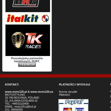
Poszukujemy partnerów
handlowych, HURT.
KONTAKT:
PŁATNOŚCI I WYSYŁKA
www.moto125.pl
&
www.moto125.eu
Koszty wysyłki
MOTOSTYLING
Płatności
32-700 BOCHNIA, POLAND
UL.JULIANA GOSLARA 15
TEL: +48531110400
EMAIL:
moto125.pl@o2.pl
GG:
39656055