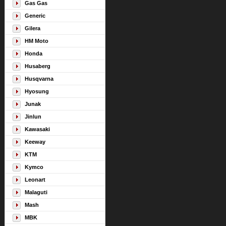
Gas Gas
Generic
Gilera
HM Moto
Honda
Husaberg
Husqvarna
Hyosung
Junak
Jinlun
Kawasaki
Keeway
KTM
Kymco
Leonart
Malaguti
Mash
MBK