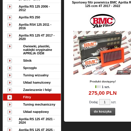
Sportowy filtr powietrza BMC Aprilia 
125 ccm 4T 2017 - 2022
Aprilia RS 125 2006 -
2012
Aprilia RS 250
Aprilia RS4 125 2011 -
2016
Aprilia RS 125 4T 2017 -
2020
Owiewki, plastiki,
naklejki oryginalne
APRILIA OEM
Silnik
Sprzęgło
Tuning wizualny
Produkt dostępny!
Układ hamulcowy
1 szt.
Zawieszenie i felgi
275,
00
PLN
Filtry
Dodaj:
szt.
Tuning mechaniczny
do koszyka
Układ napędowy
Aprilia RS 125 4T 2021 -
2024
Aprilia RS 125 4T 2025 -