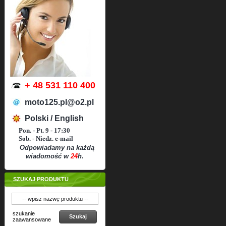
+ 48 531 110 400
moto125.pl@o2.pl
Polski / English
Pon. - Pt. 9 - 17:30
Sob. - Niedz. e-mail
Odpowiadamy na każdą
wiadomość w
24
h.
SZUKAJ PRODUKTU
szukanie
Szukaj
zaawansowane