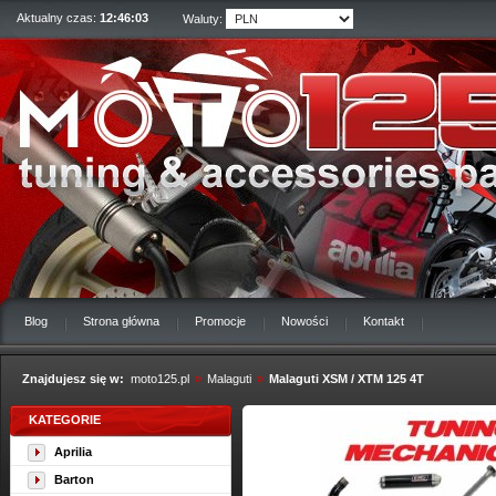
Aktualny czas:
12:46:04
Waluty:
Blog
Strona główna
Promocje
Nowości
Kontakt
Znajdujesz się w:
moto125.pl
»
Malaguti
»
Malaguti XSM / XTM 125 4T
KATEGORIE
Aprilia
Barton