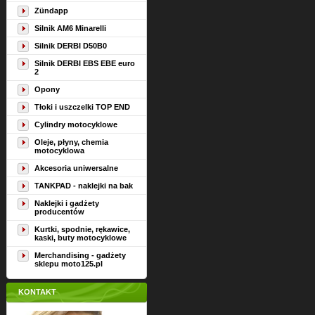
Zündapp
Silnik AM6 Minarelli
Silnik DERBI D50B0
Silnik DERBI EBS EBE euro
2
Opony
Tłoki i uszczelki TOP END
Cylindry motocyklowe
Oleje, płyny, chemia
motocyklowa
Akcesoria uniwersalne
TANKPAD - naklejki na bak
Naklejki i gadżety
producentów
Kurtki, spodnie, rękawice,
kaski, buty motocyklowe
Merchandising - gadżety
sklepu moto125.pl
KONTAKT