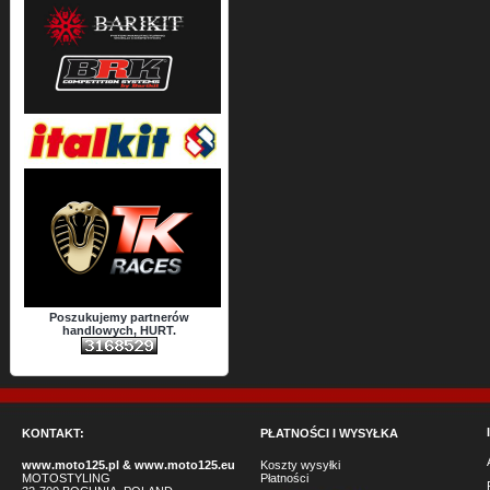
Poszukujemy partnerów
handlowych, HURT.
KONTAKT:
PŁATNOŚCI I WYSYŁKA
www.moto125.pl
&
www.moto125.eu
Koszty wysyłki
MOTOSTYLING
Płatności