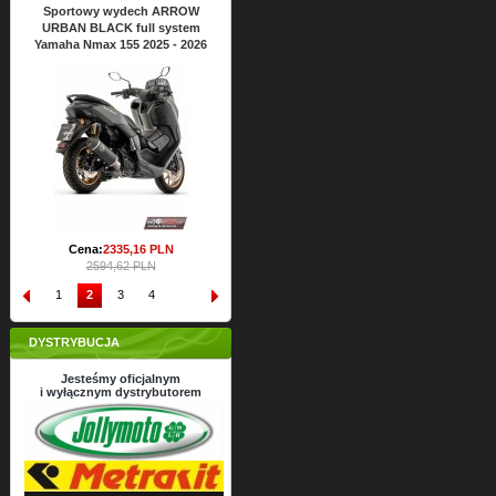
Sportowy wydech ARROW
Sportowy wydech ARROW
Sp
URBAN BLACK full system
URBAN BLACK full system
UR
Yamaha Nmax 155 2025 - 2026
Yamaha Nmax 125 2025 - 2026
Yama
Cena:
2430,
47
PLN
2700,53 PLN
Cena:
2335,
16
PLN
2594,62 PLN
1
2
3
4
DYSTRYBUCJA
Jesteśmy oficjalnym
i wyłącznym dystrybutorem