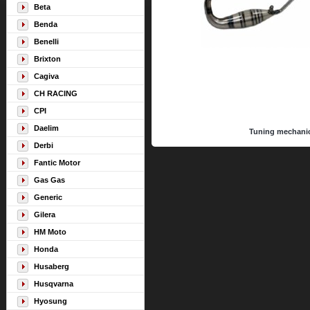
Beta
Benda
Benelli
Brixton
Cagiva
CH RACING
CPI
Daelim
Tuning mechani
Derbi
Fantic Motor
Gas Gas
Generic
Gilera
HM Moto
Honda
Husaberg
Husqvarna
Hyosung