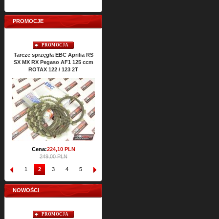
PROMOCJE
PROMOCJA
PROMOCJA
Tarcze sprzęgła EBC Aprilia RS
Uszczelki cylindra TOP-END
Uszcze
SX MX RX Pegaso AF1 125 ccm
ATHENA Aprilia RS SX MX RX
RS S
ROTAX 122 / 123 2T
Classic 125 ccm ROTAX 122 2T
Cena:
64,
53
PLN
71,72 PLN
Cena:
224,
10
PLN
249,00 PLN
1
2
3
4
5
6
7
8
9
10
NOWOŚCI
PROMOCJA
PROMOCJA