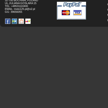
32-700 BOCHNIA, POLAND
UL.JULIANA GOSLARA 15
TEL: +48531110400
EMAIL:
moto125.pl@o2.pl
GG:
39656055