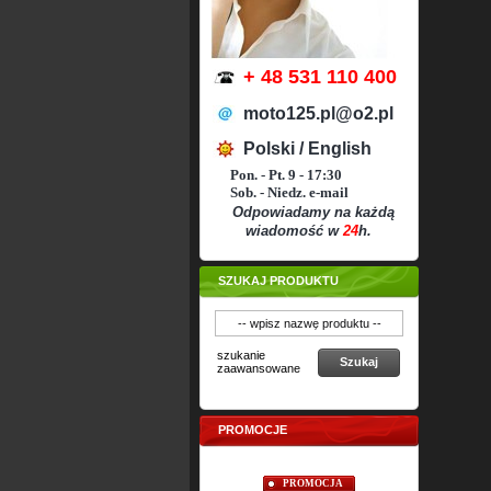
+ 48 531 110 400
moto125.pl@o2.pl
Polski / English
Pon. - Pt. 9 - 17:30
Sob. - Niedz. e-mail
Odpowiadamy na każdą
wiadomość w
24
h.
SZUKAJ PRODUKTU
szukanie
Szukaj
zaawansowane
PROMOCJE
OMOCJA
PROMOCJA
PROMOCJA