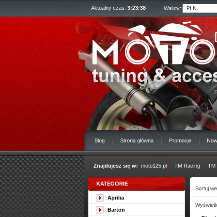
Aktualny czas:
3:23:39
Waluty:
Blog
Strona główna
Promocje
Now
Znajdujesz się w:
moto125.pl
»
TM Racing
»
TM
KATEGORIE
Sortuj w
Aprilia
Wyświetl
Barton