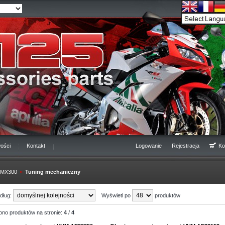
ości
Kontakt
Logowanie
Rejestracja
Ko
 MX300
»
Tuning mechaniczny
edług:
Wyświetl po
produktów
ono produktów na stronie:
4
/
4