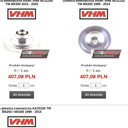
ca wewnętrzna insert VHM AE32250
Głowica wewnętrzna insert VHM AE32152
TM MX300 2015 - 2025
TM MX250 1999 - 2014
Produkt dostępny!
Produkt dostępny!
1 szt.
1 szt.
407,
08
PLN
407,
08
PLN
Dodaj:
szt.
Dodaj:
szt.
do koszyka
do koszyka
a głowica zewnętrzna AA33105 TM
MX250 / MX300 1999 - 2014