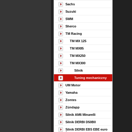
Sachs
Suzuki
SWM
Sherco
TM Racing
TM MX 125
TM MX85
TM MX250
TM MX300
Silnik
Tuning mechaniczny
UM Motor
Yamaha
Zontes
Zündapp
Silnik AM6 Minarelli
Silnik DERBI D50B0
Silnik DERBI EBS EBE euro