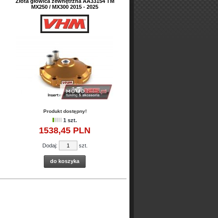
Złota głowica zewnętrzna AA33154 TM
MX250 / MX300 2015 - 2025
Produkt dostępny!
1 szt.
1538,
45
PLN
Dodaj:
szt.
do koszyka