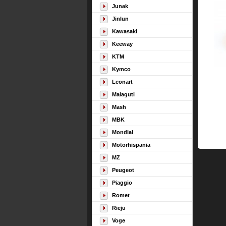
Junak
Jinlun
Kawasaki
Keeway
KTM
Kymco
Leonart
Malaguti
Mash
MBK
Mondial
Motorhispania
MZ
Peugeot
Piaggio
Romet
Rieju
Voge