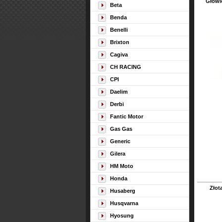
Głowi
Beta
Benda
Benelli
Brixton
Cagiva
CH RACING
CPI
Daelim
Derbi
Fantic Motor
Gas Gas
Generic
Gilera
HM Moto
Honda
Złot
Husaberg
Husqvarna
Hyosung