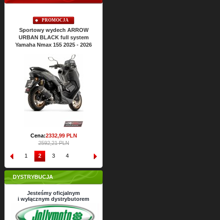
PROMOCJA
PROMOCJA
Sportowy wydech ARROW
Sportowy wydech ARROW
Spor
URBAN BLACK full system
URBAN BLACK full system
URBA
Yamaha Nmax 155 2025 - 2026
Yamaha Nmax 125 2025 - 2026
Yamaha
Cena:
2428,
22
PLN
C
2698,02 PLN
Cena:
2332,
99
PLN
2592,21 PLN
1
2
3
4
DYSTRYBUCJA
Jesteśmy oficjalnym
i wyłącznym dystrybutorem