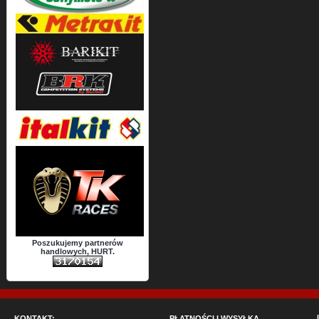
Poszukujemy partnerów
handlowych, HURT.
KONTAKT:
PŁATNOŚCI I WYSYŁKA