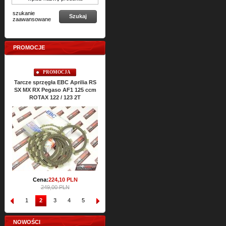
szukanie
Szukaj
zaawansowane
PROMOCJE
PROMOCJA
PROMOCJA
Tarcze sprzęgła EBC Aprilia RS
Uszczelki cylindra TOP-END
Uszczelk
SX MX RX Pegaso AF1 125 ccm
ATHENA Aprilia RS SX MX RX
RS SX 
ROTAX 122 / 123 2T
Classic 125 ccm ROTAX 122 2T
Cena:
64,
47
PLN
C
71,65 PLN
Cena:
224,
10
PLN
249,00 PLN
1
2
3
4
5
6
7
8
9
10
NOWOŚCI