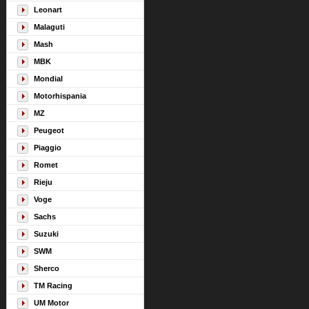
Leonart
Malaguti
Mash
MBK
Mondial
Motorhispania
MZ
Peugeot
Piaggio
Romet
Rieju
Voge
Sachs
Suzuki
SWM
Sherco
TM Racing
UM Motor