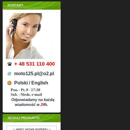
KONTAKT
+ 48 531 110 400
moto125.pl@o2.pl
Polski / English
Pon. - Pt. 9 - 17:30
Sob. - Niedz. e-mail
Odpowiadamy na każdą
wiadomość w
24
h.
SZUKAJ PRODUKTU