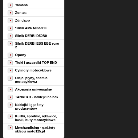
Yamaha
Zontes
Zündapp
Silnik AM6 Minarelli
Silnik DERBI D50B0
Silnik DERBI EBS EBE euro
2
Opony
Tłoki i uszczelki TOP END
Cylindry motocyklowe
Oleje, płyny, chemia
motocyklowa
Akcesoria uniwersalne
TANKPAD - naklejki na bak
Naklejki i gadżety
producentów
Kurtki, spodnie, rękawice,
kaski, buty motocyklowe
Merchandising - gadżety
sklepu moto125.pl