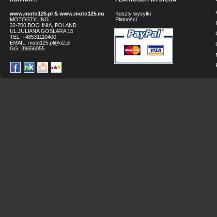
www.moto125.pl
&
www.moto125.eu
Koszty wysyłki
MOTOSTYLING
Płatności
32-700 BOCHNIA, POLAND
UL.JULIANA GOSLARA 15
TEL: +48531110400
EMAIL:
moto125.pl@o2.pl
GG:
39656055