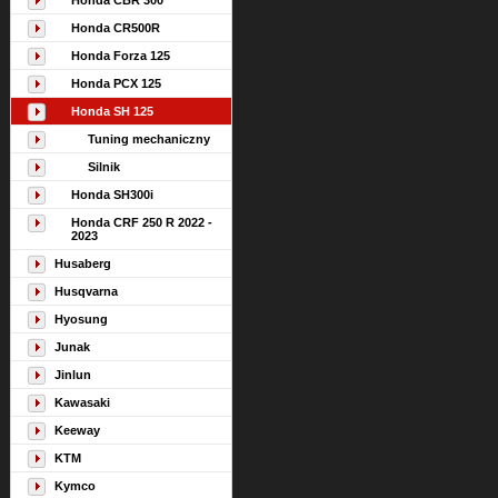
Honda CBR 300
Honda CR500R
Honda Forza 125
Honda PCX 125
Honda SH 125
Tuning mechaniczny
Silnik
Honda SH300i
Honda CRF 250 R 2022 -
2023
Husaberg
Husqvarna
Hyosung
Junak
Jinlun
Kawasaki
Keeway
KTM
Kymco