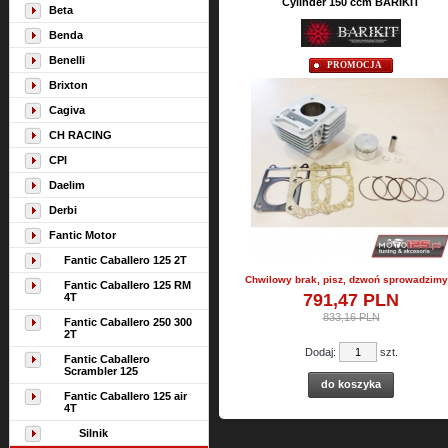
Cylinder 150 ccm BARIKIT
Beta
Benda
Benelli
PROMOCJA
Brixton
Cagiva
CH RACING
CPI
Daelim
Derbi
Fantic Motor
Fantic Caballero 125 2T
Chwilowy brak, pisz, dzwoń sprowadzimy 
Fantic Caballero 125 RM
791,
47
PLN
4T
833,16 PLN
Fantic Caballero 250 300
2T
Dodaj:
szt.
Fantic Caballero
Scrambler 125
do koszyka
Fantic Caballero 125 air
4T
Silnik