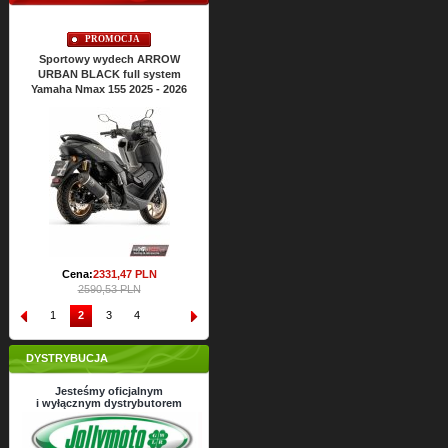
PROMOCJA
PROMOCJA
Sportowy wydech ARROW
Sportowy wydech ARROW
Spor
URBAN BLACK full system
URBAN BLACK full system
URBAN
Yamaha Nmax 155 2025 - 2026
Yamaha Nmax 125 2025 - 2026
Yamaha
Cena:
2426,
63
PLN
C
2696,26 PLN
Cena:
2331,
47
PLN
2590,53 PLN
1
2
3
4
DYSTRYBUCJA
Jesteśmy oficjalnym
i wyłącznym dystrybutorem