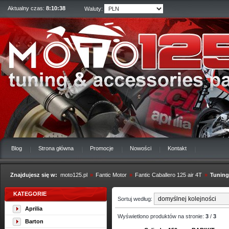
Aktualny czas:
8:10:39
Waluty:
Blog
Strona główna
Promocje
Nowości
Kontakt
Znajdujesz się w:
moto125.pl
»
Fantic Motor
»
Fantic Caballero 125 air 4T
»
Tuning
KATEGORIE
Sortuj według:
Aprilia
Wyświetlono produktów na stronie:
3
/
3
Barton