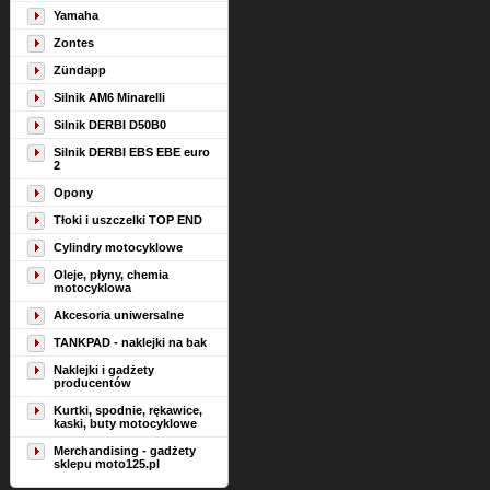
Yamaha
Zontes
Zündapp
Silnik AM6 Minarelli
Silnik DERBI D50B0
Silnik DERBI EBS EBE euro
2
Opony
Tłoki i uszczelki TOP END
Cylindry motocyklowe
Oleje, płyny, chemia
motocyklowa
Akcesoria uniwersalne
TANKPAD - naklejki na bak
Naklejki i gadżety
producentów
Kurtki, spodnie, rękawice,
kaski, buty motocyklowe
Merchandising - gadżety
sklepu moto125.pl