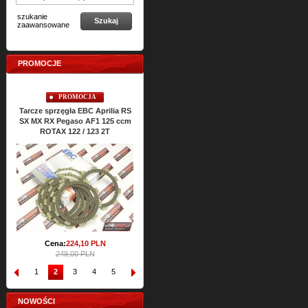
szukanie
Szukaj
zaawansowane
PROMOCJE
PROMOCJA
PROMOCJA
Tarcze sprzęgła EBC Aprilia RS
Uszczelki cylindra TOP-END
Uszczelki
SX MX RX Pegaso AF1 125 ccm
ATHENA Aprilia RS SX MX RX
RS SX M
ROTAX 122 / 123 2T
Classic 125 ccm ROTAX 122 2T
Cena:
64,
43
PLN
C
71,61 PLN
Cena:
224,
10
PLN
249,00 PLN
1
2
3
4
5
6
7
8
9
10
NOWOŚCI