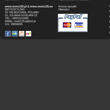
www.moto125.pl
&
www.moto125.eu
Koszty wysyłki
MOTOSTYLING
Płatności
32-700 BOCHNIA, POLAND
UL.JULIANA GOSLARA 15
TEL: +48531110400
EMAIL:
moto125.pl@o2.pl
GG:
39656055