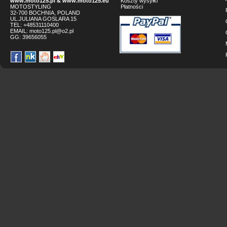
www.moto125.pl
&
www.moto125.eu
Koszty wysyłki
MOTOSTYLING
Płatności
32-700 BOCHNIA, POLAND
UL.JULIANA GOSLARA 15
TEL: +48531110400
EMAIL:
moto125.pl@o2.pl
GG:
39656055