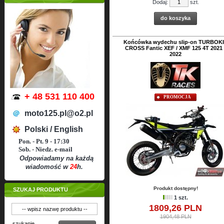
Dodaj:
szt.
do koszyka
Końcówka wydechu slip-on TURBOK
CROSS Fantic XEF / XMF 125 4T 2021 
2022
+ 48 531 110 400
PROMOCJA
moto125.pl@o2.pl
Polski / English
Pon. - Pt. 9 - 17:30
Sob. - Niedz. e-mail
Odpowiadamy na każdą
wiadomość w
24
h.
Produkt dostępny!
SZUKAJ PRODUKTU
1 szt.
1809,
26
PLN
1904,48 PLN
szukanie