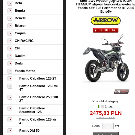
Sportowy wydech ARROW ICON
Beta
TITANIUM slip-on końcówka wydech
Fantic XEF 125 Perfomance 4T 2025
Benda
Euro5+
Benelli
Brixton
PROMOCJA
Cagiva
CH RACING
CPI
Daelim
Derbi
Fantic Motor
Fantic Caballero 125 2T
Fantic Caballero 125 RM
4T
Fantic Caballero 250 300
2T
Produkt dostępny!
1 szt.
Fantic Caballero
Scrambler 125
2475,
83
PLN
2750,92 PLN
Fantic Caballero 125 air
4T
Dodaj:
szt.
Fantic XM 50