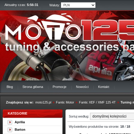
Aktualny czas:
5:56:32
Waluty:
Blog
Strona główna
Promocje
Nowości
Kontakt
Znajdujesz się w:
moto125.pl
»
Fantic Motor
»
Fantic XEF / XMF 125 4T
»
Tuning 
KATEGORIE
Sortuj według:
Aprilia
Wyświetlono produktów na stronie:
18
/
18
Barton