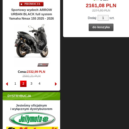
PROMOCJA
PROMOCJA
2161,
08
PLN
P
Sportowy wydech ARROW
Sportowy wydech ARROW
Sportowy
2274,80 PLN
URBAN BLACK full system
URBAN BLACK full system
URBAN BL
Dodaj:
szt.
amaha Nmax 155 2025 - 2026
Yamaha Nmax 125 2025 - 2026
Yamaha Xma
do koszyka
Cena:
2428,
22
PLN
Cena:
2698,02 PLN
26
Cena:
2332,
99
PLN
2592,21 PLN
1
2
3
4
DYSTRYBUCJA
Jesteśmy oficjalnym
i wyłącznym dystrybutorem