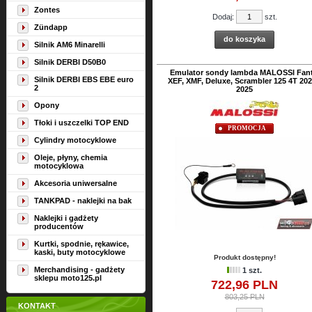
Zontes
Dodaj:
szt.
Zündapp
do koszyka
Silnik AM6 Minarelli
Silnik DERBI D50B0
Emulator sondy lambda MALOSSI Fant
Silnik DERBI EBS EBE euro
XEF, XMF, Deluxe, Scrambler 125 4T 202
2
2025
Opony
Tłoki i uszczelki TOP END
PROMOCJA
Cylindry motocyklowe
Oleje, płyny, chemia
motocyklowa
Akcesoria uniwersalne
TANKPAD - naklejki na bak
Naklejki i gadżety
producentów
Kurtki, spodnie, rękawice,
kaski, buty motocyklowe
Produkt dostępny!
Merchandising - gadżety
1 szt.
sklepu moto125.pl
722,
96
PLN
803,25 PLN
KONTAKT