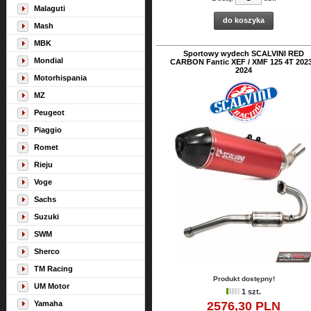
Malaguti
do koszyka
Mash
MBK
Sportowy wydech SCALVINI RED
Mondial
CARBON Fantic XEF / XMF 125 4T 2023
2024
Motorhispania
MZ
Peugeot
Piaggio
Romet
Rieju
Voge
Sachs
Suzuki
SWM
Sherco
TM Racing
Produkt dostępny!
UM Motor
1 szt.
Yamaha
2576,
30
PLN