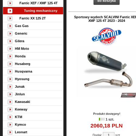
do koszyka
Fantic XEF / XMF 125 4T
Tuning mechaniczny
Sportowy wydech SCALVINI Fantic XEF
Fantic XX 125 2T
XMF 125 4T 2023 - 2024
Gas Gas
Generic
Gilera
HM Moto
Honda
Husaberg
Husqvarna
Hyosung
Junak
Jinlun
Kawasaki
Keeway
Produkt dostępny!
KTM
1 szt.
Kymco
2060,
18
PLN
Leonart
Dodaj:
szt.