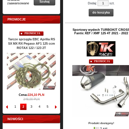
Szukaj
zaawansowane
Dodaj:
szt.
do koszyka
PROMOCJE
Sportowy wydech TURBOKIT CROS
Fantic XEF / XMF 125 4T 2021 - 2022
PROMOCJA
PROMOCJA
P
rcze sprzęgła EBC Aprilia RS
Uszczelki cylindra TOP-END
Uszczelki sil
 MX RX Pegaso AF1 125 ccm
ATHENA Aprilia RS SX MX RX
RS SX MX RX
ROTAX 122 / 123 2T
Classic 125 ccm ROTAX 122 2T
ROTA
Cena:
64,
47
PLN
Cena:
PROMOCJA
71,65 PLN
17
Cena:
224,
10
PLN
249,00 PLN
1
2
3
4
5
6
7
8
9
10
NOWOŚCI
Produkt dostępny!
1 szt.