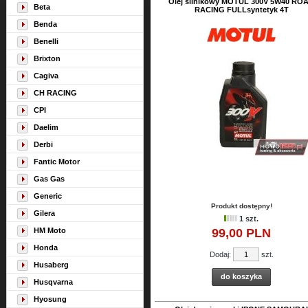
Olej silnikowy MOTUL 300V 5W40 RO
Beta
RACING FULLsyntetyk 4T
Benda
Benelli
Brixton
Cagiva
CH RACING
CPI
Daelim
Derbi
Fantic Motor
Gas Gas
Generic
Produkt dostępny!
Gilera
1 szt.
HM Moto
99,
00
PLN
Honda
Dodaj:
szt.
Husaberg
do koszyka
Husqvarna
Hyosung