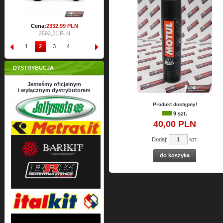
LN
1
2
3
4
DYSTRYBUCJA
Jesteśmy oficjalnym
i wyłącznym dystrybutorem
Produkt dostępny!
9 szt.
40,
00
PLN
Dodaj:
szt.
do koszyka