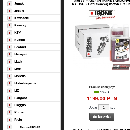
Olej do miesznaki IPONE SAMOURAI
Junak
RACING 2T (truskawka) karton 15x1 li
Jinlun
Kawasaki
Keeway
KTM
Kymco
Leonart
Malaguti
Mash
MBK
Mondial
Motorhispania
Produkt dostępny!
MZ
10 szt.
1199,
00
PLN
Peugeot
Piaggio
Dodaj:
szt.
Romet
do koszyka
Rieju
RS1 Evolution