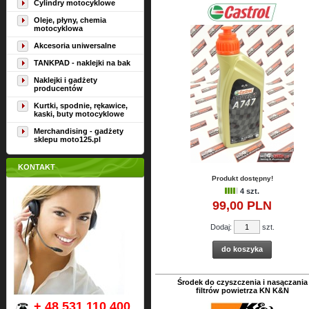
Cylindry motocyklowe
Oleje, płyny, chemia
motocyklowa
Akcesoria uniwersalne
TANKPAD - naklejki na bak
Naklejki i gadżety
producentów
Kurtki, spodnie, rękawice,
kaski, buty motocyklowe
Merchandising - gadżety
sklepu moto125.pl
KONTAKT
Produkt dostępny!
4 szt.
99,
00
PLN
Dodaj:
szt.
do koszyka
Środek do czyszczenia i nasączania
filtrów powietrza KN K&N
+ 48 531 110 400