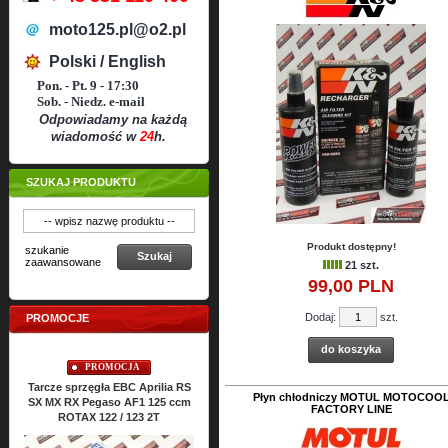
moto125.pl@o2.pl
Polski / English
Pon. - Pt. 9 - 17:30
Sob. - Niedz. e-mail
Odpowiadamy na każdą
wiadomość w
24
h.
SZUKAJ PRODUKTU
Produkt dostępny!
szukanie
Szukaj
zaawansowane
21 szt.
99,
00
PLN
Dodaj:
szt.
PROMOCJE
do koszyka
PROMOCJA
PROMOCJA
prilia RS
Uszczelki cylindra TOP-END
Uszczelki silnika ATHENA Aprilia
Płyn chłodniczy MOTUL MOTOCOO
 125 ccm
ATHENA Aprilia RS SX MX RX
RS SX MX RX Classic 125 ccm
FACTORY LINE
 2T
Classic 125 ccm ROTAX 122 2T
ROTAX 122 2T