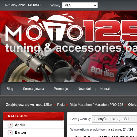
Aktualny czas:
14:18:42
Waluty:
Blog
Strona główna
Promocje
Nowości
Kontakt
Znajdujesz się w:
moto125.pl
»
Rieju
»
Rieju Marathon / Marathon PRO 125
»
Oleje
KATEGORIE
Sortuj według:
Aprilia
Wyświetlono produktów na stronie:
24
/
24
Barton