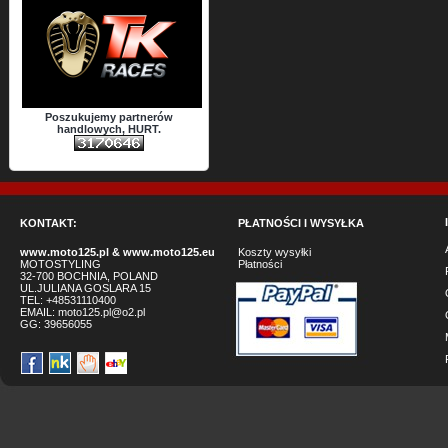
Poszukujemy partnerów
handlowych, HURT.
KONTAKT:
PŁATNOŚCI I WYSYŁKA
www.moto125.pl
&
www.moto125.eu
Koszty wysyłki
MOTOSTYLING
Płatności
32-700 BOCHNIA, POLAND
UL.JULIANA GOSLARA 15
TEL: +48531110400
EMAIL:
moto125.pl@o2.pl
GG:
39656055