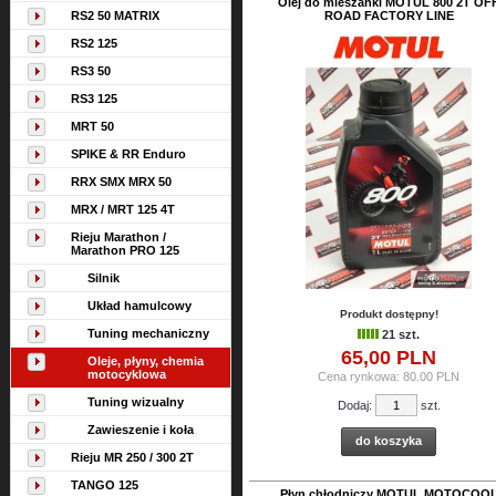
Olej do mieszanki MOTUL 800 2T OF
RS2 50 MATRIX
ROAD FACTORY LINE
RS2 125
RS3 50
RS3 125
MRT 50
SPIKE & RR Enduro
RRX SMX MRX 50
MRX / MRT 125 4T
Rieju Marathon /
Marathon PRO 125
Silnik
Układ hamulcowy
Produkt dostępny!
Tuning mechaniczny
21 szt.
65,
00
PLN
Oleje, płyny, chemia
motocyklowa
Cena rynkowa:
80.00 PLN
Tuning wizualny
Dodaj:
szt.
Zawieszenie i koła
do koszyka
Rieju MR 250 / 300 2T
TANGO 125
Płyn chłodniczy MOTUL MOTOCOO