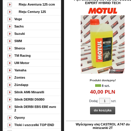
EXPERT HYBRID TECH
Rieju Aventura 125 ccm
Rieju Century 125
Voge
Sachs
Suzuki
SWM
Sherco
TM Racing
UM Motor
Yamaha
Zontes
Produkt dostępny!
Zündapp
8 szt.
40,
00
PLN
Silnik AM6 Minarelli
Silnik DERBI D50B0
Dodaj:
szt.
Silnik DERBI EBS EBE euro
2
do koszyka
Opony
Wyścigowy olej CASTROL A747 do
Tłoki i uszczelki TOP END
mieszanki 2T