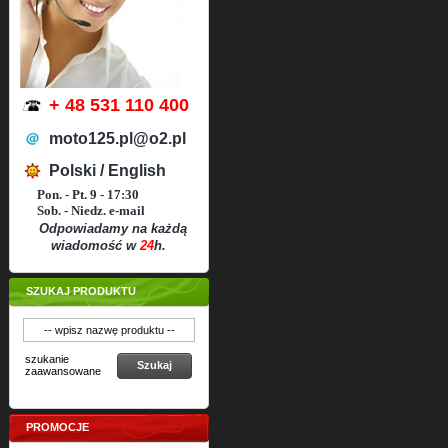
+ 48 531 110 400
moto125.pl@o2.pl
Polski / English
Pon. - Pt. 9 - 17:30
Sob. - Niedz. e-mail
Odpowiadamy na każdą
wiadomość w
24
h.
SZUKAJ PRODUKTU
szukanie
Szukaj
zaawansowane
PROMOCJE