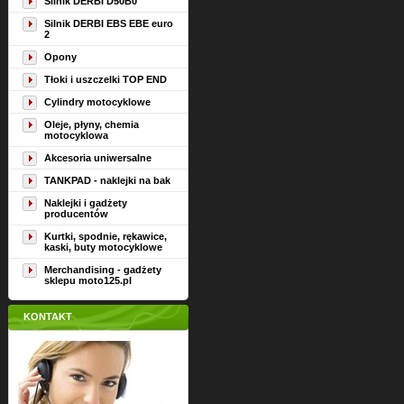
Silnik DERBI D50B0
Silnik DERBI EBS EBE euro
2
Opony
Tłoki i uszczelki TOP END
Cylindry motocyklowe
Oleje, płyny, chemia
motocyklowa
Akcesoria uniwersalne
TANKPAD - naklejki na bak
Naklejki i gadżety
producentów
Kurtki, spodnie, rękawice,
kaski, buty motocyklowe
Merchandising - gadżety
sklepu moto125.pl
KONTAKT