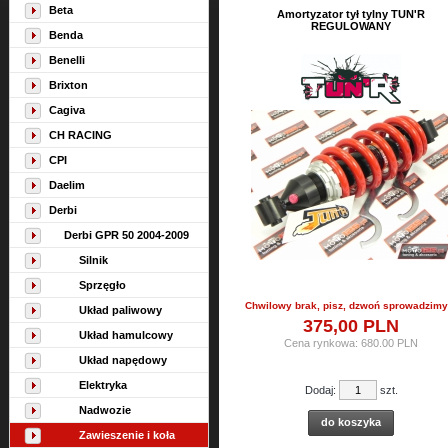
Beta
Amortyzator tył tylny TUN'R
REGULOWANY
Benda
Benelli
Brixton
Cagiva
CH RACING
CPI
Daelim
Derbi
Derbi GPR 50 2004-2009
Silnik
Sprzęgło
Chwilowy brak, pisz, dzwoń sprowadzimy 
Układ paliwowy
375,
00
PLN
Układ hamulcowy
Cena rynkowa:
680.00 PLN
Układ napędowy
Elektryka
Dodaj:
szt.
Nadwozie
do koszyka
Zawieszenie i koła