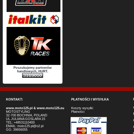
Poszukujemy partnerów
handlowych, HURT.
KONTAKT:
PŁATNOŚCI I WYSYŁKA
www.moto125.pl
&
www.moto125.eu
Koszty wysyłki
MOTOSTYLING
Płatności
32-700 BOCHNIA, POLAND
UL.JULIANA GOSLARA 15
TEL: +48531110400
EMAIL:
moto125.pl@o2.pl
GG:
39656055