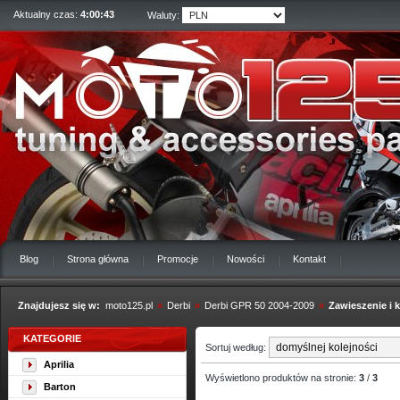
Aktualny czas:
4:00:44
Waluty:
Blog
Strona główna
Promocje
Nowości
Kontakt
Znajdujesz się w:
moto125.pl
»
Derbi
»
Derbi GPR 50 2004-2009
»
Zawieszenie i k
KATEGORIE
Sortuj według:
Aprilia
Wyświetlono produktów na stronie:
3
/
3
Barton