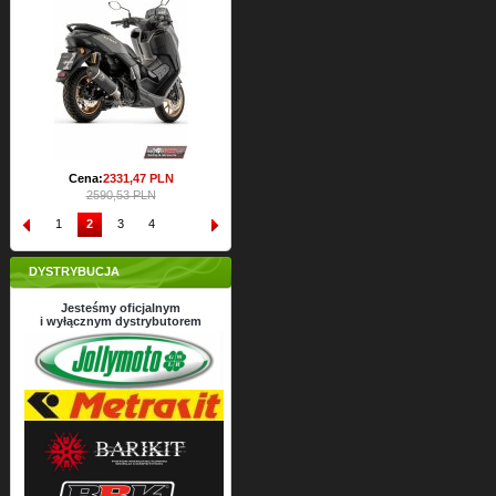
Cena:
2426,
63
PLN
Cena
2696,26 PLN
2
Cena:
2331,
47
PLN
2590,53 PLN
1
2
3
4
DYSTRYBUCJA
Jesteśmy oficjalnym
i wyłącznym dystrybutorem