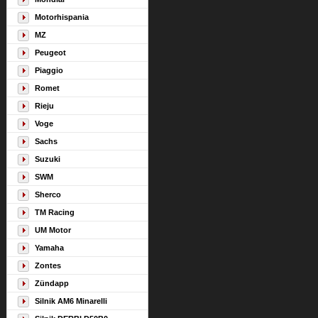
Motorhispania
MZ
Peugeot
Piaggio
Romet
Rieju
Voge
Sachs
Suzuki
SWM
Sherco
TM Racing
UM Motor
Yamaha
Zontes
Zündapp
Silnik AM6 Minarelli