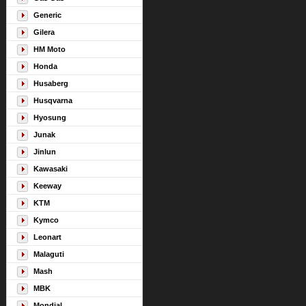
Generic
Gilera
HM Moto
Honda
Husaberg
Husqvarna
Hyosung
Junak
Jinlun
Kawasaki
Keeway
KTM
Kymco
Leonart
Malaguti
Mash
MBK
Mondial