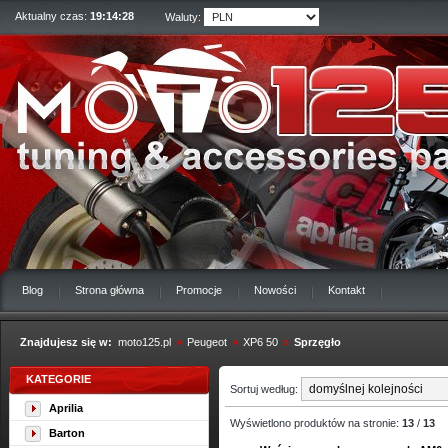
Aktualny czas:
19:14:28
Waluty:
Blog
Strona główna
Promocje
Nowości
Kontakt
Znajdujesz się w:
moto125.pl
»
Peugeot
»
XP6 50
»
Sprzęgło
KATEGORIE
Sortuj według:
Aprilia
Wyświetlono produktów na stronie:
13
/
13
Barton