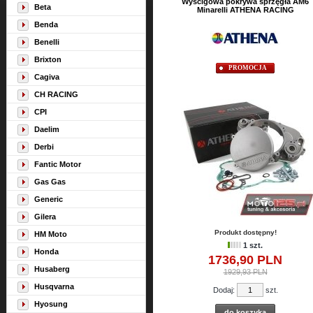
Wyścigowa pokrywa sprzęgła AM6
Beta
Minarelli ATHENA RACING
Benda
Benelli
Brixton
PROMOCJA
Cagiva
CH RACING
CPI
Daelim
Derbi
Fantic Motor
Gas Gas
Generic
Gilera
Produkt dostępny!
HM Moto
1 szt.
Honda
1736,
90
PLN
Husaberg
1929,93 PLN
Husqvarna
Dodaj:
szt.
Hyosung
do koszyka