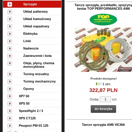
Sprzęgło
Tarcze sprzęgła, przekładki, sprężyn
kevlar TOP PERFORMANCES AM6
Układ paliwowy
Układ hamulcowy
Układ napędowy
Elektryka
Linki
Nadwozie
Zawieszenie i koła
Oleje, płyny, chemia
motocyklowa
Tuning wizualny
Produkt dostępny!
Tuning mechaniczny
1 szt.
Opony
322,
87
PLN
XP7 50
Dodaj:
szt.
XPS 50
do koszyka
Speedfight 2 / 3
XPS CT125
Tarcze sprzęgła AM6 VICMA
Peugeot PM-01 125