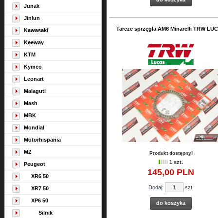
Junak
Jinlun
Tarcze sprzęgła AM6 Minarelli TRW LU
Kawasaki
Keeway
KTM
Kymco
Leonart
Malaguti
Mash
MBK
Mondial
Motorhispania
MZ
Produkt dostępny!
1 szt.
Peugeot
145,
00
PLN
XR6 50
Dodaj:
szt.
XR7 50
XP6 50
do koszyka
Silnik