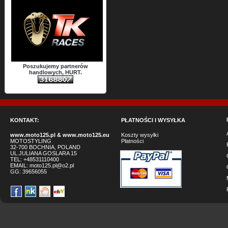
Poszukujemy partnerów
handlowych, HURT.
KONTAKT:
PŁATNOŚCI I WYSYŁKA
www.moto125.pl
&
www.moto125.eu
Koszty wysyłki
MOTOSTYLING
Płatności
32-700 BOCHNIA, POLAND
UL.JULIANA GOSLARA 15
TEL: +48531110400
EMAIL:
moto125.pl@o2.pl
GG:
39656055