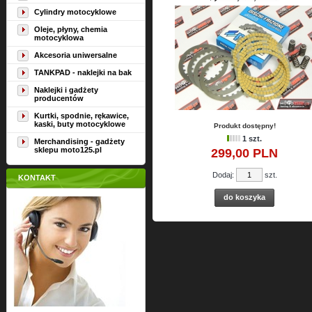
Cylindry motocyklowe
Oleje, płyny, chemia
motocyklowa
Akcesoria uniwersalne
TANKPAD - naklejki na bak
Naklejki i gadżety
producentów
Kurtki, spodnie, rękawice,
kaski, buty motocyklowe
Produkt dostępny!
1 szt.
Merchandising - gadżety
sklepu moto125.pl
299,
00
PLN
Dodaj:
szt.
KONTAKT
do koszyka