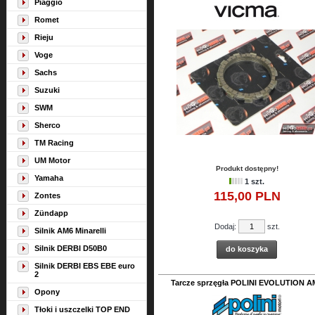
Piaggio
Romet
Rieju
Voge
Sachs
Suzuki
SWM
Sherco
TM Racing
UM Motor
Produkt dostępny!
Yamaha
1 szt.
115,
00
PLN
Zontes
Zündapp
Dodaj:
szt.
Silnik AM6 Minarelli
Silnik DERBI D50B0
do koszyka
Silnik DERBI EBS EBE euro
2
Tarcze sprzęgła POLINI EVOLUTION A
Opony
Tłoki i uszczelki TOP END