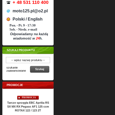
+ 48 531 110 400
moto125.pl@o2.pl
Polski / English
Pon. - Pt. 9 - 17:30
Sob. - Niedz. e-mail
Odpowiadamy na każdą
wiadomość w
24
h.
SZUKAJ PRODUKTU
szukanie
Szukaj
zaawansowane
PROMOCJE
ROMOCJA
PROMOCJA
PROMOCJA
gła EBC Aprilia RS
Uszczelki cylindra TOP-END
Uszczelki silnika ATHENA
gaso AF1 125 ccm
ATHENA Aprilia RS SX MX RX
RS SX MX RX Classic 1
22 / 123 2T
Classic 125 ccm ROTAX 122 2T
ROTAX 122 2T