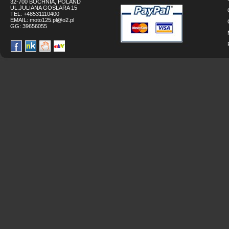
32-700 BOCHNIA, POLAND
UL.JULIANA GOSLARA 15
TEL: +48531110400
EMAIL:
moto125.pl@o2.pl
GG:
39656055