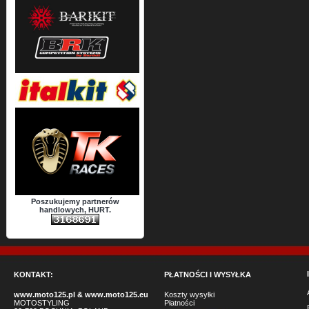
Poszukujemy partnerów
handlowych, HURT.
KONTAKT:
PŁATNOŚCI I WYSYŁKA
www.moto125.pl
&
www.moto125.eu
Koszty wysyłki
MOTOSTYLING
Płatności