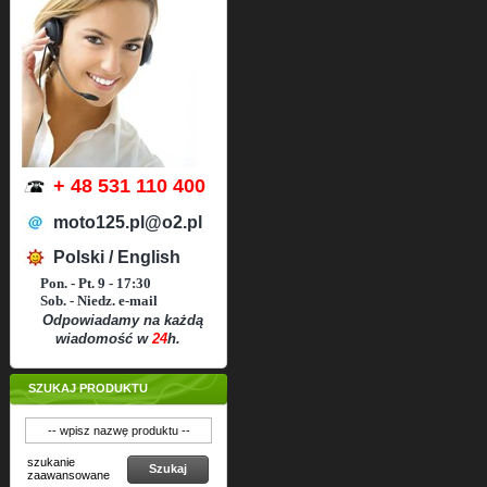
+ 48 531 110 400
moto125.pl@o2.pl
Polski / English
Pon. - Pt. 9 - 17:30
Sob. - Niedz. e-mail
Odpowiadamy na każdą
wiadomość w
24
h.
SZUKAJ PRODUKTU
szukanie
Szukaj
zaawansowane