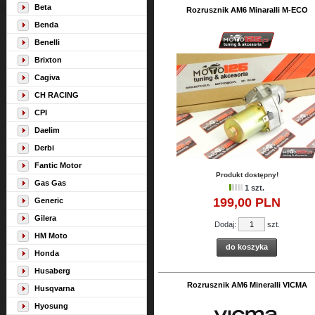
Beta
Rozrusznik AM6 Minaralli M-ECO
Benda
Benelli
Brixton
Cagiva
CH RACING
CPI
Daelim
Derbi
Fantic Motor
Produkt dostępny!
Gas Gas
1 szt.
199,
00
PLN
Generic
Gilera
Dodaj:
szt.
HM Moto
do koszyka
Honda
Husaberg
Rozrusznik AM6 Mineralli VICMA
Husqvarna
Hyosung