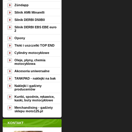
Zündapp
Silnik AM6 Minarelli
Silnik DERBI D50B0
Silnik DERBI EBS EBE euro
2
Opony
Tłoki i uszczelki TOP END
Cylindry motocyklowe
Oleje, płyny, chemia
motocyklowa
Akcesoria uniwersalne
TANKPAD - naklejki na bak
Naklejki i gadżety
producentów
Kurtki, spodnie, rękawice,
kaski, buty motocyklowe
Merchandising - gadżety
sklepu moto125.pl
KONTAKT