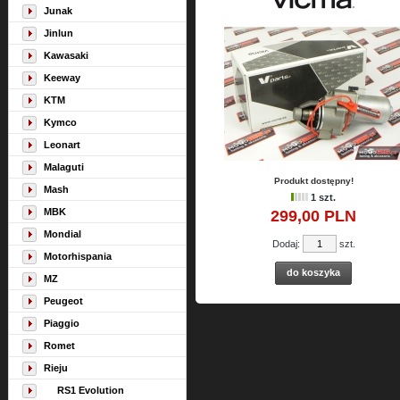
Junak
Jinlun
Kawasaki
Keeway
KTM
Kymco
Leonart
Malaguti
Produkt dostępny!
Mash
1 szt.
MBK
299,
00
PLN
Mondial
Dodaj:
szt.
Motorhispania
do koszyka
MZ
Peugeot
Piaggio
Romet
Rieju
RS1 Evolution