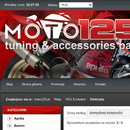
Aktualny czas:
16:27:35
Waluty:
Blog
Strona główna
Promocje
Nowości
Kontakt
Znajdujesz się w:
moto125.pl
»
Rieju
»
RS1 Evolution
»
Elektryka
KATEGORIE
Sortuj według:
Aprilia
Wyświetlono produktów na stronie:
5
/
5
Barton