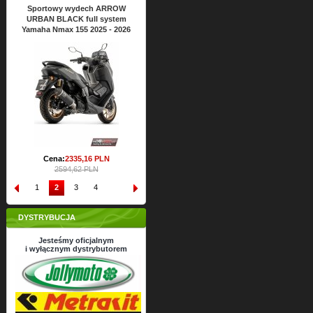
y wydech ARROW
Sportowy wydech ARROW
Sportowy wydech
ACK full system
URBAN BLACK full system
URBAN BLACK full 
ax 155 2025 - 2026
Yamaha Nmax 125 2025 - 2026
Yamaha Xmax 125 202
Cena:
2430,
47
PLN
Cena:
2430,
47
P
2700,53 PLN
2700,53 PLN
:
2335,
16
PLN
594,62 PLN
1
2
3
4
DYSTRYBUCJA
Jesteśmy oficjalnym
i wyłącznym dystrybutorem