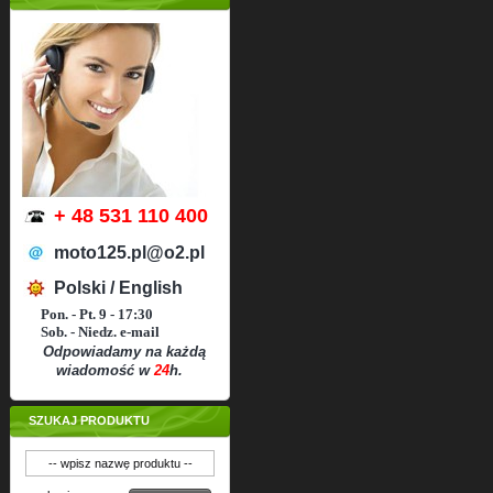
+ 48 531 110 400
moto125.pl@o2.pl
Polski / English
Pon. - Pt. 9 - 17:30
Sob. - Niedz. e-mail
Odpowiadamy na każdą
wiadomość w
24
h.
SZUKAJ PRODUKTU