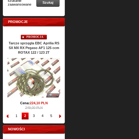
szukanie
Szukaj
zaawansowane
PROMOCJE
PROMOCJA
PROMOCJA
Tarcze sprzęgła EBC Aprilia RS
Uszczelki cylindra TOP-END
Uszczelki s
SX MX RX Pegaso AF1 125 ccm
ATHENA Aprilia RS SX MX RX
RS SX MX 
ROTAX 122 / 123 2T
Classic 125 ccm ROTAX 122 2T
R
Cena:
64,
53
PLN
Ce
71,72 PLN
Cena:
224,
10
PLN
249,00 PLN
1
2
3
4
5
6
7
8
9
10
NOWOŚCI