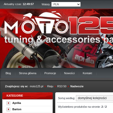
Aktualny czas:
12:49:58
Waluty:
Blog
Strona główna
Promocje
Nowości
Kontakt
Znajdujesz się w:
moto125.pl
»
Rieju
»
RS3 50
»
Nadwozie
KATEGORIE
Sortuj według:
Aprilia
Wyświetlono produktów na stronie:
2
/
2
Barton