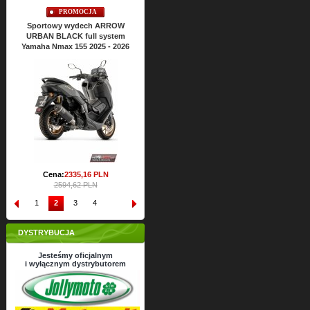
PROMOCJA
PROMOCJA
Sportowy wydech ARROW
Sportowy wydech ARROW
Sporto
URBAN BLACK full system
URBAN BLACK full system
URBAN 
Yamaha Nmax 155 2025 - 2026
Yamaha Nmax 125 2025 - 2026
Yamaha X
Cena:
2430,
47
PLN
Ce
2700,53 PLN
Cena:
2335,
16
PLN
2594,62 PLN
1
2
3
4
DYSTRYBUCJA
Jesteśmy oficjalnym
i wyłącznym dystrybutorem