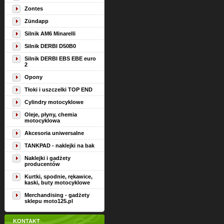
Zontes
Zündapp
Silnik AM6 Minarelli
Silnik DERBI D50B0
Silnik DERBI EBS EBE euro
2
Opony
Tłoki i uszczelki TOP END
Cylindry motocyklowe
Oleje, płyny, chemia
motocyklowa
Akcesoria uniwersalne
TANKPAD - naklejki na bak
Naklejki i gadżety
producentów
Kurtki, spodnie, rękawice,
kaski, buty motocyklowe
Merchandising - gadżety
sklepu moto125.pl
KONTAKT