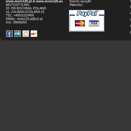
www.moto125.pl
&
www.moto125.eu
Koszty wysyłki
MOTOSTYLING
Płatności
32-700 BOCHNIA, POLAND
UL.JULIANA GOSLARA 15
TEL: +48531110400
EMAIL:
moto125.pl@o2.pl
GG:
39656055