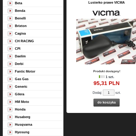
Lusterko prawe VICMA
Beta
Benda
Benelli
Brixton
Cagiva
CH RACING
CPI
Daelim
Derbi
Fantic Motor
Produkt dostępny!
1 szt.
Gas Gas
95,
31
PLN
Generic
Dodaj:
szt.
Gilera
HM Moto
do koszyka
Honda
Husaberg
Husqvarna
Hyosung