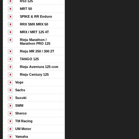
RS3 125
MRT 50
SPIKE & RR Enduro
RRX SMX MRX 50
MRX / MRT 125 4T
Rieju Marathon /
Marathon PRO 125
Rieju MR 250 / 300 2T
TANGO 125
Rieju Aventura 125 ccm
Rieju Century 125
Voge
Sachs
Suzuki
SWM
Sherco
TM Racing
UM Motor
Yamaha