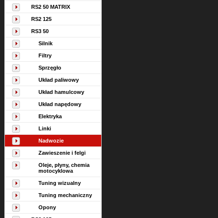
RS2 50 MATRIX
RS2 125
RS3 50
Silnik
Filtry
Sprzęgło
Układ paliwowy
Układ hamulcowy
Układ napędowy
Elektryka
Linki
Nadwozie
Zawieszenie i felgi
Oleje, płyny, chemia
motocyklowa
Tuning wizualny
Tuning mechaniczny
Opony