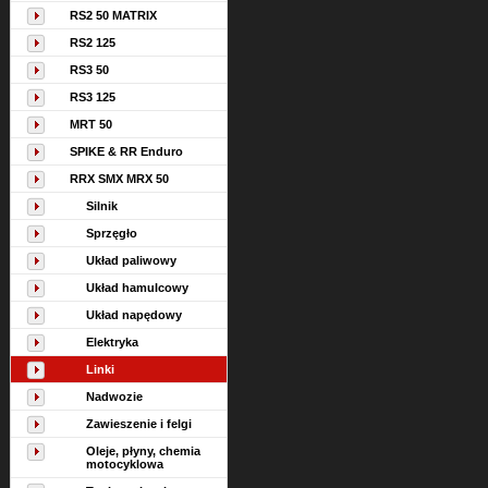
RS2 50 MATRIX
RS2 125
RS3 50
RS3 125
MRT 50
SPIKE & RR Enduro
RRX SMX MRX 50
Silnik
Sprzęgło
Układ paliwowy
Układ hamulcowy
Układ napędowy
Elektryka
Linki
Nadwozie
Zawieszenie i felgi
Oleje, płyny, chemia
motocyklowa