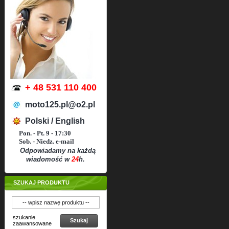
+ 48 531 110 400
moto125.pl@o2.pl
Polski / English
Pon. - Pt. 9 - 17:30
Sob. - Niedz. e-mail
Odpowiadamy na każdą
wiadomość w
24
h.
SZUKAJ PRODUKTU
szukanie
Szukaj
zaawansowane