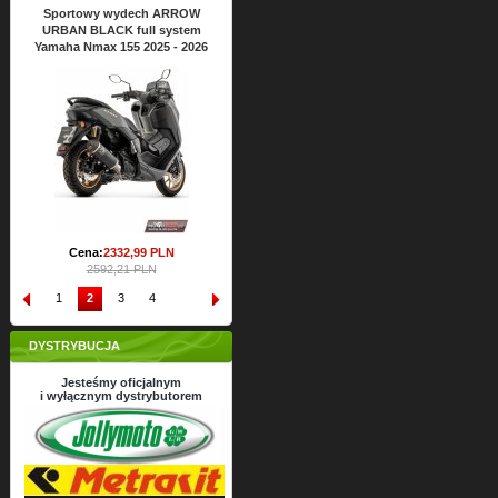
Sportowy wydech ARROW
Sportowy wydech ARROW
Sp
URBAN BLACK full system
URBAN BLACK full system
URB
Yamaha Nmax 155 2025 - 2026
Yamaha Nmax 125 2025 - 2026
Yama
Cena:
2428,
22
PLN
2698,02 PLN
Cena:
2332,
99
PLN
2592,21 PLN
1
2
3
4
DYSTRYBUCJA
Jesteśmy oficjalnym
i wyłącznym dystrybutorem