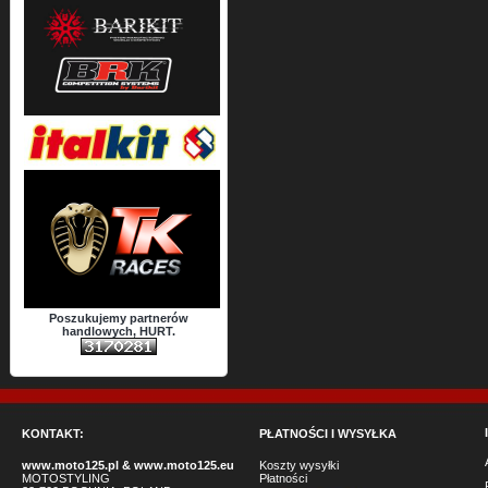
Poszukujemy partnerów
handlowych, HURT.
KONTAKT:
PŁATNOŚCI I WYSYŁKA
www.moto125.pl
&
www.moto125.eu
Koszty wysyłki
MOTOSTYLING
Płatności