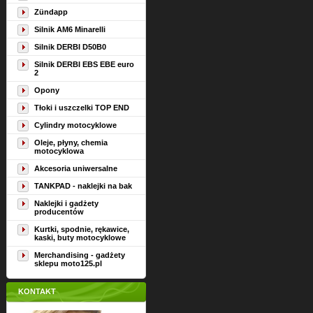
Zündapp
Silnik AM6 Minarelli
Silnik DERBI D50B0
Silnik DERBI EBS EBE euro
2
Opony
Tłoki i uszczelki TOP END
Cylindry motocyklowe
Oleje, płyny, chemia
motocyklowa
Akcesoria uniwersalne
TANKPAD - naklejki na bak
Naklejki i gadżety
producentów
Kurtki, spodnie, rękawice,
kaski, buty motocyklowe
Merchandising - gadżety
sklepu moto125.pl
KONTAKT