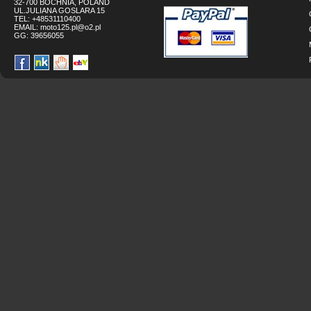
32-700 BOCHNIA, POLAND
UL.JULIANA GOSLARA 15
TEL: +48531110400
EMAIL:
moto125.pl@o2.pl
GG:
39656055