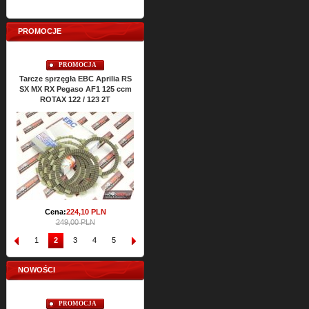
PROMOCJE
PROMOCJA
PROMOCJA
Tarcze sprzęgła EBC Aprilia RS
Uszczelki cylindra TOP-END
Uszcze
SX MX RX Pegaso AF1 125 ccm
ATHENA Aprilia RS SX MX RX
RS S
ROTAX 122 / 123 2T
Classic 125 ccm ROTAX 122 2T
Cena:
64,
47
PLN
71,65 PLN
Cena:
224,
10
PLN
249,00 PLN
1
2
3
4
5
6
7
8
9
10
NOWOŚCI
PROMOCJA
PROMOCJA