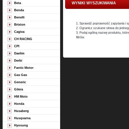
WYNIKI WYSZUKIWANIA
Beta
Benda
Benelli
1. Sprawdź poprawność zapytania i s
Brixton
2. Ogranicz szukane słowa do jedneg
Cagiva
3. Podaj ogólną nazwę produktu, któ
filtrów.
CH RACING
CPI
Daelim
Derbi
Fantic Motor
Gas Gas
Generic
Gilera
HM Moto
Honda
Husaberg
Husqvarna
Hyosung