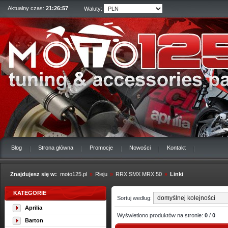
Aktualny czas:
21:26:58
Waluty:
Blog
Strona główna
Promocje
Nowości
Kontakt
Znajdujesz się w:
moto125.pl
»
Rieju
»
RRX SMX MRX 50
»
Linki
KATEGORIE
Sortuj według:
Aprilia
Wyświetlono produktów na stronie:
0
/
0
Barton