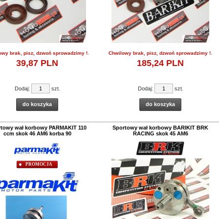
PROMOCJA
PROMOCJA
PROMOCJ
silnika ATHENA Aprilia
Uszczelki silnikowe ATHENA
Uszczelki cylindr
 RX Classic 125 ccm
ATHENA
OTAX 122 2T
Cena:
186,
36
PLN
207,09 PLN
Cena:
108,
47
na:
157,
76
PLN
120,51 PL
owy brak, pisz, dzwoń sprowadzimy !.
Chwilowy brak, pisz, dzwoń sprowadzimy !.
175,27 PLN
39,
87
PLN
185,
24
PLN
Dodaj:
szt.
Dodaj:
szt.
do koszyka
do koszyka
towy wał korbowy PARMAKIT 110
Sportowy wał korbowy BARIKIT BRK
9
10
ccm skok 46 AM6 korba 90
RACING skok 45 AM6
PROMOCJA
PROMOCJA
wy wydech ARROW
BLACK full system
max 125 2025 - 2026