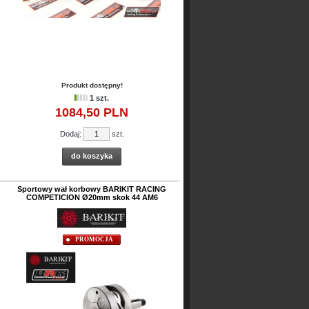
Produkt dostępny!
1 szt.
1084,
50
PLN
Dodaj:
szt.
do koszyka
Sportowy wał korbowy BARIKIT RACING
COMPETICION Ø20mm skok 44 AM6
PROMOCJA