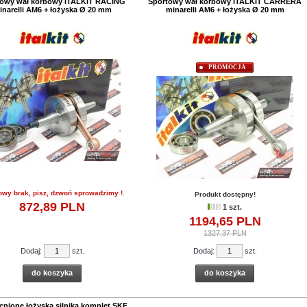
owy wał korbowy ITALKIT RACING
Sportowy wał korbowy ITALKIT CARRERA
inarelli AM6 + łożyska Ø 20 mm
minarelli AM6 + łożyska Ø 20 mm
PROMOCJA
owy brak, pisz, dzwoń sprowadzimy !.
Produkt dostępny!
872,
89
PLN
1 szt.
1194,
65
PLN
1327,37 PLN
Dodaj:
szt.
Dodaj:
szt.
do koszyka
do koszyka
nione łożyska silnika komplet SKF