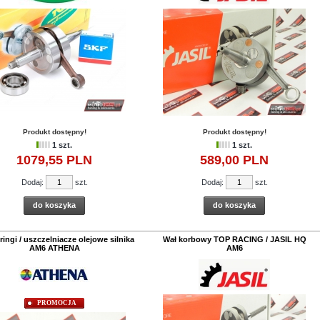
Produkt dostępny!
Produkt dostępny!
1 szt.
1 szt.
1079,
55
PLN
589,
00
PLN
Dodaj:
szt.
Dodaj:
szt.
do koszyka
do koszyka
ingi / uszczelniacze olejowe silnika
Wał korbowy TOP RACING / JASIL HQ
AM6 ATHENA
AM6
PROMOCJA