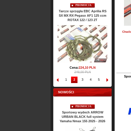
PROMOCJA
PROMOCJA
Tarcze sprzęgła EBC Aprilia RS
Uszczelki cylindra TOP-END
Uszczelki 
SX MX RX Pegaso AF1 125 ccm
ATHENA Aprilia RS SX MX RX
RS SX MX
ROTAX 122 / 123 2T
Classic 125 ccm ROTAX 122 2T
R
Cena:
64,
47
PLN
Ce
Chwil
71,65 PLN
Cena:
224,
10
PLN
249,00 PLN
Spor
1
2
3
4
5
6
7
8
NOWOŚCI
PROMOCJA
PROMOCJA
Sportowy wydech ARROW
Sportowy wydech ARROW
Sporto
URBAN BLACK full system
URBAN BLACK full system
URBAN 
Yamaha Nmax 155 2025 - 2026
Yamaha Nmax 125 2025 - 2026
Yamaha X