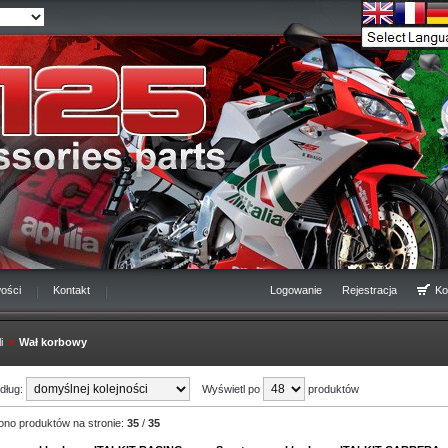
ości
Kontakt
Logowanie
Rejestracja
Ko
i
»
Wał korbowy
edług:
Wyświetl po
produktów
ono produktów na stronie:
35
/
35