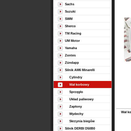
Sachs
Suzuki
SWM
Sherco
TM Racing
UM Motor
Yamaha
Zontes
Zündapp
Silnik AM6 Minarelli
Cylindry
Wał korbowy
Sprzęgło
Układ paliwowy
Zapłony
Wał k
Wydechy
Skrzynia biegów
Silnik DERBI D50B0