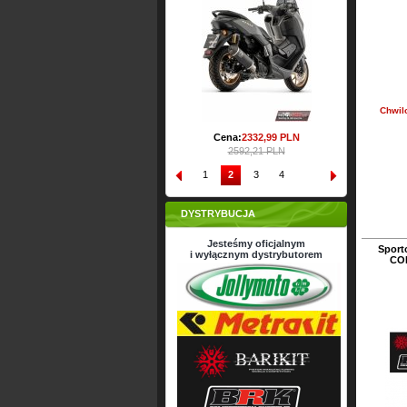
Cena:
2428,
22
PLN
Ce
2698,02 PLN
Chwil
Cena:
2332,
99
PLN
2592,21 PLN
1
2
3
4
DYSTRYBUCJA
Jesteśmy oficjalnym
Sport
i wyłącznym dystrybutorem
CO