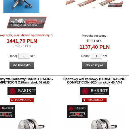
na:
2428,
22
PLN
2698,02 PLN
owy brak, pisz, dzwoń sprowadzimy !.
Produkt dostępny!
1441,
70
PLN
1 szt.
1802,12 PLN
1137,
40
PLN
Dodaj:
szt.
Dodaj:
szt.
do koszyka
do koszyka
owy wał korbowy BARIKIT RACING
Sportowy wał korbowy BARIKIT RACING
MPETICION Ø20mm skok 46 AM6
COMPETICION Ø20mm skok 45 AM6
PROMOCJA
PROMOCJA