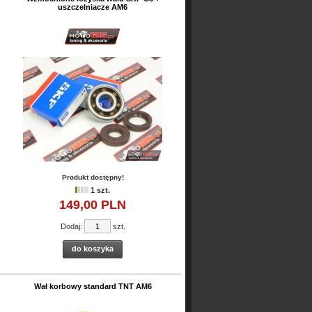
uszczelniacze AM6
Produkt dostępny!
1 szt.
149,
00
PLN
Dodaj:
szt.
do koszyka
Wał korbowy standard TNT AM6