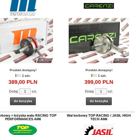
Produkt dostępny!
Produkt dostępny!
1 szt.
1 szt.
389,
00
PLN
399,
00
PLN
Dodaj:
szt.
Dodaj:
szt.
do koszyka
do koszyka
orbowy + łożyska wału RACING TOP
Wał korbowy TOP RACING / JASIL HIGH
PERFORMANCES AM6
TECH AM6