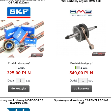
Wał korbowy orginal RMS AM6
C4 AM6 Ø20mm
Produkt dostępny!
Produkt dostępny!
1 szt.
1 szt.
325,
00
PLN
549,
00
PLN
Dodaj:
szt.
Dodaj:
szt.
do koszyka
do koszyka
rtowy wał korbowy MOTOFORCE
Sportowy wał korbowy CARENZI RACING
RACING AM6
AM6