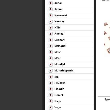
Junak
Jinlun
Kawasaki
Keeway
KTM
Kymco
Leonart
Malaguti
Mash
MBK
Mondial
Motorhispania
MZ
Peugeot
Piaggio
Romet
Spo
Rieju
Voge