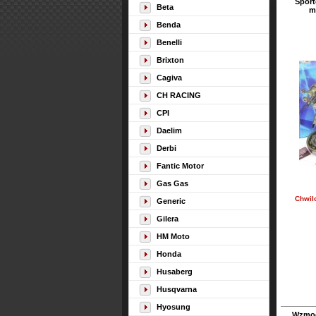
Sport
Beta
m
Benda
Benelli
Brixton
Cagiva
CH RACING
CPI
Daelim
Derbi
Fantic Motor
Gas Gas
Chwil
Generic
Gilera
HM Moto
Honda
Husaberg
Husqvarna
Hyosung
Wzmoc