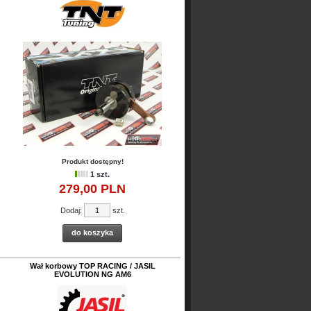
Produkt dostępny!
1 szt.
279,
00
PLN
Dodaj:
szt.
do koszyka
Wał korbowy TOP RACING / JASIL
EVOLUTION NG AM6