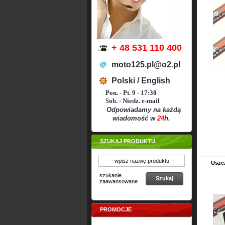
+ 48 531 110 400
moto125.pl@o2.pl
Polski / English
Pon. - Pt. 9 - 17:30
Sob. - Niedz. e-mail
Odpowiadamy na każdą
wiadomość w
24
h.
SZUKAJ PRODUKTU
Uszc
szukanie
Szukaj
zaawansowane
PROMOCJE