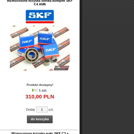
Wzmocnione łożyska silnika komplet SKF
C4 AM6
Produkt dostępny!
1 szt.
310,
00
PLN
Dodaj:
szt.
do koszyka
Wzmocnione łożyska wału SKF C3 +