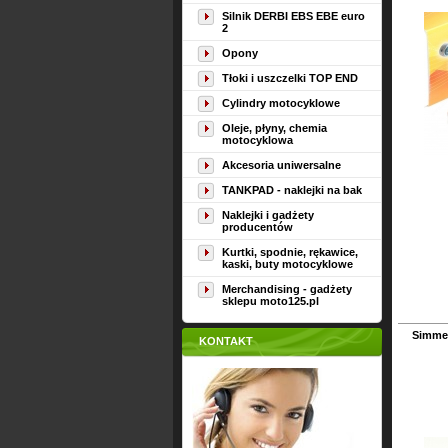
Silnik DERBI EBS EBE euro
2
Opony
Tłoki i uszczelki TOP END
Cylindry motocyklowe
Oleje, płyny, chemia
motocyklowa
Akcesoria uniwersalne
TANKPAD - naklejki na bak
Naklejki i gadżety
producentów
Kurtki, spodnie, rękawice,
kaski, buty motocyklowe
Merchandising - gadżety
sklepu moto125.pl
Simmer
KONTAKT