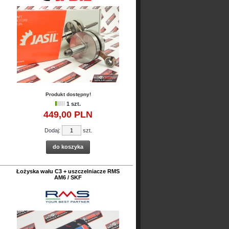
Produkt dostępny!
1 szt.
449,
00
PLN
Dodaj:
szt.
do koszyka
Łożyska wału C3 + uszczelniacze RMS
AM6 / SKF