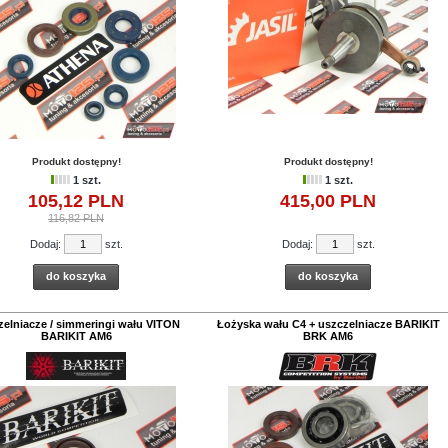
Produkt dostępny!
Produkt dostępny!
1 szt.
1 szt.
105,
12
PLN
415,
00
PLN
116,82 PLN
Dodaj:
szt.
Dodaj:
szt.
do koszyka
do koszyka
zelniacze / simmeringi wału VITON
Łożyska wału C4 + uszczelniacze BARIKIT
BARIKIT AM6
BRK AM6