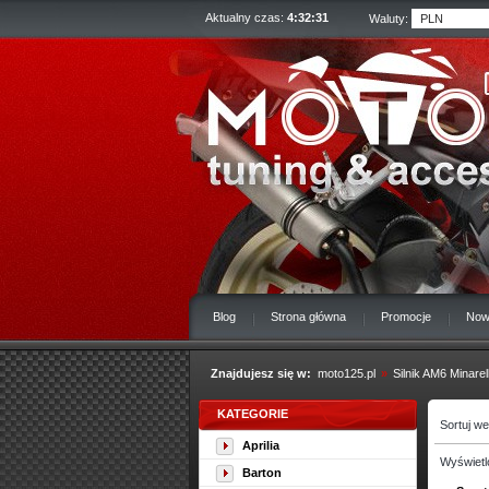
Aktualny czas:
4:32:32
Waluty:
Blog
Strona główna
Promocje
Now
Znajdujesz się w:
moto125.pl
»
Silnik AM6 Minarell
KATEGORIE
Sortuj w
Aprilia
Wyświetl
Barton