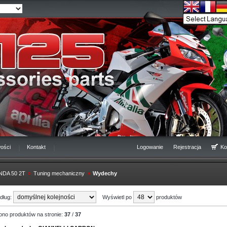
ości
Kontakt
Logowanie
Rejestracja
Ko
NDA 50 2T
»
Tuning mechaniczny
»
Wydechy
edług:
Wyświetl po
produktów
ono produktów na stronie:
37
/
37