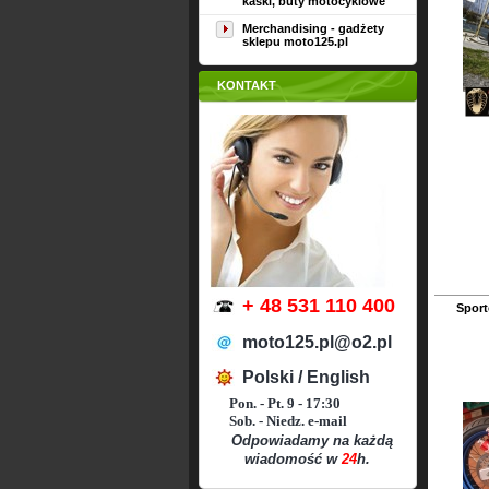
kaski, buty motocyklowe
Merchandising - gadżety
sklepu moto125.pl
KONTAKT
+ 48 531 110 400
Spor
moto125.pl@o2.pl
Polski / English
Pon. - Pt. 9 - 17:30
Sob. - Niedz. e-mail
Odpowiadamy na każdą
wiadomość w
24
h.