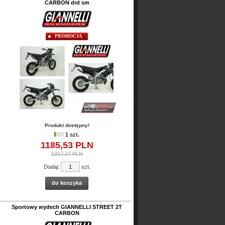
CARBON drd sm
PROMOCJA
Produkt dostępny!
1 szt.
1185,
53
PLN
1317,27 PLN
Dodaj:
szt.
do koszyka
Sportowy wydech GIANNELLI STREET 2T
CARBON