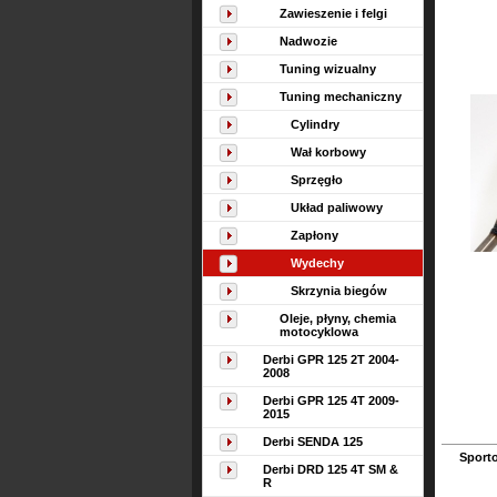
Zawieszenie i felgi
Nadwozie
Tuning wizualny
Tuning mechaniczny
Cylindry
Wał korbowy
Sprzęgło
Układ paliwowy
Zapłony
Wydechy
Skrzynia biegów
Oleje, płyny, chemia
motocyklowa
Derbi GPR 125 2T 2004-
2008
Derbi GPR 125 4T 2009-
2015
Derbi SENDA 125
Sport
Derbi DRD 125 4T SM &
R