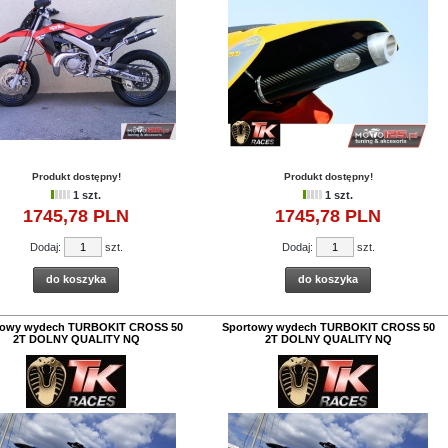
Produkt dostępny!
Produkt dostępny!
1 szt.
1 szt.
1745,
78
PLN
1745,
78
PLN
Dodaj:
szt.
Dodaj:
szt.
do koszyka
do koszyka
towy wydech TURBOKIT CROSS 50
Sportowy wydech TURBOKIT CROSS 50
2T DOLNY QUALITY NQ
2T DOLNY QUALITY NQ