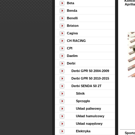
Końcó
Beta
Aprili
Benda
Benelli
Brixton
Cagiva
CH RACING
CPI
Daelim
Derbi
Derbi GPR 50 2004-2009
Derbi GPR 50 2010-2015
Derbi SENDA 50 2T
Silnik
Sprzęgło
Układ paliwowy
Układ hamulcowy
Układ napędowy
Elektryka
Sport