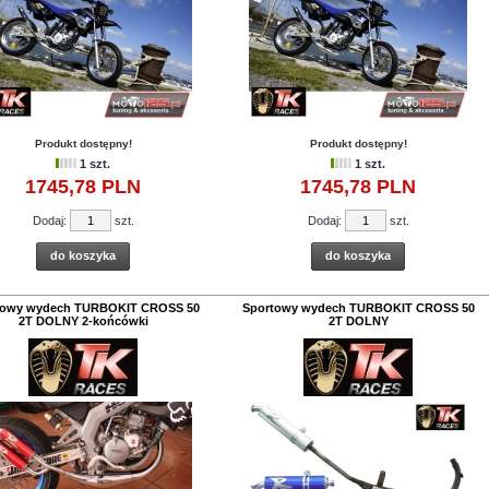
Produkt dostępny!
Produkt dostępny!
1 szt.
1 szt.
1745,
78
PLN
1745,
78
PLN
Dodaj:
szt.
Dodaj:
szt.
do koszyka
do koszyka
towy wydech TURBOKIT CROSS 50
Sportowy wydech TURBOKIT CROSS 50
2T DOLNY 2-końcówki
2T DOLNY