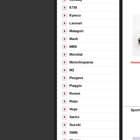
KTM
Kymco
Leonart
Malaguti
Mash
MBK
Mondial
Motorhispania
Chwil
MZ
Peugeot
Piaggio
Romet
Rieju
Voge
Spor
Sachs
Suzuki
SWM