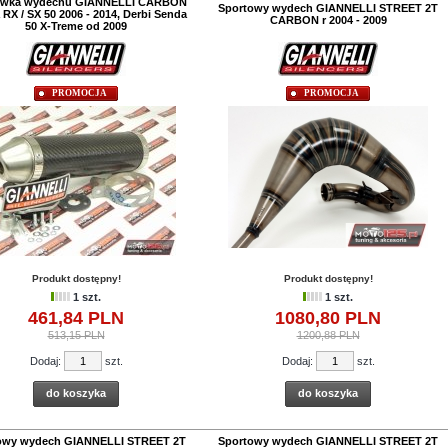
wka wydechu GIANNELLI CARBON
Sportowy wydech GIANNELLI STREET 2T
a RX / SX 50 2006 - 2014, Derbi Senda
CARBON r 2004 - 2009
50 X-Treme od 2009
PROMOCJA
PROMOCJA
Produkt dostępny!
Produkt dostępny!
1 szt.
1 szt.
461,
84
PLN
1080,
80
PLN
513,15 PLN
1200,88 PLN
Dodaj:
szt.
Dodaj:
szt.
do koszyka
do koszyka
owy wydech GIANNELLI STREET 2T
Sportowy wydech GIANNELLI STREET 2T