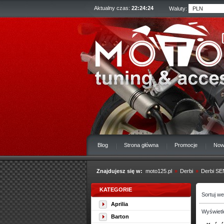
Aktualny czas:
22:24:25
Waluty:
Blog
Strona główna
Promocje
Now
Znajdujesz się w:
moto125.pl
»
Derbi
»
Derbi SE
KATEGORIE
Sortuj w
Aprilia
Wyświetl
Barton