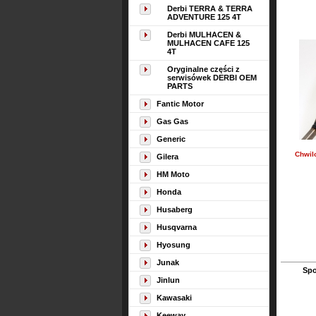
Derbi TERRA & TERRA
ADVENTURE 125 4T
Derbi MULHACEN &
MULHACEN CAFE 125
4T
Oryginalne części z
serwisówek DERBI OEM
PARTS
Fantic Motor
Gas Gas
Generic
Chwil
Gilera
HM Moto
Honda
Husaberg
Husqvarna
Hyosung
Junak
Spo
Jinlun
Kawasaki
Keeway