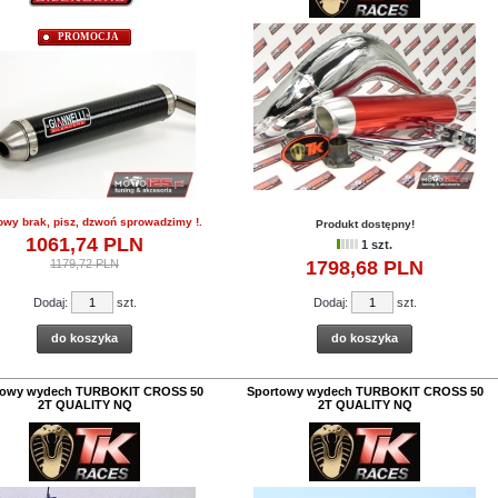
PROMOCJA
owy brak, pisz, dzwoń sprowadzimy !.
Produkt dostępny!
1061,
74
PLN
1 szt.
1179,72 PLN
1798,
68
PLN
Dodaj:
szt.
Dodaj:
szt.
do koszyka
do koszyka
towy wydech TURBOKIT CROSS 50
Sportowy wydech TURBOKIT CROSS 50
2T QUALITY NQ
2T QUALITY NQ