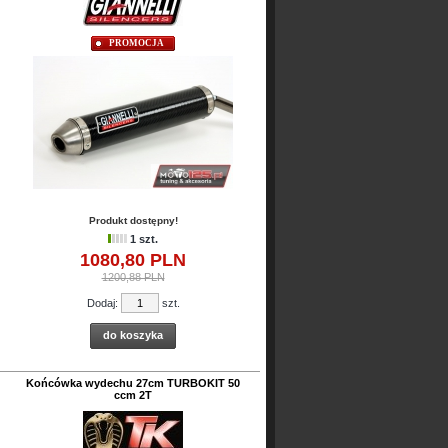
PROMOCJA
Produkt dostępny!
1 szt.
1080,
80
PLN
1200,88 PLN
Dodaj:
szt.
do koszyka
Końcówka wydechu 27cm TURBOKIT 50
ccm 2T