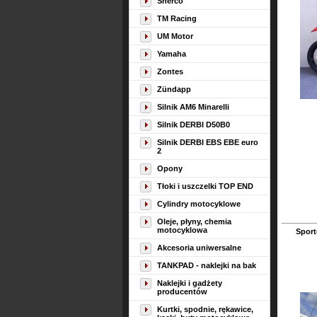
Sherco
TM Racing
UM Motor
Yamaha
Zontes
Zündapp
Silnik AM6 Minarelli
Silnik DERBI D50B0
Silnik DERBI EBS EBE euro
2
Opony
Tłoki i uszczelki TOP END
Cylindry motocyklowe
Oleje, płyny, chemia
motocyklowa
Spor
Akcesoria uniwersalne
TANKPAD - naklejki na bak
Naklejki i gadżety
producentów
Kurtki, spodnie, rękawice,