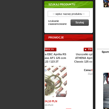
SZUKAJ PRODUKTU
szukanie
Szukaj
zaawansowane
PROMOCJE
PROMOCJA
PROMOCJA
Spor
Tarcze sprzęgła EBC Aprilia RS
Uszczelki cylindra TOP-END
Uszczelki 
SX MX RX Pegaso AF1 125 ccm
ATHENA Aprilia RS SX MX RX
RS SX MX
ROTAX 122 / 123 2T
Classic 125 ccm ROTAX 122 2T
R
Cena:
64,
47
PLN
Ce
71,65 PLN
Cena:
224,
10
PLN
249,00 PLN