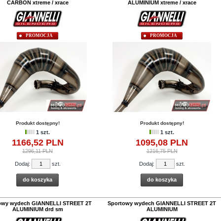
CARBON xtreme / xrace
ALUMINIUM xtreme / xrace
PROMOCJA
PROMOCJA
Produkt dostępny!
Produkt dostępny!
1 szt.
1 szt.
1166,
52
PLN
1095,
08
PLN
1296,11 PLN
1216,75 PLN
Dodaj:
szt.
Dodaj:
szt.
do koszyka
do koszyka
owy wydech GIANNELLI STREET 2T
Sportowy wydech GIANNELLI STREET 2T
ALUMINIUM drd sm
ALUMINIUM