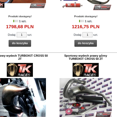
Produkt dostępny!
Produkt dostępny!
1 szt.
1 szt.
1798,
68
PLN
1216,
75
PLN
Dodaj:
szt.
Dodaj:
szt.
do koszyka
do koszyka
PROMOCJA
PROMOCJA
PROMOCJ
towy wydech TURBOKIT CROSS 50
Sportowy wydech prawy górny
silnika ATHENA Aprilia
Uszczelki silnikowe ATHENA
Uszczelki cylindr
2T
TURBOKIT CROSS 50 2T
 RX Classic 125 ccm
ATHENA
OTAX 122 2T
Cena:
186,
36
PLN
207,09 PLN
Cena:
108,
47
na:
157,
76
PLN
120,51 PL
175,27 PLN