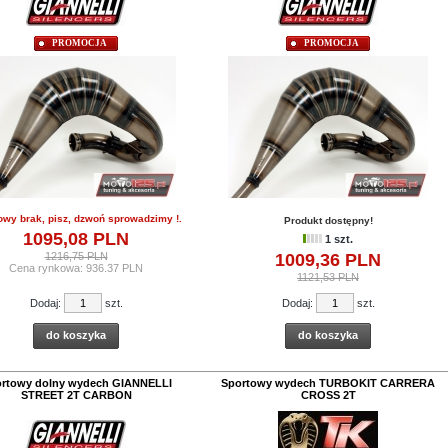
PROMOCJA
PROMOCJA
owy brak, pisz, dzwoń sprowadzimy !.
Produkt dostępny!
1095,
08
PLN
1 szt.
1216,75 PLN
1009,
36
PLN
Cena rynkowa:
936.37 PLN
1121,53 PLN
Dodaj:
szt.
Dodaj:
szt.
do koszyka
do koszyka
rtowy dolny wydech GIANNELLI
Sportowy wydech TURBOKIT CARRERA
STREET 2T CARBON
CROSS 2T