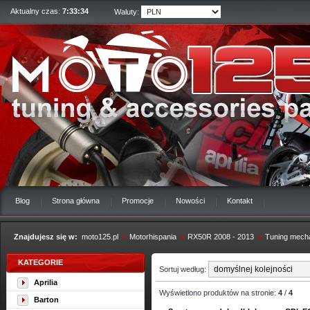
Aktualny czas:
7:33:34
Waluty:
Blog
Strona główna
Promocje
Nowości
Kontakt
Znajdujesz się w:
moto125.pl
»
Motorhispania
»
RX50R 2008 - 2013
»
Tuning mech
KATEGORIE
Sortuj według:
Aprilia
Wyświetlono produktów na stronie:
4
/
4
Barton