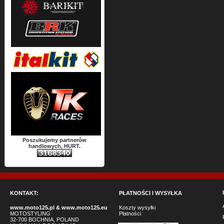
Poszukujemy partnerów
handlowych, HURT.
KONTAKT:
PŁATNOŚCI I WYSYŁKA
www.moto125.pl
&
www.moto125.eu
Koszty wysyłki
MOTOSTYLING
Płatności
32-700 BOCHNIA, POLAND