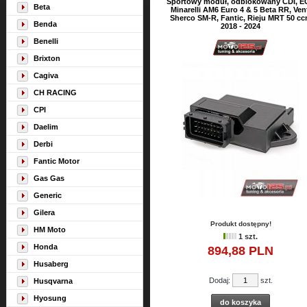
Sportowy moduł, odblokowany CDI, E
Beta
Minarelli AM6 Euro 4 & 5 Beta RR, Ven
Sherco SM-R, Fantic, Rieju MRT 50 c
Benda
2018 - 2024
Benelli
Brixton
Cagiva
CH RACING
CPI
Daelim
Derbi
Fantic Motor
Gas Gas
Generic
Gilera
Produkt dostępny!
HM Moto
1 szt.
Honda
894,
88
PLN
Husaberg
Dodaj:
szt.
Husqvarna
Hyosung
do koszyka