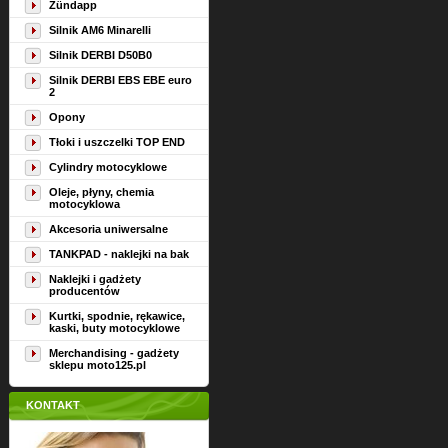
Zündapp
Silnik AM6 Minarelli
Silnik DERBI D50B0
Silnik DERBI EBS EBE euro
2
Opony
Tłoki i uszczelki TOP END
Cylindry motocyklowe
Oleje, płyny, chemia
motocyklowa
Akcesoria uniwersalne
TANKPAD - naklejki na bak
Naklejki i gadżety
producentów
Kurtki, spodnie, rękawice,
kaski, buty motocyklowe
Merchandising - gadżety
sklepu moto125.pl
KONTAKT