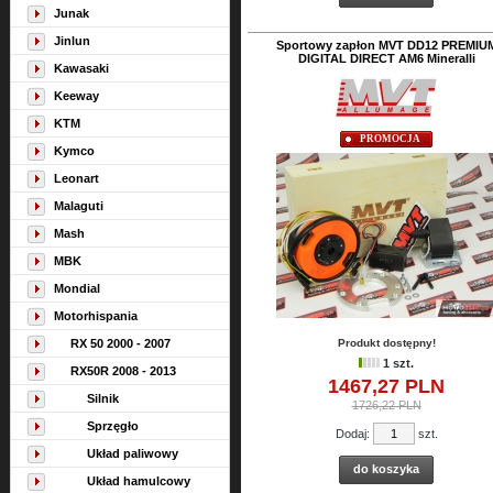
Junak
Jinlun
Sportowy zapłon MVT DD12 PREMIU
DIGITAL DIRECT AM6 Mineralli
Kawasaki
Keeway
KTM
PROMOCJA
Kymco
Leonart
Malaguti
Mash
MBK
Mondial
Motorhispania
RX 50 2000 - 2007
Produkt dostępny!
1 szt.
RX50R 2008 - 2013
1467,
27
PLN
Silnik
1726,22 PLN
Sprzęgło
Dodaj:
szt.
Układ paliwowy
do koszyka
Układ hamulcowy