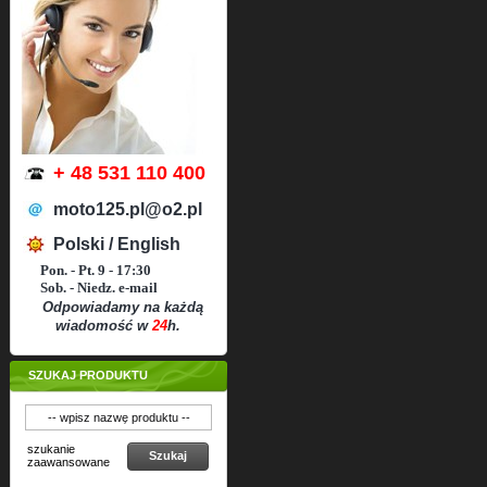
+ 48 531 110 400
moto125.pl@o2.pl
Polski / English
Pon. - Pt. 9 - 17:30
Sob. - Niedz. e-mail
Odpowiadamy na każdą
wiadomość w
24
h.
SZUKAJ PRODUKTU
szukanie
Szukaj
zaawansowane