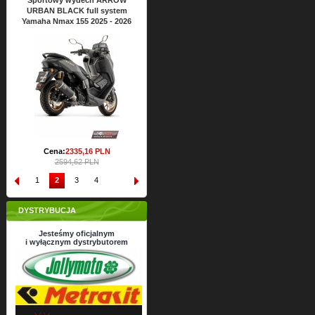
ROW
Sportowy wydech ARROW
Sportowy wydech ARROW
tem
URBAN BLACK full system
URBAN BLACK full system
 2026
Yamaha Nmax 125 2025 - 2026
Yamaha Xmax 125 2025 - 2026
Cena:
2430,
47
PLN
Cena:
2430,
47
PLN
2700,53 PLN
2700,53 PLN
1
2
3
4
DYSTRYBUCJA
Jesteśmy oficjalnym
i wyłącznym dystrybutorem