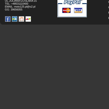
UL.JULIANA GOSLARA 15
TEL: +48531110400
EMAIL:
moto125.pl@o2.pl
GG:
39656055