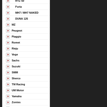
RYZ 50
Furia
MH7 / MH7 NAKED
DUNA 125
MZ
Peugeot
Piaggio
Romet
Rieju
Voge
Sachs
Suzuki
SWM
Sherco
TM Racing
UM Motor
Yamaha
Zontes