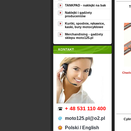
TANKPAD - naklejki na bak
T
Naklejki i gadżety
producentów
Kurtki, spodnie, rękawice,
kaski, buty motocyklowe
Merchandising - gadżety
sklepu moto125.pl
KONTAKT
Chwil
+ 48 531 110 400
moto125.pl@o2.pl
Cyli
Polski / English