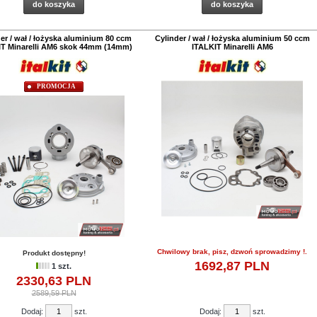
do koszyka
do koszyka
er / wał / łożyska aluminium 80 ccm
Cylinder / wał / łożyska aluminium 50 ccm
IT Minarelli AM6 skok 44mm (14mm)
ITALKIT Minarelli AM6
PROMOCJA
Chwilowy brak, pisz, dzwoń sprowadzimy !.
Produkt dostępny!
1692,
87
PLN
1 szt.
2330,
63
PLN
2589,59 PLN
Dodaj:
szt.
Dodaj:
szt.