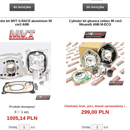
do koszyka
do koszyka
nder kit MVT S-RACE aluminium 50
Cylinder kit głowica żeliwo 85 cm3
cm3 AM6
Minarelli AM6 M-ECO
Chwilowy brak, pisz, dzwoń sprowadzimy !.
Produkt dostępny!
299,
00
PLN
1 szt.
1005,
14
PLN
Dodaj:
szt.
Dodaj:
szt.