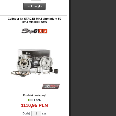
do koszyka
Cylinder kit STAGE6 MK2 aluminium 50
cm3 Minarelli AM6
Produkt dostępny!
1 szt.
1110,
95
PLN
Dodaj:
szt.