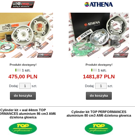
Produkt dostępny!
Produkt dostępny!
1 szt.
1 szt.
475,
00
PLN
1481,
87
PLN
Dodaj:
szt.
Dodaj:
szt.
PROMOCJA
PROMOCJA
PROMOCJ
silnika ATHENA Aprilia
Uszczelki silnikowe ATHENA
Uszczelki cylindr
do koszyka
do koszyka
 RX Classic 125 ccm
ATHENA
OTAX 122 2T
Cena:
186,
36
PLN
207,09 PLN
Cena:
108,
47
Cylinder kit + wał 44mm TOP
Cylinder kit TOP PERFORMANCES
ORMANCES aluminium 86 cm3 AM6
na:
157,
76
PLN
120,51 PL
aluminium 80 cm3 AM6 dzielona głowica
dzielona głowica
175,27 PLN