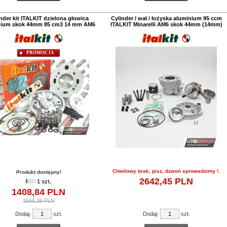
nder kit ITALKIT dzielona głowica
Cylinder / wał / łożyska aluminium 95 ccm
nium skok 44mm 85 cm3 14 mm AM6
ITALKIT Minarelli AM6 skok 44mm (14mm)
PROMOCJA
Chwilowy brak, pisz, dzwoń sprowadzimy !.
Produkt dostępny!
2642,
45
PLN
1 szt.
1408,
84
PLN
1565,39 PLN
Dodaj:
szt.
Dodaj:
szt.