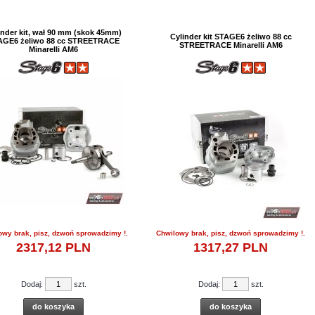
inder kit, wał 90 mm (skok 45mm)
Cylinder kit STAGE6 żeliwo 88 cc
AGE6 żeliwo 88 cc STREETRACE
STREETRACE Minarelli AM6
Minarelli AM6
owy brak, pisz, dzwoń sprowadzimy !.
Chwilowy brak, pisz, dzwoń sprowadzimy !.
2317,
12
PLN
1317,
27
PLN
Dodaj:
szt.
Dodaj:
szt.
do koszyka
do koszyka