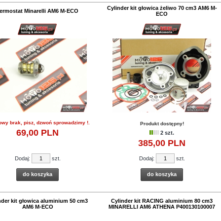
Cylinder kit głowica żeliwo 70 cm3 AM6 M-
ermostat Minarelli AM6 M-ECO
ECO
owy brak, pisz, dzwoń sprowadzimy !.
Produkt dostępny!
69,
00
PLN
2 szt.
385,
00
PLN
Dodaj:
szt.
Dodaj:
szt.
do koszyka
do koszyka
nder kit głowica aluminium 50 cm3
Cylinder kit RACING aluminium 80 cm3
AM6 M-ECO
MINARELLI AM6 ATHENA P400130100007