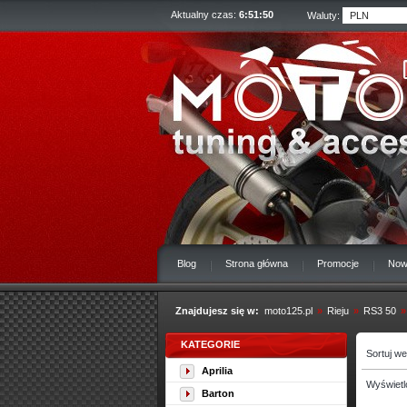
Aktualny czas:
6:51:51
Waluty:
Blog
Strona główna
Promocje
Now
Znajdujesz się w:
moto125.pl
»
Rieju
»
RS3 50
»
KATEGORIE
Sortuj w
Aprilia
Wyświetl
Barton