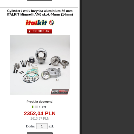
Cylinder / wał / łożyska aluminium 86 ccm
ITALKIT Minarelli AM6 skok 44mm (14mm)
PROMOCJA
Produkt dostępny!
1 szt.
2352,
04
PLN
2613,37 PLN
Dodaj:
szt.