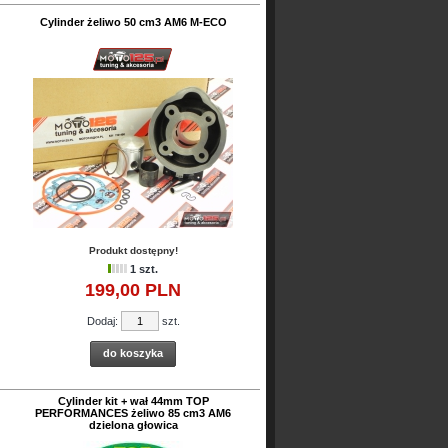
Cylinder żeliwo 50 cm3 AM6 M-ECO
Produkt dostępny!
1 szt.
199,
00
PLN
Dodaj:
szt.
do koszyka
Cylinder kit + wał 44mm TOP
PERFORMANCES żeliwo 85 cm3 AM6
dzielona głowica