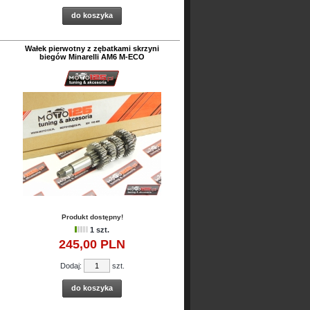
do koszyka
Wałek pierwotny z zębatkami skrzyni
biegów Minarelli AM6 M-ECO
Produkt dostępny!
1 szt.
245,
00
PLN
Dodaj:
szt.
do koszyka