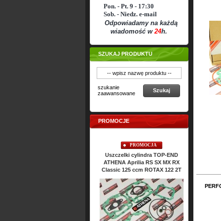
Pon. - Pt. 9 - 17:30
Sob. - Niedz. e-mail
Odpowiadamy na każdą
wiadomość w
24
h.
SZUKAJ PRODUKTU
szukanie
Szukaj
zaawansowane
PROMOCJE
PROMOCJA
PROMOCJA
Tarcze sprzęgła EBC Aprilia RS
Uszczelki cylindra TOP-END
Uszczelki 
SX MX RX Pegaso AF1 125 ccm
ATHENA Aprilia RS SX MX RX
RS SX MX
ROTAX 122 / 123 2T
Classic 125 ccm ROTAX 122 2T
R
PERF
Ce