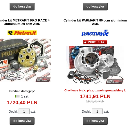
do koszyka
do koszyka
inder kit METRAKIT PRO RACE 4
Cylinder kit PARMAKIT 80 ccm aluminium
aluminium 80 ccm AM6
AM6
PROMOCJA
Chwilowy brak, pisz, dzwoń sprowadzimy !.
Produkt dostępny!
1741,
91
PLN
1 szt.
1720,
40
PLN
1935,45 PLN
Dodaj:
szt.
Dodaj:
szt.
do koszyka
do koszyka