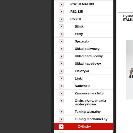
RS2 50 MATRIX
RS2 125
Cylind
RS3 50
ITALK
Silnik
Filtry
Sprzęgło
Układ paliwowy
Układ hamulcowy
Układ napędowy
Elektryka
Linki
Nadwozie
Zawieszenie i felgi
Oleje, płyny, chemia
motocyklowa
Tuning wizualny
Tuning mechaniczny
Cylindry