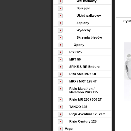
Wał korbowy
Sprzęgło
Układ paliwowy
Cyli
Zapłony
Wydechy
Skrzynia biegów
Opony
RS3 125
MRT 50
SPIKE & RR Enduro
RRX SMX MRX 50
MRX / MRT 125 4T
Rieju Marathon /
Marathon PRO 125
Rieju MR 250 / 300 2T
TANGO 125
Rieju Aventura 125 ccm
Rieju Century 125
Voge