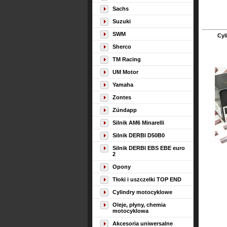
Sachs
Suzuki
SWM
Cyl
Sherco
TM Racing
UM Motor
Yamaha
Zontes
Zündapp
Silnik AM6 Minarelli
Silnik DERBI D50B0
Silnik DERBI EBS EBE euro
2
Opony
Tłoki i uszczelki TOP END
Cylindry motocyklowe
Oleje, płyny, chemia
motocyklowa
Akcesoria uniwersalne