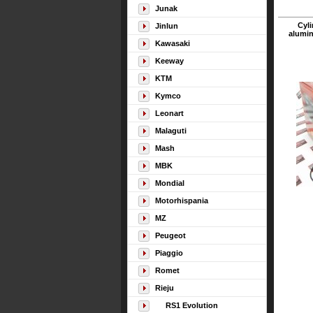
Junak
Cyli
Jinlun
alumi
Kawasaki
Keeway
KTM
Kymco
Leonart
Malaguti
Mash
MBK
Mondial
Motorhispania
MZ
Peugeot
Piaggio
Romet
Rieju
RS1 Evolution