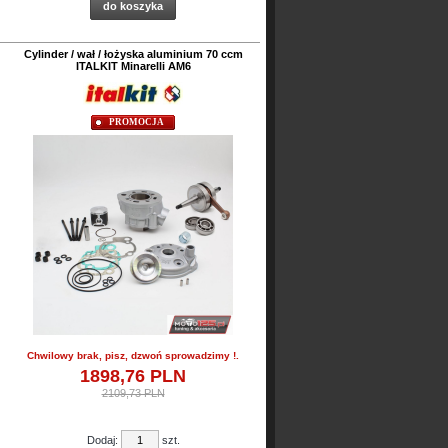
do koszyka
Cylinder / wał / łożyska aluminium 70 ccm
ITALKIT Minarelli AM6
PROMOCJA
Chwilowy brak, pisz, dzwoń sprowadzimy !.
1898,
76
PLN
2109,73 PLN
Dodaj:
szt.