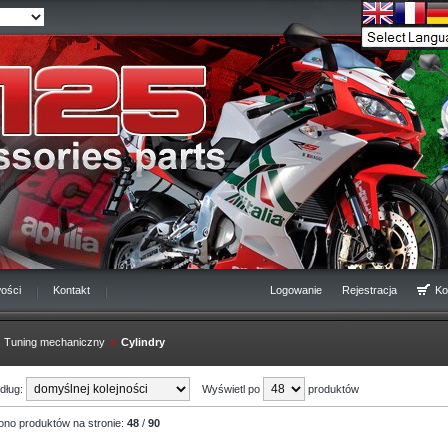
ości
Kontakt
Logowanie
Rejestracja
Ko
Tuning mechaniczny
»
Cylindry
edług:
Wyświetl po
produktów
ono produktów na stronie:
48
/
90