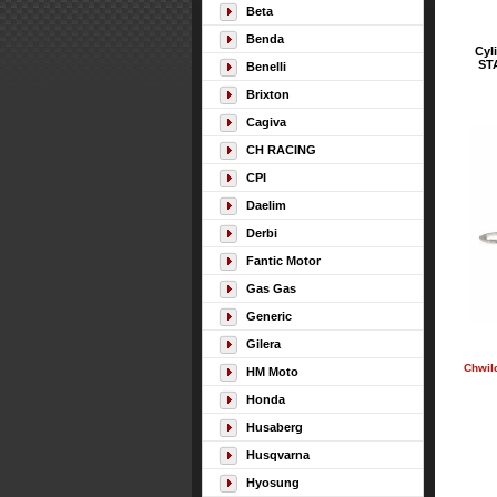
Beta
Benda
Cyl
ST
Benelli
Brixton
Cagiva
CH RACING
CPI
Daelim
Derbi
Fantic Motor
Gas Gas
Generic
Gilera
Chwil
HM Moto
Honda
Husaberg
Husqvarna
Hyosung