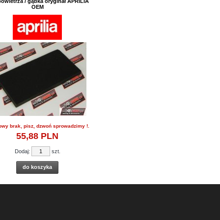
 powietrza / gąbka oryginał APRILIA
OEM
owy brak, pisz, dzwoń sprowadzimy !.
55,
88
PLN
Dodaj:
szt.
do koszyka