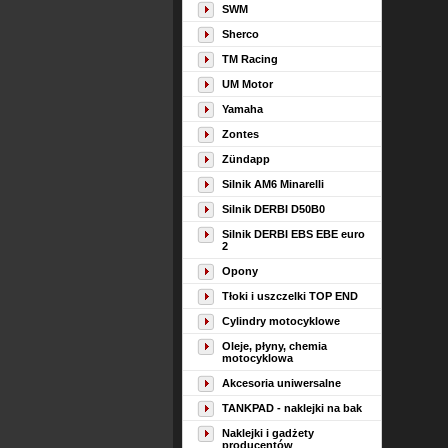
SWM
Sherco
TM Racing
UM Motor
Yamaha
Zontes
Zündapp
Silnik AM6 Minarelli
Silnik DERBI D50B0
Silnik DERBI EBS EBE euro
2
Opony
Tłoki i uszczelki TOP END
Cylindry motocyklowe
Oleje, płyny, chemia
motocyklowa
Akcesoria uniwersalne
TANKPAD - naklejki na bak
Naklejki i gadżety
producentów