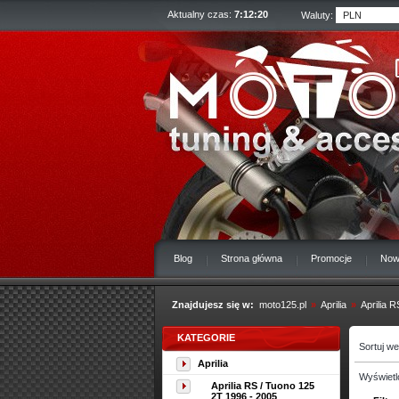
Aktualny czas:
7:12:21
Waluty:
Blog
Strona główna
Promocje
Now
Znajdujesz się w:
moto125.pl
»
Aprilia
»
Aprilia 
KATEGORIE
Sortuj w
Aprilia
Wyświetl
Aprilia RS / Tuono 125
2T 1996 - 2005