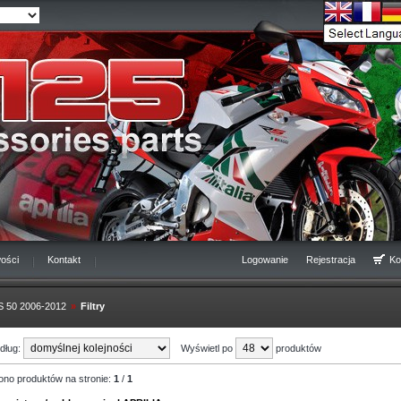
ości
Kontakt
Logowanie
Rejestracja
Ko
RS 50 2006-2012
»
Filtry
edług:
Wyświetl po
produktów
ono produktów na stronie:
1
/
1