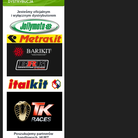
DYSTRYBUCJA
Jesteśmy oficjalnym
i wyłącznym dystrybutorem
Poszukujemy partnerów
handlowych, HURT.