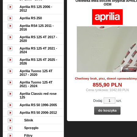
Owiewka lewa boczek oryginał APRIL
OEM
Aprilia RS 125 2006 -
2012
Aprilia RS 250
Aprilia RS4 125 2011 -
2016
Aprilia RS 125 4T 2017 -
2020
Aprilia RS 125 4T 2021 -
2024
Aprilia RS 125 4T 2025 -
2026
Aprilia Tuono 125 4T
2017 - 2020
Chwilowy brak, pisz, dzwoń sprowadzimy 
Aprilia Tuono 125 4T
855,
90
PLN
2021 - 2024
Cena rynkowa:
1042.69 PLN
Aprilia Classic red rose
125
Dodaj:
szt.
Aprilia RS 50 1996-2005
do koszyka
Aprilia RS 50 2006-2012
Silnik
Sprzęgło
Filtry