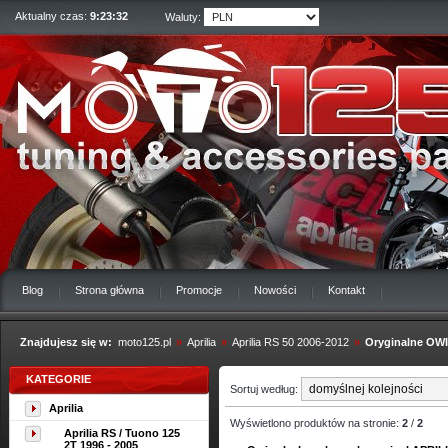
Aktualny czas:
9:23:32
Waluty:
Blog
Strona główna
Promocje
Nowości
Kontakt
Znajdujesz się w:
moto125.pl
»
Aprilia
»
Aprilia RS 50 2006-2012
»
Oryginalne OW
KATEGORIE
Sortuj według:
Aprilia
Wyświetlono produktów na stronie:
2
/
2
Aprilia RS / Tuono 125
2T 1996 - 2005