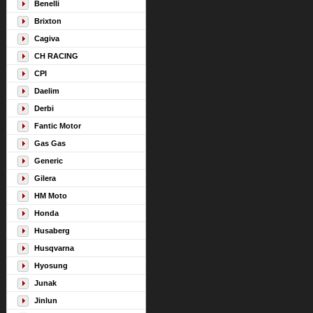
Benelli
Brixton
Cagiva
CH RACING
CPI
Daelim
Derbi
Fantic Motor
Gas Gas
Generic
Gilera
HM Moto
Honda
Husaberg
Husqvarna
Hyosung
Junak
Jinlun