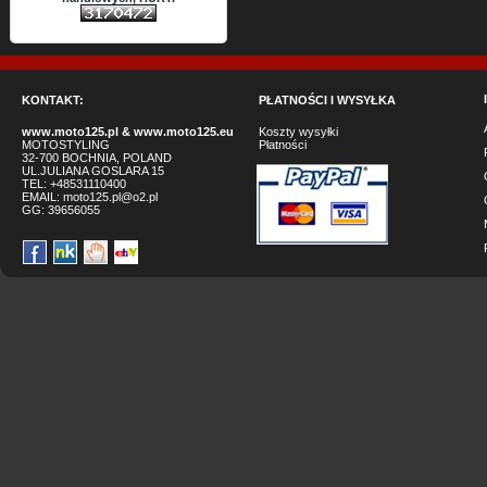
KONTAKT:
PŁATNOŚCI I WYSYŁKA
www.moto125.pl
&
www.moto125.eu
Koszty wysyłki
MOTOSTYLING
Płatności
32-700 BOCHNIA, POLAND
UL.JULIANA GOSLARA 15
TEL: +48531110400
EMAIL:
moto125.pl@o2.pl
GG:
39656055