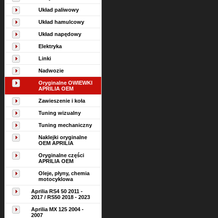
Układ paliwowy
Układ hamulcowy
Układ napędowy
Elektryka
Linki
Nadwozie
Oryginalne OWIEWKI
APRILIA OEM
Zawieszenie i koła
Tuning wizualny
Tuning mechaniczny
Naklejki oryginalne
OEM APRILIA
Oryginalne części
APRILIA OEM
Oleje, płyny, chemia
motocyklowa
Aprilia RS4 50 2011 -
2017 / RS50 2018 - 2023
Aprilia MX 125 2004 -
2007