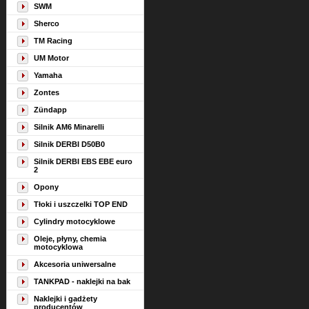
SWM
Sherco
TM Racing
UM Motor
Yamaha
Zontes
Zündapp
Silnik AM6 Minarelli
Silnik DERBI D50B0
Silnik DERBI EBS EBE euro
2
Opony
Tłoki i uszczelki TOP END
Cylindry motocyklowe
Oleje, płyny, chemia
motocyklowa
Akcesoria uniwersalne
TANKPAD - naklejki na bak
Naklejki i gadżety
producentów