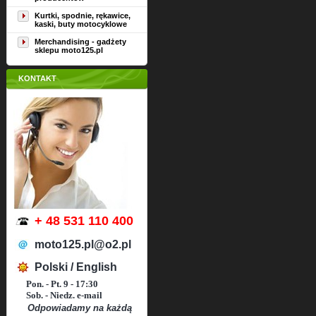
Kurtki, spodnie, rękawice,
kaski, buty motocyklowe
Merchandising - gadżety
sklepu moto125.pl
KONTAKT
+ 48 531 110 400
moto125.pl@o2.pl
Polski / English
Pon. - Pt. 9 - 17:30
Sob. - Niedz. e-mail
Odpowiadamy na każdą