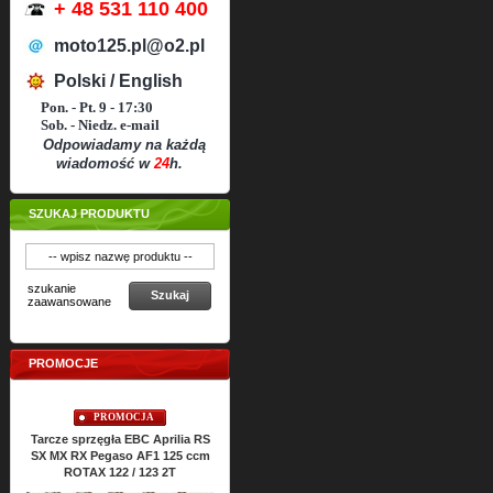
+ 48 531 110 400
moto125.pl@o2.pl
Polski / English
Pon. - Pt. 9 - 17:30
Sob. - Niedz. e-mail
Odpowiadamy na każdą
wiadomość w
24
h.
SZUKAJ PRODUKTU
szukanie
Szukaj
zaawansowane
PROMOCJE
PROMOCJA
PROMOCJA
P
arcze sprzęgła EBC Aprilia RS
Uszczelki cylindra TOP-END
Uszczelki si
X MX RX Pegaso AF1 125 ccm
ATHENA Aprilia RS SX MX RX
RS SX MX R
ROTAX 122 / 123 2T
Classic 125 ccm ROTAX 122 2T
ROT