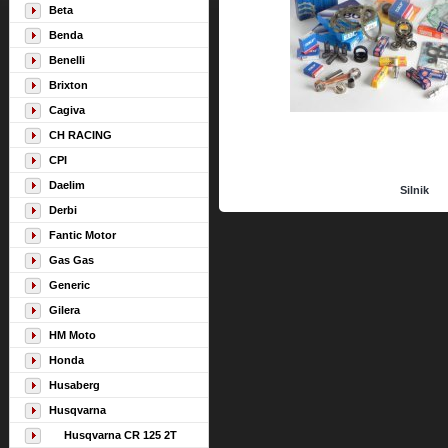
Beta
Benda
Benelli
Brixton
Cagiva
CH RACING
CPI
Daelim
Silnik
Derbi
Fantic Motor
Gas Gas
Generic
Gilera
HM Moto
Honda
Husaberg
Husqvarna
Husqvarna CR 125 2T