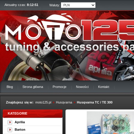
Aktualny czas:
8:12:52
Waluty:
Blog
Strona główna
Promocje
Nowości
Kontakt
Znajdujesz się w:
moto125.pl
»
Husqvarna
»
Husqvarna TC / TE 300
KATEGORIE
Aprilia
Barton