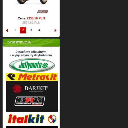
Cena:
2335,
16
PLN
2594,62 PLN
1
2
3
4
DYSTRYBUCJA
Jesteśmy oficjalnym
i wyłącznym dystrybutorem