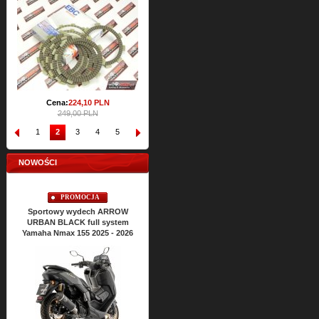
Cena:
64,
53
PLN
Cena
71,72 PLN
17
Cena:
224,
10
PLN
249,00 PLN
1
2
3
4
5
6
7
8
9
10
NOWOŚCI
PROMOCJA
PROMOCJA
Sportowy wydech ARROW
Sportowy wydech ARROW
Sportow
URBAN BLACK full system
URBAN BLACK full system
URBAN B
Yamaha Nmax 155 2025 - 2026
Yamaha Nmax 125 2025 - 2026
Yamaha Xm
Cena:
2430,
47
PLN
Cena
2700,53 PLN
2