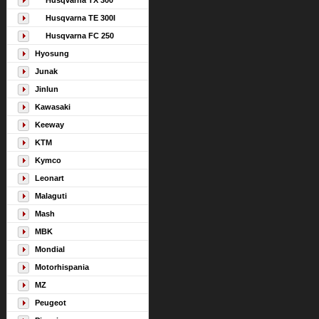
Husqvarna TX 300
Husqvarna TE 300I
Husqvarna FC 250
Hyosung
Junak
Jinlun
Kawasaki
Keeway
KTM
Kymco
Leonart
Malaguti
Mash
MBK
Mondial
Motorhispania
MZ
Peugeot