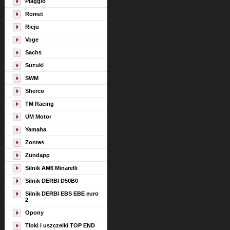
Piaggio
Romet
Rieju
Voge
Sachs
Suzuki
SWM
Sherco
TM Racing
UM Motor
Yamaha
Zontes
Zündapp
Silnik AM6 Minarelli
Silnik DERBI D50B0
Silnik DERBI EBS EBE euro
2
Opony
Tłoki i uszczelki TOP END