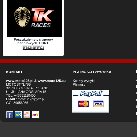
Poszukujemy partnerów
handlowych, HURT.
KONTAKT:
PŁATNOŚCI I WYSYŁKA
www.moto125.pl
&
www.moto125.eu
Koszty wysyłki
MOTOSTYLING
Płatności
32-700 BOCHNIA, POLAND
UL.JULIANA GOSLARA 15
TEL: +48531110400
EMAIL:
moto125.pl@o2.pl
GG:
39656055