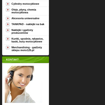
Cylindry motocyklowe
Oleje, płyny, chemia
motocyklowa
Akcesoria uniwersalne
TANKPAD - naklejki na bak
Naklejki i gadżety
producentów
Kurtki, spodnie, rękawice,
kaski, buty motocyklowe
Merchandising - gadżety
sklepu moto125.pl
KONTAKT